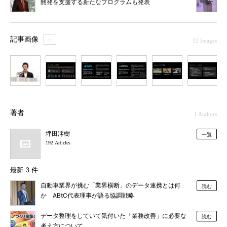
開発を支援する新たなプログラムも発表
記事画像
＋
12 Images
1
2
3
4
5
6
7
著者
1 Authors
坪田澪樹
一覧
192 Articles
最新 3 件
自動車業界が挑む「業界横断」のデータ連携とは何
読む
か ABtC代表理事が語る協調戦略
データ整理をしていて気付いた「業務改善」に必要な
読む
考え方について