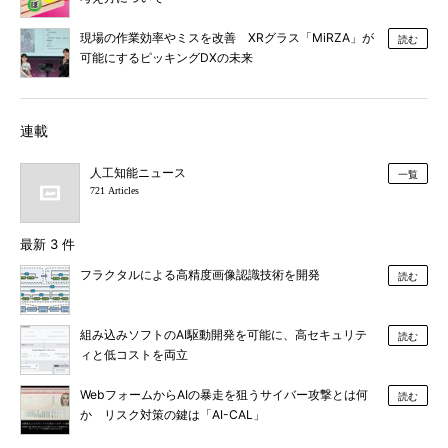
現場の作業効率やミスを改善 XRグラス「MiRZA」が
読む
可能にするピッキングDXの未来
連載
人工知能ニュース
一覧
721 Articles
最新 3 件
フラクタルによる高精度画像認識技術を開発
読む
組み込みソフトのAI駆動開発を可能に、高セキュリテ
読む
ィと低コストを両立
WebフォームからAIの暴走を狙うサイバー攻撃とは何
読む
か リスク対策の鍵は「AI-CAL」