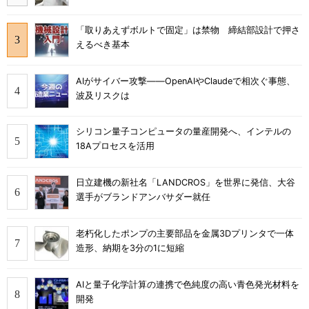
「取りあえずボルトで固定」は禁物 締結部設計で押さ
えるべき基本
AIがサイバー攻撃――OpenAIやClaudeで相次ぐ事態、
波及リスクは
シリコン量子コンピュータの量産開発へ、インテルの
18Aプロセスを活用
日立建機の新社名「LANDCROS」を世界に発信、大谷
選手がブランドアンバサダー就任
老朽化したポンプの主要部品を金属3Dプリンタで一体
造形、納期を3分の1に短縮
AIと量子化学計算の連携で色純度の高い青色発光材料を
開発