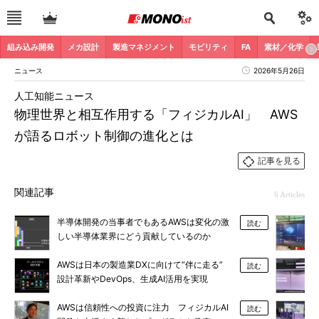
組み込み開発
メカ設計
製造マネジメント
モビリティ
FA
素材／化学
ニュース
2026年5月26日
人工知能ニュース
物理世界と相互作用する「フィジカルAI」 AWS
が語るロボット制御の進化とは
記事を見る
関連記事
6 Articles
半導体開発の当事者でもあるAWSは変化の激
読む
しい半導体業界にどう貢献しているのか
AWSは日本の製造業DXに向けて“伴に走る”
読む
設計革新やDevOps、生成AI活用を実現
AWSは信頼性への投資に注力 フィジカルAI
読む