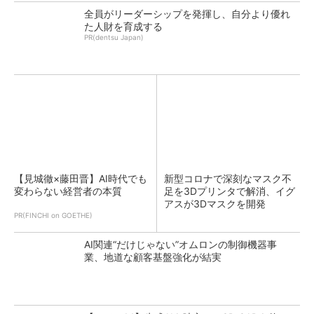
全員がリーダーシップを発揮し、自分より優れ
た人財を育成する
PR(dentsu Japan)
【見城徹×藤田晋】AI時代でも
新型コロナで深刻なマスク不
変わらない経営者の本質
足を3Dプリンタで解消、イグ
アスが3Dマスクを開発
PR(FINCHI on GOETHE)
AI関連“だけじゃない”オムロンの制御機器事
業、地道な顧客基盤強化が結実