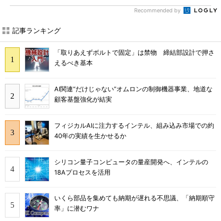
Recommended by
記事ランキング
「取りあえずボルトで固定」は禁物 締結部設計で押さ
えるべき基本
AI関連“だけじゃない”オムロンの制御機器事業、地道な
顧客基盤強化が結実
フィジカルAIに注力するインテル、組み込み市場での約
40年の実績を生かせるか
シリコン量子コンピュータの量産開発へ、インテルの
18Aプロセスを活用
いくら部品を集めても納期が遅れる不思議、「納期順守
率」に潜むワナ