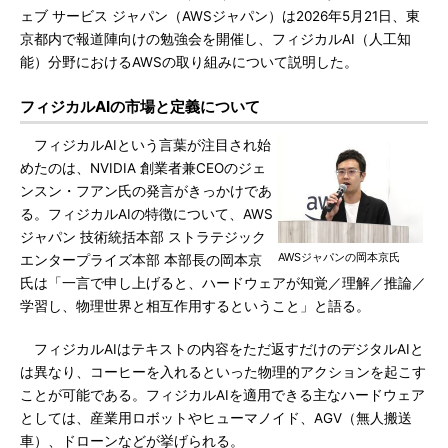
ェブ サービス ジャパン（AWSジャパン）は2026年5月21日、東
京都内で報道陣向けの勉強会を開催し、フィジカルAI（人工知
能）分野におけるAWSの取り組みについて説明した。
フィジカルAIの市場と定義について
フィジカルAIという言葉が注目され始
めたのは、NVIDIA 創業者兼CEOのジェ
ンスン・フアン氏の発言がきっかけであ
る。フィジカルAIの特徴について、AWS
ジャパン 技術統括本部 ストラテジック
AWSジャパンの岡本京氏
エンタープライズ本部 本部長の岡本京
氏は「一言で申し上げると、ハードウェアが知覚／理解／推論／
学習し、物理世界と相互作用するということ」と語る。
フィジカルAIはテキストの内容をただ返すだけのデジタルAIと
は異なり、コーヒーを入れるといった物理的アクションを起こす
ことが可能である。フィジカルAIを適用できる主なハードウェア
としては、産業用ロボットやヒューマノイド、AGV（無人搬送
車）、ドローンなどが挙げられる。