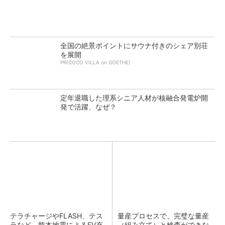
全国の絶景ポイントにサウナ付きのシェア別荘
を展開
PR(COCO VILLA on GOETHE)
定年退職した理系シニア人材が核融合発電炉開
発で活躍、なぜ？
テラチャージやFLASH、テス
量産プロセスで、完璧な量産
ラなど 熊本地震によるEV充
（組み立て）と検査ができな