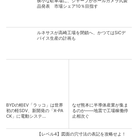
狭小な駐車場に、シャープがポールカメラ式製
品発表 市場シェア10％目指す
ルネサスが高崎工場を閉鎖へ、かつてはSiCデ
バイス生産の計画も
BYDの軽EV「ラッコ」は世界
なぜ熊本に半導体産業が集ま
初の軽SDV、新開発の「X-PA
るのか――地震で工場稼働停
CK」に電動システ...
止相次ぐ
【レベル4】図面の穴寸法の表記を攻略せよ！