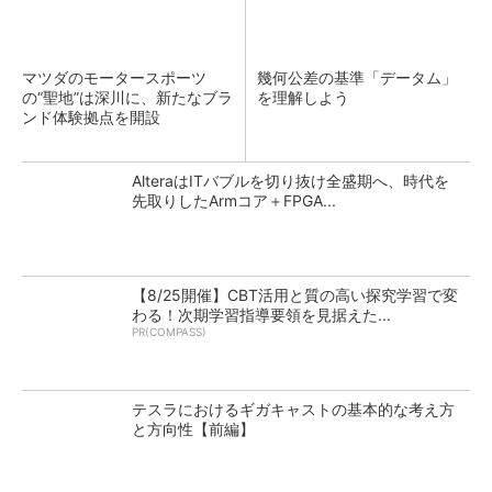
マツダのモータースポーツ
幾何公差の基準「データム」
の“聖地”は深川に、新たなブラ
を理解しよう
ンド体験拠点を開設
AlteraはITバブルを切り抜け全盛期へ、時代を
先取りしたArmコア＋FPGA...
【8/25開催】CBT活用と質の高い探究学習で変
わる！次期学習指導要領を見据えた...
PR(COMPASS)
テスラにおけるギガキャストの基本的な考え方
と方向性【前編】