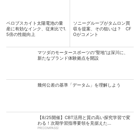
ペロブスカイト太陽電池の量
ソニーグループがタムロン買
産に有効なインク、従来比で1.
収を提案、その狙いは？ CF
5倍の性能向上
Oがコメント
マツダのモータースポーツの“聖地”は深川に、
新たなブランド体験拠点を開設
幾何公差の基準「データム」を理解しよう
【8/25開催】CBT活用と質の高い探究学習で変
わる！次期学習指導要領を見据えた...
PR(COMPASS)