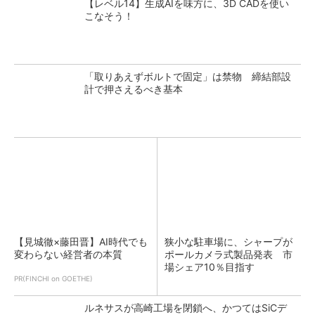
【レベル14】生成AIを味方に、3D CADを使い
こなそう！
「取りあえずボルトで固定」は禁物 締結部設
計で押さえるべき基本
【見城徹×藤田晋】AI時代でも
狭小な駐車場に、シャープが
変わらない経営者の本質
ポールカメラ式製品発表 市
場シェア10％目指す
PR(FINCHI on GOETHE)
ルネサスが高崎工場を閉鎖へ、かつてはSiCデ