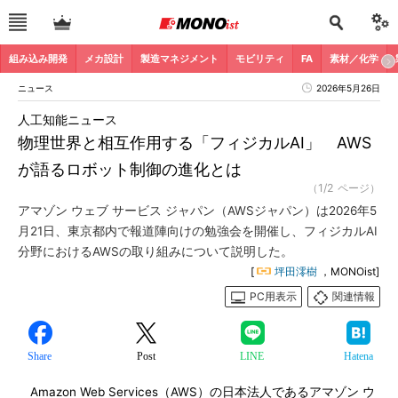
組み込み開発
メカ設計
製造マネジメント
モビリティ
FA
素材／化学
ニュース
2026年5月26日
人工知能ニュース
物理世界と相互作用する「フィジカルAI」 AWS
が語るロボット制御の進化とは
（1/2 ページ）
アマゾン ウェブ サービス ジャパン（AWSジャパン）は2026年5
月21日、東京都内で報道陣向けの勉強会を開催し、フィジカルAI
分野におけるAWSの取り組みについて説明した。
[
坪田澪樹
，MONOist]
PC用表示
関連情報
Share
Post
LINE
Hatena
Amazon Web Services（AWS）の日本法人であるアマゾン ウ