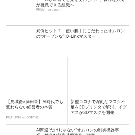
が挑戦できる組織へ
PR(dentsu Japan)
異例ヒット？ 使い勝手にこだわったオムロン
の“オープンな”IO-Linkマスター
【見城徹×藤田晋】AI時代でも
新型コロナで深刻なマスク不
変わらない経営者の本質
足を3Dプリンタで解消、イグ
アスが3Dマスクを開発
PR(FINCHI on GOETHE)
AI関連“だけじゃない”オムロンの制御機器事