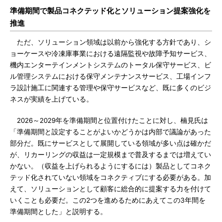
準備期間で製品コネクテッド化とソリューション提案強化を
推進
ただ、ソリューション領域は以前から強化する方針であり、シ
ョーケースや冷凍庫事業における遠隔監視や故障予知サービス、
機内エンターテインメントシステムのトータル保守サービス、ビ
ル管理システムにおける保守メンテナンスサービス、工場インフ
ラ設計施工に関連する管理や保守サービスなど、既に多くのビジ
ネスが実績を上げている。
2026～2029年を準備期間と位置付けたことに対し、楠見氏は
「準備期間と設定することがよいかどうかは内部で議論があった
部分だ。既にサービスとして展開している領域が多い点は確かだ
が、リカーリングの収益は一定規模まで普及するまでは増えてい
かない。（収益を上げられるようにするには）製品としてコネク
テッド化されていない領域をコネクティブにする必要がある。加
えて、ソリューションとして顧客に総合的に提案する力を付けて
いくことも必要だ。この2つを進めるためにあえてこの3年間を
準備期間とした」と説明する。