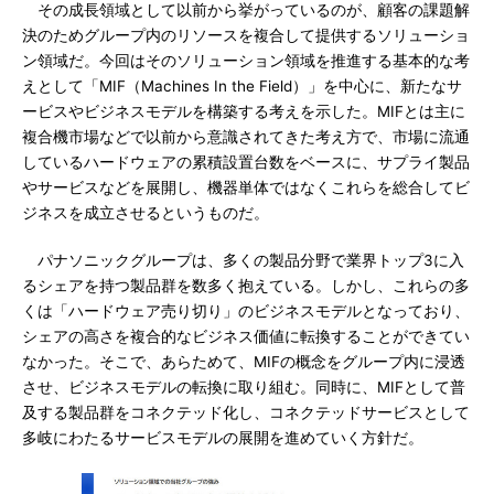
その成長領域として以前から挙がっているのが、顧客の課題解
決のためグループ内のリソースを複合して提供するソリューショ
ン領域だ。今回はそのソリューション領域を推進する基本的な考
えとして「MIF（Machines In the Field）」を中心に、新たなサ
ービスやビジネスモデルを構築する考えを示した。MIFとは主に
複合機市場などで以前から意識されてきた考え方で、市場に流通
しているハードウェアの累積設置台数をベースに、サプライ製品
やサービスなどを展開し、機器単体ではなくこれらを総合してビ
ジネスを成立させるというものだ。
パナソニックグループは、多くの製品分野で業界トップ3に入
るシェアを持つ製品群を数多く抱えている。しかし、これらの多
くは「ハードウェア売り切り」のビジネスモデルとなっており、
シェアの高さを複合的なビジネス価値に転換することができてい
なかった。そこで、あらためて、MIFの概念をグループ内に浸透
させ、ビジネスモデルの転換に取り組む。同時に、MIFとして普
及する製品群をコネクテッド化し、コネクテッドサービスとして
多岐にわたるサービスモデルの展開を進めていく方針だ。