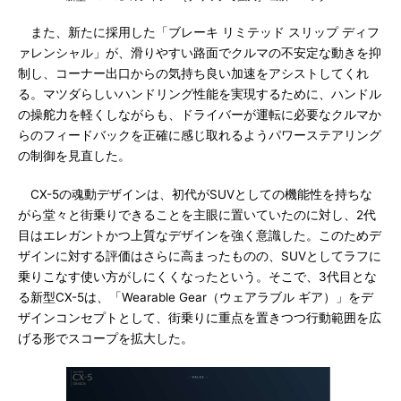
また、新たに採用した「ブレーキ リミテッド スリップ ディフ
ァレンシャル」が、滑りやすい路面でクルマの不安定な動きを抑
制し、コーナー出口からの気持ち良い加速をアシストしてくれ
る。マツダらしいハンドリング性能を実現するために、ハンドル
の操舵力を軽くしながらも、ドライバーが運転に必要なクルマか
らのフィードバックを正確に感じ取れるようパワーステアリング
の制御を見直した。
CX-5の魂動デザインは、初代がSUVとしての機能性を持ちな
がら堂々と街乗りできることを主眼に置いていたのに対し、2代
目はエレガントかつ上質なデザインを強く意識した。このためデ
ザインに対する評価はさらに高まったものの、SUVとしてラフに
乗りこなす使い方がしにくくなったという。そこで、3代目とな
る新型CX-5は、「Wearable Gear（ウェアラブル ギア）」をデ
ザインコンセプトとして、街乗りに重点を置きつつ行動範囲を広
げる形でスコープを拡大した。