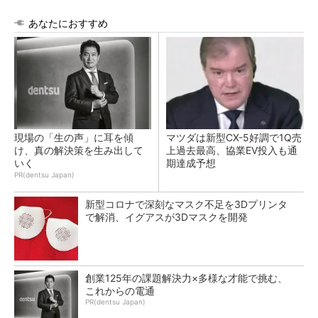
あなたにおすすめ
現場の「生の声」に耳を傾
マツダは新型CX-5好調で1Q売
け、真の解決策を生み出して
上過去最高、協業EV投入も通
いく
期達成予想
PR(dentsu Japan)
新型コロナで深刻なマスク不足を3Dプリンタ
で解消、イグアスが3Dマスクを開発
創業125年の課題解決力×多様な才能で挑む、
これからの電通
PR(dentsu Japan)