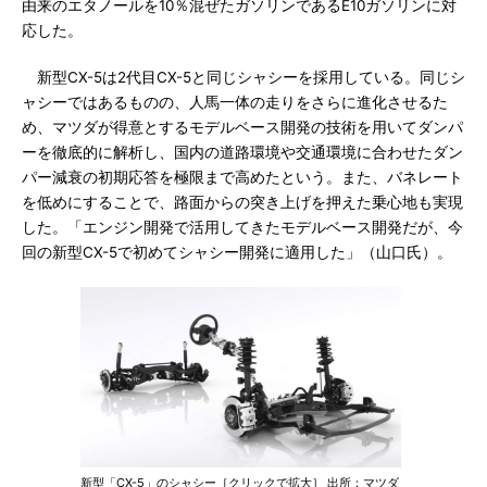
由来のエタノールを10％混ぜたガソリンであるE10ガソリンに対
応した。
新型CX-5は2代目CX-5と同じシャシーを採用している。同じシ
ャシーではあるものの、人馬一体の走りをさらに進化させるた
め、マツダが得意とするモデルベース開発の技術を用いてダンパ
ーを徹底的に解析し、国内の道路環境や交通環境に合わせたダン
パー減衰の初期応答を極限まで高めたという。また、バネレート
を低めにすることで、路面からの突き上げを押えた乗心地も実現
した。「エンジン開発で活用してきたモデルベース開発だが、今
回の新型CX-5で初めてシャシー開発に適用した」（山口氏）。
新型「CX-5」のシャシー［クリックで拡大］ 出所：マツダ