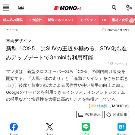
組み込み開発
メカ設計
製造マネジメント
モビリティ
FA
素材／化学
ニュース
2026年5月22日
車両デザイン
新型「CX-5」はSUVの王道を極める、SDV化も進
みアップデートでGeminiも利用可能
（1/3 ページ）
マツダは、新型クロスオーバーSUV「CX-5」の国内向け販売を
開始する。「人馬一体の走り」と「魂動デザイン」をさらに磨き
上げ、後席と荷室の拡大による居住性や使い勝手の向上に加え、
Googleのサービスを利用できるインフォテインメントシステム
の採用などで快適性を大幅に高めたことを特徴としている。
[
朴尚洙
，MONOist]
PC用表示
関連情報
Share
Post
LINE
Hatena