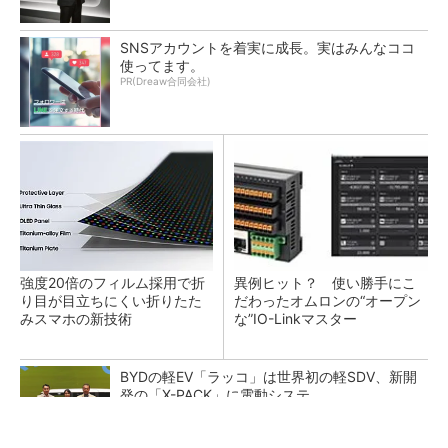
SNSアカウントを着実に成長。実はみんなココ
使ってます。
PR(Dreaw合同会社)
強度20倍のフィルム採用で折
異例ヒット？ 使い勝手にこ
り目が目立ちにくい折りたた
だわったオムロンの“オープン
みスマホの新技術
な”IO-Linkマスター
BYDの軽EV「ラッコ」は世界初の軽SDV、新開
発の「X-PACK」に電動システ...