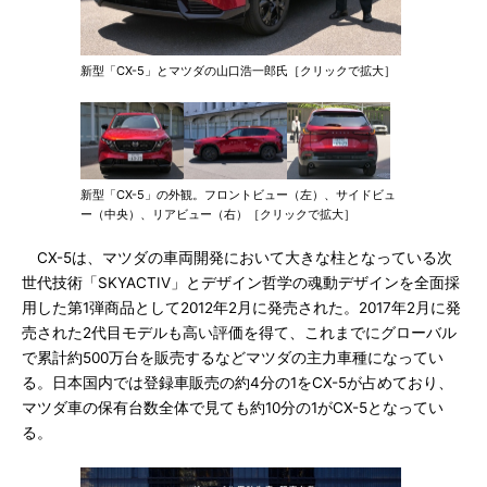
新型「CX-5」とマツダの山口浩一郎氏［クリックで拡大］
新型「CX-5」の外観。フロントビュー（左）、サイドビュ
ー（中央）、リアビュー（右）［クリックで拡大］
CX-5は、マツダの車両開発において大きな柱となっている次
世代技術「SKYACTIV」とデザイン哲学の魂動デザインを全面採
用した第1弾商品として2012年2月に発売された。2017年2月に発
売された2代目モデルも高い評価を得て、これまでにグローバル
で累計約500万台を販売するなどマツダの主力車種になってい
る。日本国内では登録車販売の約4分の1をCX-5が占めており、
マツダ車の保有台数全体で見ても約10分の1がCX-5となってい
る。