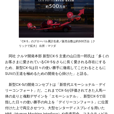
「CX-5」のグローバル累計生産／販売台数は約500万台［ク
リックで拡大］ 出所：マツダ
同社 クルマ開発本部 新型CX-5 主査の山口浩一郎氏は「多くの
お客さまに愛されているCX-5をさらに長く愛される存在にする
ため、新型CX-5は日々の使い勝手に徹底してこだわるとともに
SUVの王道を極めるための開発を心掛けた」と語る。
新型CX-5の開発コンセプトは「新世代エモーショナル・デイ
リーコンフォート」だ。これまでCX-5が評価されてきた人馬一
体の走りと魂動デザインを「エモーショナル」、新型CX-5で目
指した日々の使い勝手の向上を「デイリーコンフォート」に位置
付けた上で両立させつつ、大型センターディスプレイを用いた
HMI（Human Machine Interface）や先進安全、コネクティビテ