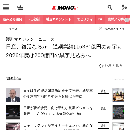
組み込み開発
メカ設計
製造マネジメント
モビリティ
FA
素材／化学
ニュース
2026年5月15日
製造マネジメントニュース
日産、復活なるか 通期業績は5331億円の赤字も
2026年度は200億円の黒字見込みへ
記事を見る
関連記事
6 Articles
日産は生産拠点閉鎖箇所を全て発表、新型車
読む
の受注増で前向き発進も業績は赤字に
日産が反転攻勢に向け新たな長期ビジョンを
読む
発表、「AIDV」による知能化が中核に
日産「サクラ」がマイナーチェンジ、新たな
読む