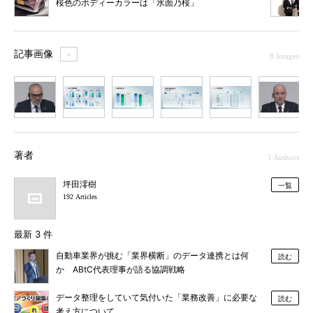
桜色のボディーカラーは「水面乃桜」
記事画像
＋
8 Images
1
2
3
4
5
6
7
著者
1 Authors
坪田澪樹
一覧
192 Articles
最新 3 件
自動車業界が挑む「業界横断」のデータ連携とは何
読む
か ABtC代表理事が語る協調戦略
データ整理をしていて気付いた「業務改善」に必要な
読む
考え方について