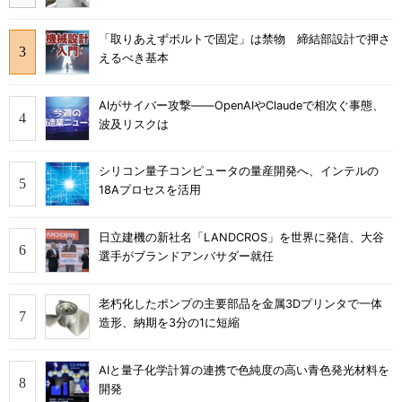
「取りあえずボルトで固定」は禁物 締結部設計で押さ
えるべき基本
AIがサイバー攻撃――OpenAIやClaudeで相次ぐ事態、
波及リスクは
シリコン量子コンピュータの量産開発へ、インテルの
18Aプロセスを活用
日立建機の新社名「LANDCROS」を世界に発信、大谷
選手がブランドアンバサダー就任
老朽化したポンプの主要部品を金属3Dプリンタで一体
造形、納期を3分の1に短縮
AIと量子化学計算の連携で色純度の高い青色発光材料を
開発