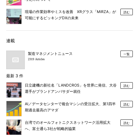
現場の作業効率やミスを改善 XRグラス「MiRZA」が
読む
可能にするピッキングDXの未来
連載
製造マネジメントニュース
一覧
2319 Articles
最新 3 件
日立建機の新社名「LANDCROS」を世界に発信、大谷
読む
選手がブランドアンバサダー就任
AI／データセンターで複合マシンの受注拡大、第1四半
読む
期過去最高のアマダ
台湾でのオールフォトニクスネットワーク活用拡大
読む
へ、富士通ら3社が戦略的協業