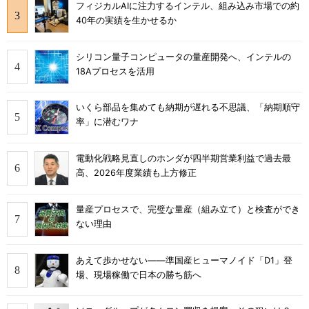
フィジカルAIに注力するインテル、組み込み市場での約
40年の実績を生かせるか
シリコン量子コンピュータの量産開発へ、インテルの
18Aプロセスを活用
いくら部品を集めても納期が遅れる不思議、「納期順守
率」に潜むワナ
電動化戦略見直しのホンダが四半期営業利益で過去最
高、2026年度業績も上方修正
量産プロセスで、完璧な量産（組み立て）と検査ができ
ない理由
あえて歩かせない――準国産ヒューマノイド「D1」登
場、現場稼働で日本の勝ち筋へ