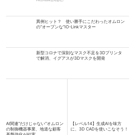
PR(Dreaw合同会社)
異例ヒット？ 使い勝手にこだわったオムロン
の“オープンな”IO-Linkマスター
新型コロナで深刻なマスク不足を3Dプリンタ
で解消、イグアスが3Dマスクを開発
AI関連“だけじゃない”オムロン
【レベル14】生成AIを味方
の制御機器事業、地道な顧客
に、3D CADを使いこなそう！
基盤強化が結実