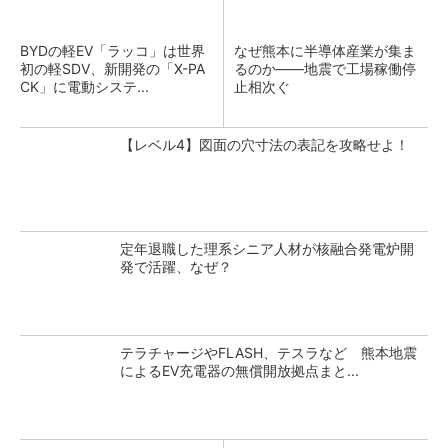
BYDの軽EV「ラッコ」は世界
なぜ熊本に半導体産業が集ま
初の軽SDV、新開発の「X-PA
るのか――地震で工場稼働停
CK」に電動システ...
止相次ぐ
【レベル4】図面の穴寸法の表記を攻略せよ！
定年退職した理系シニア人材が核融合発電炉開
発で活躍、なぜ？
テラチャージやFLASH、テスラなど 熊本地震
によるEV充電器の無償開放拠点まと...