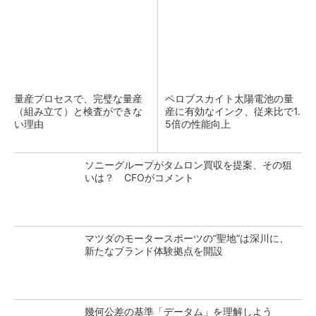
量産プロセスで、完璧な量産
ペロブスカイト太陽電池の量
（組み立て）と検査ができな
産に有効なインク、従来比で1.
い理由
5倍の性能向上
ソニーグループがタムロン買収を提案、その狙
いは？ CFOがコメント
マツダのモータースポーツの“聖地”は深川に、
新たなブランド体験拠点を開設
幾何公差の基準「データム」を理解しよう