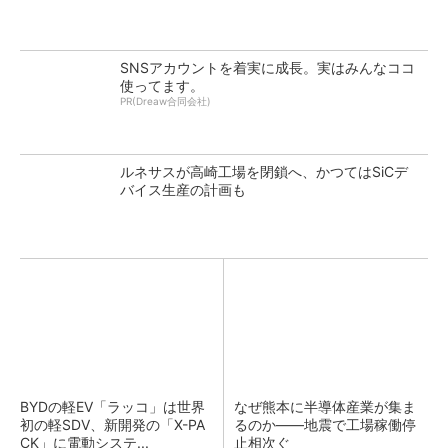
SNSアカウントを着実に成長。実はみんなココ
使ってます。
PR(Dreaw合同会社)
ルネサスが高崎工場を閉鎖へ、かつてはSiCデ
バイス生産の計画も
BYDの軽EV「ラッコ」は世界
なぜ熊本に半導体産業が集ま
初の軽SDV、新開発の「X-PA
るのか――地震で工場稼働停
CK」に電動システ...
止相次ぐ