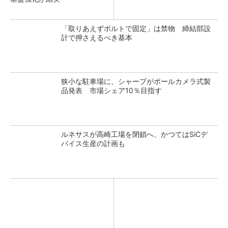
「取りあえずボルトで固定」は禁物 締結部設
計で押さえるべき基本
狭小な駐車場に、シャープがポールカメラ式製
品発表 市場シェア10％目指す
ルネサスが高崎工場を閉鎖へ、かつてはSiCデ
バイス生産の計画も