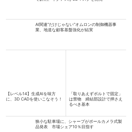
AI関連“だけじゃない”オムロンの制御機器事
業、地道な顧客基盤強化が結実
【レベル14】生成AIを味方
「取りあえずボルトで固定」
に、3D CADを使いこなそう！
は禁物 締結部設計で押さえ
るべき基本
狭小な駐車場に、シャープがポールカメラ式製
品発表 市場シェア10％目指す