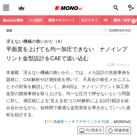
組み込み開発
メカ設計
製造マネジメント
モビリティ
FA
素材／化学
連載
2026年5月14日
冴えない機械の救いかた（4）
平面度を上げても均一加圧できない ナノインプ
リント金型設計をCAEで追い込む
（2/6 ページ）
本連載「冴えない機械の救いかた」では、メカ設計の失敗事例を
題材に、CAE解析や計測技術を用いて、不具合の発生メカニズム
とその対策を解説していく。第4回は、ナノインプリント加工用
金型の開発事例を取り上げる。均一な圧力で押せないという問題
に対し、感圧紙による“見える化”とCAE解析による試行錯誤を組
み合わせながら、短時間で最適な金型形状を導き出していった過
程を紹介する。
[
高橋良一／ＲＴデザインラボ 代表
，MONOist]
PC用表示
関連情報