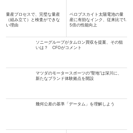
量産プロセスで、完璧な量産
ペロブスカイト太陽電池の量
（組み立て）と検査ができな
産に有効なインク、従来比で1.
い理由
5倍の性能向上
ソニーグループがタムロン買収を提案、その狙
いは？ CFOがコメント
マツダのモータースポーツの“聖地”は深川に、
新たなブランド体験拠点を開設
幾何公差の基準「データム」を理解しよう