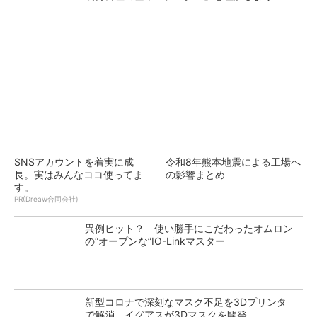
SNSアカウントを着実に成
令和8年熊本地震による工場へ
長。実はみんなココ使ってま
の影響まとめ
す。
PR(Dreaw合同会社)
異例ヒット？ 使い勝手にこだわったオムロン
の“オープンな”IO-Linkマスター
新型コロナで深刻なマスク不足を3Dプリンタ
で解消、イグアスが3Dマスクを開発