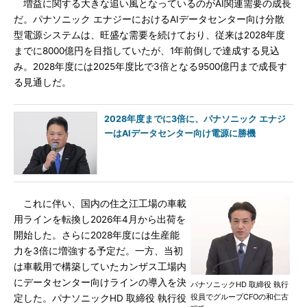
増益に関する大きな追い風となっているのがAI関連需要の成長
だ。パナソニック エナジーにおけるAIデータセンター向け分散
型電源システムは、旺盛な需要を続けており、従来は2028年度
までに8000億円を目指していたが、1年前倒しで達成する見込
み。2028年度には2025年度比で3倍となる9500億円まで成長す
る見通しだ。
2028年度までに3倍に、パナソニック エナジ
ーはAIデータセンター向け電源に勝機
これに伴い、国内の住之江工場の車載
用ラインを転換し2026年4月から出荷を
開始した。さらに2028年度には生産能
力を3倍に増強する予定だ。一方、当初
は車載用で構築していたカンザス工場内
にデータセンター向けラインの導入を決
パナソニックHD 取締役 執行
役員でグループCFOの和仁古
定した。パナソニックHD 取締役 執行役