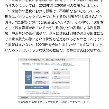
るリスクについては、2026年度に300億円の費用を計上した。
「中東情勢の悪化における影響は、不透明なものとなっている。
現在はパナソニックグループに対する1次影響だけを織り込んで
おり、2次影響については組み込んでいない。その中で、1次影響
として現在影響が出ているのが、樹脂などの高騰による利益影
響、中東向けの販売減少だ。さらに進めば部材の調達が困難にな
り生産や販売の停止という状況も想定されるが今のところそうい
う影響はまだない。300億円を今回計上したが『まずはこれくら
いだろう』というラフな状態の数値だ」と和仁古氏は説明する。
中東情勢の影響［クリックで拡大］ 出所：パナソニックHD