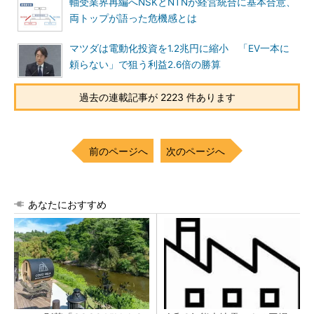
軸受業界再編へNSKとNTNが経営統合に基本合意、
両トップが語った危機感とは
マツダは電動化投資を1.2兆円に縮小 「EV一本に
頼らない」で狙う利益2.6倍の勝算
過去の連載記事が 2223 件あります
前のページへ
次のページへ
あなたにおすすめ