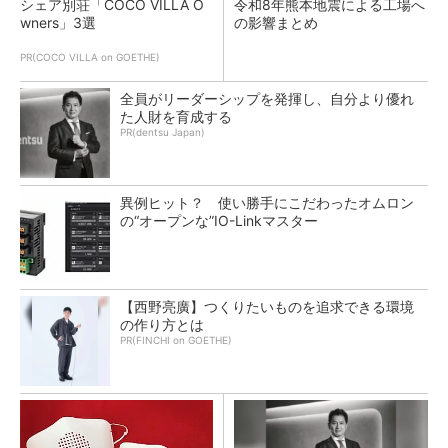
シェア別荘「COCO VILLA O
令和8年熊本地震による工場へ
wners」3選
の影響まとめ
PR(COCO VILLA on GOETHE)
全員がリーダーシップを発揮し、自分より優れ
た人財を育成する
PR(dentsu Japan)
異例ヒット？ 使い勝手にこだわったオムロン
の“オープンな”IO-Linkマスター
【西野亮廣】つくりたいものを追求できる環境
の作り方とは
PR(FINCHI on GOETHE)