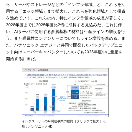
ら、サーバやストレージなどの「インフラ領域」と、これらを活
用する「エッジ領域」まで拡大し、これらを強化領域として投資
を進めていく。これらの内、特にインフラ領域の成長が著しく、
2028年度までに2025年度比2倍に成長する見込みだ。これに伴
い、AIサーバに使用する多層基板の材料は生産ラインの増設を行
う。また導電性コンデンサーについてもライン増設を進める。ま
た、パナソニック エナジーと共同で開発したバックアップユニ
ット向けスーパーキャパシターについても2026年度中に量産を
開始する計画だ。
インダストリーのAI関連事業の動向［クリックで拡大］ 出
所：パナソニックHD