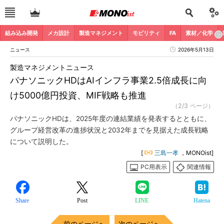
組み込み開発
メカ設計
製造マネジメント
モビリティ
FA
素材／化学
ニュース
2026年5月13日
製造マネジメントニュース
パナソニックHDはAIインフラ事業2.5倍成長に向
け5000億円投資、MIF戦略も推進
（2/3 ページ）
パナソニックHDは、2025年度の連結業績を発表するとともに、
グループ経営改革の進捗状況と2032年までを見据えた成長戦略
について説明した。
[
三島一孝
，MONOist]
PC用表示
関連情報
Share
Post
LINE
Hatena
前のページへ
次のページへ