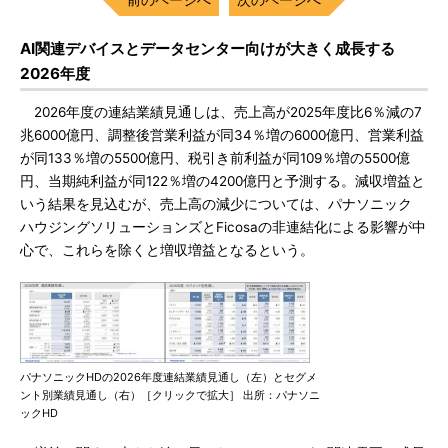
AI関連デバイスとデータセンター向けが大きく成長する
2026年度
2026年度の連結業績見通しは、売上高が2025年度比6％減の7
兆6000億円、調整後営業利益が同34％増の6000億円、営業利益
が同133％増の5500億円、税引き前利益が同109％増の5500億
円、当期純利益が同122％増の4200億円と予測する。減収増益と
いう結果を見込むが、売上高の減少については、パナソニック
ハウジングソリューションズとFicosaの非連結化による影響が中
心で、これらを除くと増収増益となるという。
パナソニックHDの2026年度連結業績見通し（左）とセグメ
ント別業績見通し（右）［クリックで拡大］ 出所：パナソニ
ックHD