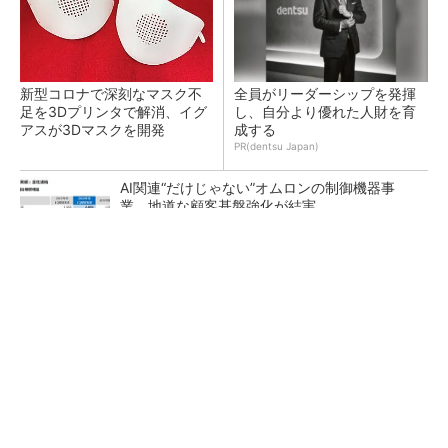
新型コロナで深刻なマスク不
全員がリーダーシップを発揮
足を3Dプリンタで解消、イグ
し、自分より優れた人財を育
アスが3Dマスクを開発
成する
PR(dentsu Japan)
AI関連“だけじゃない”オムロンの制御機器事
業、地道な顧客基盤強化が結実
【レベル14】生成AIを味方に、3D CADを使い
こなそう！
「取りあえずボルトで固定」は禁物 締結部設
計で押さえるべき基本