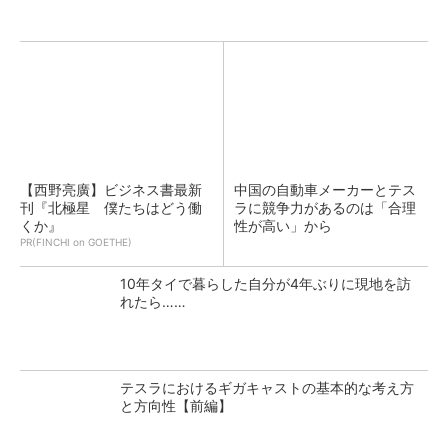
【西野亮廣】ビジネス書最新
中国の自動車メーカーとテス
刊『北極星 僕たちはどう働
ラに競争力があるのは「合理
くか』
性が高い」から
PR(FINCHI on GOETHE)
10年タイで暮らした自分が4年ぶりに現地を訪
れたら……
テスラにおけるギガキャストの基本的な考え方
と方向性【前編】