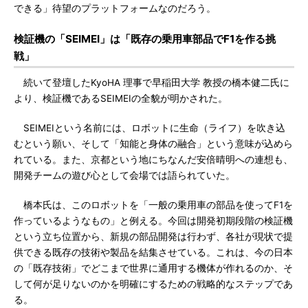
できる」待望のプラットフォームなのだろう。
検証機の「SEIMEI」は「既存の乗用車部品でF1を作る挑
戦」
続いて登壇したKyoHA 理事で早稲田大学 教授の橋本健二氏に
より、検証機であるSEIMEIの全貌が明かされた。
SEIMEIという名前には、ロボットに生命（ライフ）を吹き込
むという願い、そして「知能と身体の融合」という意味が込めら
れている。また、京都という地にちなんだ安倍晴明への連想も、
開発チームの遊び心として会場では語られていた。
橋本氏は、このロボットを「一般の乗用車の部品を使ってF1を
作っているようなもの」と例える。今回は開発初期段階の検証機
という立ち位置から、新規の部品開発は行わず、各社が現状で提
供できる既存の技術や製品を結集させている。これは、今の日本
の「既存技術」でどこまで世界に通用する機体が作れるのか、そ
して何が足りないのかを明確にするための戦略的なステップであ
る。