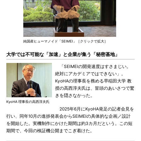
純国産ヒューマノイド「SEIMEI」［クリックで拡大］
大学では不可能な「加速」と企業が集う「秘密基地」
「SEIMEIの開発速度はすさまじい。
絶対にアカデミアではできない」。
KyoHAの理事長を務める早稲田大学 教
授の高西淳夫氏は、冒頭のあいさつで驚
きを隠さなかった。
KyoHA 理事長の高西淳夫氏
2025年6月にKyoHA発足の記者会見を
行い、同年10月の進捗発表会からSEIMEIの具体的な企画／設計
を開始した。実機制作にかけた期間は約3カ月だという。この短
期間で、今回の検証機公開までこぎ着けた。