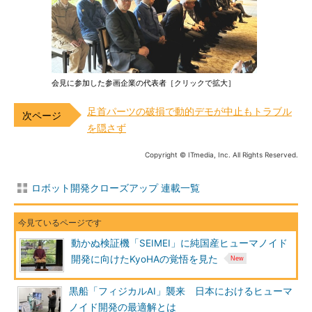
会見に参加した参画企業の代表者［クリックで拡大］
足首パーツの破損で動的デモが中止もトラブル
を隠さず
Copyright © ITmedia, Inc. All Rights Reserved.
ロボット開発クローズアップ 連載一覧
動かぬ検証機「SEIMEI」に純国産ヒューマノイド
開発に向けたKyoHAの覚悟を見た
黒船「フィジカルAI」襲来 日本におけるヒューマ
ノイド開発の最適解とは