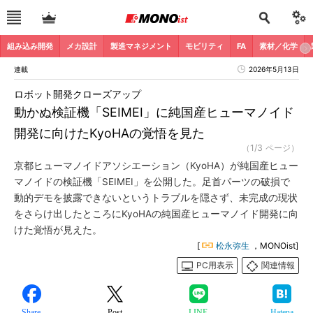
組み込み開発
メカ設計
製造マネジメント
モビリティ
FA
素材／化学
連載
2026年5月13日
ロボット開発クローズアップ
動かぬ検証機「SEIMEI」に純国産ヒューマノイド
開発に向けたKyoHAの覚悟を見た
（1/3 ページ）
京都ヒューマノイドアソシエーション（KyoHA）が純国産ヒュー
マノイドの検証機「SEIMEI」を公開した。足首パーツの破損で
動的デモを披露できないというトラブルを隠さず、未完成の現状
をさらけ出したところにKyoHAの純国産ヒューマノイド開発に向
けた覚悟が見えた。
[
松永弥生
，MONOist]
PC用表示
関連情報
Share
Post
LINE
Hatena