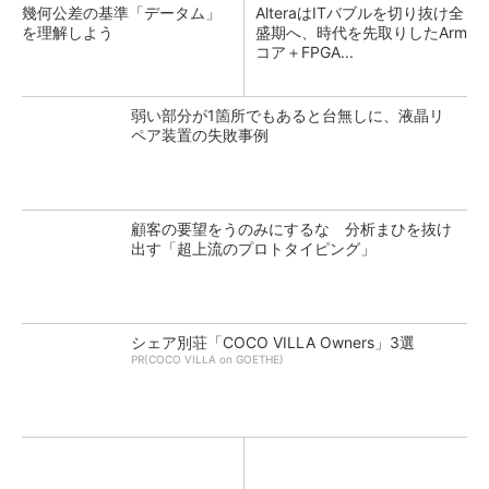
幾何公差の基準「データム」
AlteraはITバブルを切り抜け全
を理解しよう
盛期へ、時代を先取りしたArm
コア＋FPGA...
弱い部分が1箇所でもあると台無しに、液晶リ
ペア装置の失敗事例
顧客の要望をうのみにするな 分析まひを抜け
出す「超上流のプロトタイピング」
シェア別荘「COCO VILLA Owners」3選
PR(COCO VILLA on GOETHE)