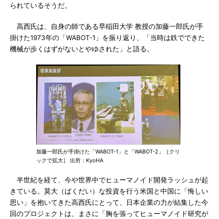
られているそうだ。
高西氏は、自身の師である早稲田大学 教授の加藤一郎氏が手
掛けた1973年の「WABOT-1」を振り返り、「当時は鉄でできた
機械が歩くはずがないとやゆされた」と語る。
加藤一郎氏が手掛けた「WABOT-1」と「WABOT-2」［クリ
ックで拡大］ 出所：KyoHA
半世紀を経て、今や世界中でヒューマノイド開発ラッシュが起
きている。莫大（ばくだい）な投資を行う米国と中国に「悔しい
思い」を抱いてきた高西氏にとって、日本企業の力が結集した今
回のプロジェクトは、まさに「胸を張ってヒューマノイド研究が