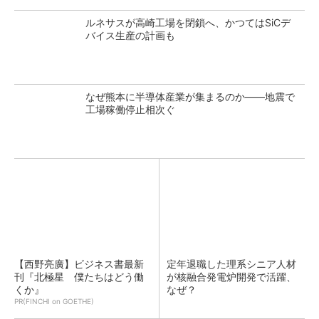
ルネサスが高崎工場を閉鎖へ、かつてはSiCデ
バイス生産の計画も
なぜ熊本に半導体産業が集まるのか――地震で
工場稼働停止相次ぐ
【西野亮廣】ビジネス書最新
定年退職した理系シニア人材
刊『北極星 僕たちはどう働
が核融合発電炉開発で活躍、
くか』
なぜ？
PR(FINCHI on GOETHE)