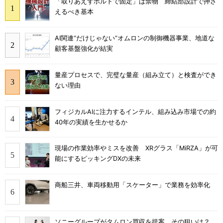
「取りあえずボルトで固定」は禁物 締結部設計で押さ
えるべき基本
AI関連“だけじゃない”オムロンの制御機器事業、地道な
顧客基盤強化が結実
量産プロセスで、完璧な量産（組み立て）と検査ができ
ない理由
フィジカルAIに注力するインテル、組み込み市場での約
40年の実績を生かせるか
現場の作業効率やミスを改善 XRグラス「MiRZA」が可
能にするピッキングDXの未来
商船三井、車両移動用「スケーター」で業務を効率化
ソニーグループがタムロン買収を提案、その狙いは？