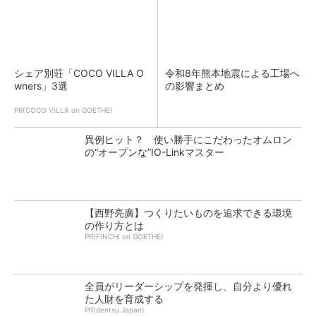
シェア別荘「COCO VILLA O
令和8年熊本地震による工場へ
wners」3選
の影響まとめ
PR(COCO VILLA on GOETHE)
異例ヒット？ 使い勝手にこだわったオムロン
の“オープンな”IO-Linkマスター
【西野亮廣】つくりたいものを追求できる環境
の作り方とは
PR(FINCHI on GOETHE)
全員がリーダーシップを発揮し、自分より優れ
た人財を育成する
PR(dentsu Japan)