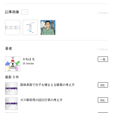
記事画像
＋
3 Images
1
2
3
著者
1 Authors
かねまる
一覧
20 Articles
最新 3 件
固体表面で分子を捕まえる吸着の考え方
読む
ガス吸収塔の設計計算の考え方
読む