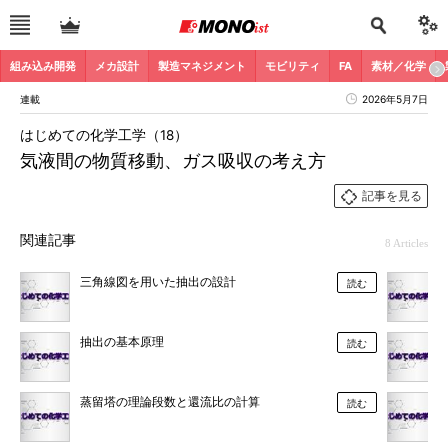
組み込み開発
メカ設計
製造マネジメント
モビリティ
FA
素材／化学
連載
2026年5月7日
はじめての化学工学（18）
気液間の物質移動、ガス吸収の考え方
記事を見る
関連記事
8 Articles
三角線図を用いた抽出の設計
読む
抽出の基本原理
読む
蒸留塔の理論段数と還流比の計算
読む