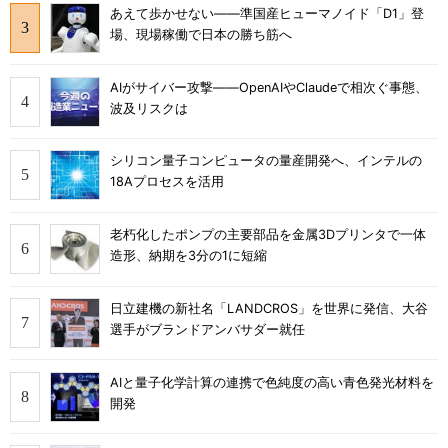
あえて歩かせない――準国産ヒューマノイド「D1」登
場、現場稼働で日本の勝ち筋へ
AIがサイバー攻撃――OpenAIやClaudeで相次ぐ事態、
波及リスクは
シリコン量子コンピュータの量産開発へ、インテルの
18Aプロセスを活用
老朽化したポンプの主要部品を金属3Dプリンタで一体
造形、納期を3分の1に短縮
日立建機の新社名「LANDCROS」を世界に発信、大谷
選手がブランドアンバサダー就任
AIと量子化学計算の連携で色純度の高い青色発光材料を
開発