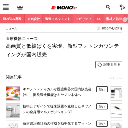
組み込み開発
メカ設計
製造マネジメント
モビリティ
FA
素材／化学
ニュース
2026年4月27日
医療機器ニュース
高画質と低被ばくを実現、新型フォトンカウンテ
ィングが国内販売
記事を見る
関連記事
6 Articles
キヤノンメディカルが医療機器の国内販売会
読む
社に、開発製造機能はキヤノン本体へ
技術とデザインで従来課題を克服したキヤノ
読む
ンの全身用マルチポジションCT
放射線治療計画の作成を効率化するフォトン
読む