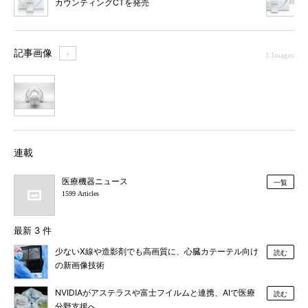
カウンティングCTを発売
記事画像
＋
1 Images
1
連載
医療機器ニュース
一覧
1599 Articles
最新 3 件
少ないX線や造影剤でも高画質に、心臓カテーテル向け
読む
の新画像技術
NVIDIAがアステラスや富士フイルムと連携、AIで医療
読む
分野支援へ