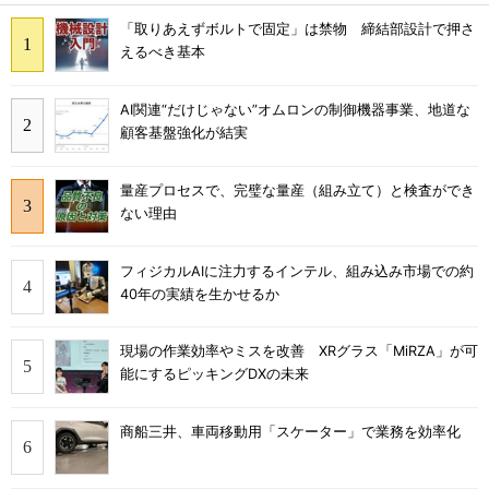
「取りあえずボルトで固定」は禁物 締結部設計で押さ
えるべき基本
AI関連“だけじゃない”オムロンの制御機器事業、地道な
顧客基盤強化が結実
量産プロセスで、完璧な量産（組み立て）と検査ができ
ない理由
フィジカルAIに注力するインテル、組み込み市場での約
40年の実績を生かせるか
現場の作業効率やミスを改善 XRグラス「MiRZA」が可
能にするピッキングDXの未来
商船三井、車両移動用「スケーター」で業務を効率化