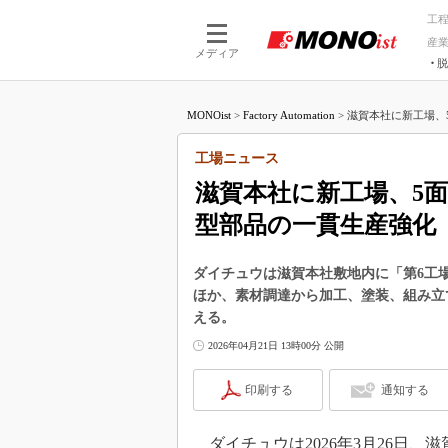
工
産
メディア
脱
つながる技術
AI×技術
MONOist
>
Factory Automation
>
滋賀本社に新工場、5
つながる工場
AI×設備
つながるサービ
Physical
工場ニュース
滋賀本社に新工場、5
型部品の一貫生産強化
ダイチュウは滋賀本社敷地内に「第6工
ほか、素材調達から加工、塗装、組み立
える。
2026年04月21日 13時00分 公開
印刷する
通知する
ダイチュウは2026年3月26日、