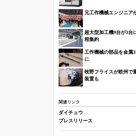
元工作機械エンジニアが
超大型加工機9台が3台
程集約
工作機械の部品を金属
に
牧野フライスが欧州で
装置も
関連リンク
ダイチュウ
プレスリリース