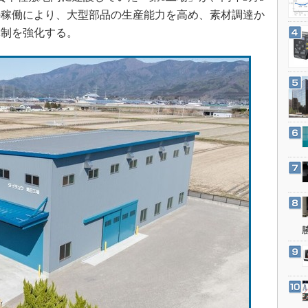
3Dプリンタ
産業オープンネット展
の稼働により、大型部品の生産能力を高め、素材調達か
デジタルツインとCAE
体制を強化する。
S＆OP
インダストリー4.0
イノベーション
製造業ビッグデータ
メイドインジャパン
植物工場
知財マネジメント
海外生産
グローバル設計・開発
制御セキュリティ
新型コロナへの対応