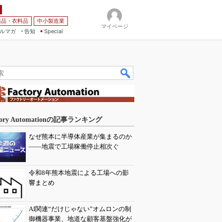
薬品・衣料品
中小製造業
マイページ
ルマガ
告知
Special
tory Automationの記事ランキング
なぜ熊本に半導体産業が集まるのか
――地震で工場稼働停止相次ぐ
令和8年熊本地震による工場への影
響まとめ
AI関連“だけじゃない”オムロンの制
御機器事業、地道な顧客基盤強化が