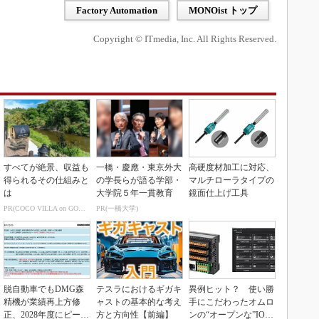
Factory Automation
MONOist トップ
Copyright © ITmedia, Inc. All Rights Reserved.
すべてが絶景、収益も
一橋・慶應・東京外大
高硬度材加工に対応、
得られるその仕組みと
の学長らが語る学部・
マルチローラタイプの
は
大学院５年一貫教育
鏡面仕上げ工具
PR(COCO VILLA on GOETHE)
PR(一橋大学)
脱自動車でもDMG森
テスラにおけるギガキ
異例ヒット？ 使い勝
精機が業績再上方修
ャストの基本的な考え
手にこだわったオムロ
正、2028年度にピーク
方と方向性【前編】
ンの“オープンな”IO-L