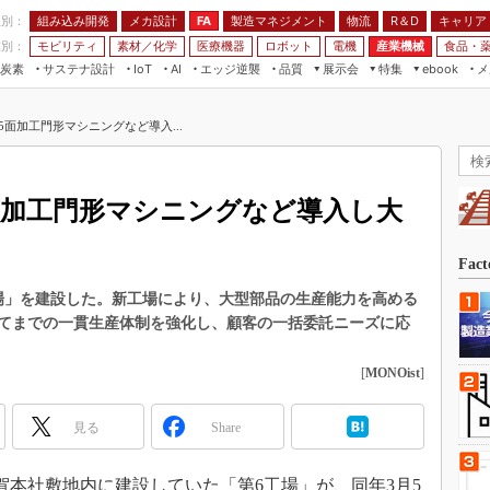
程別：
組み込み開発
メカ設計
製造マネジメント
物流
R＆D
キャリア
FA
業別：
モビリティ
素材／化学
医療機器
ロボット
電機
産業機械
食品・
炭素
サステナ設計
エッジ逆襲
品質
展示会
特集
メ
IoT
AI
ebook
伝承
組み込み開発
CEATEC
読者調査まとめ
編集後記
面加工門形マシニングなど導入...
JIMTOF
保全
メカ設計
つながるクルマ
組込み/エッジ コンピューティング
ス
 AI
製造マネジメント
5G
展＆IoT/5Gソリューション展
VR／AR
FA
面加工門形マシニングなど導入し大
IIFES
モビリティ
フィールドサービス
国際ロボット展
素材／化学
FPGA
Fac
ジャパンモビリティショー
組み込み画像技術
場」を建設した。新工場により、大型部品の生産能力を高める
TECHNO-FRONTIER
てまでの一貫生産体制を強化し、顧客の一括委託ニーズに応
組み込みモデリング
人テク展
Windows Embedded
[
MONOist
]
スマート工場EXPO
車載ソフト開発
EdgeTech+
見る
Share
ISO26262
日本ものづくりワールド
無償設計ツール
AUTOMOTIVE WORLD
滋賀本社敷地内に建設していた「第6工場」が、同年3月5