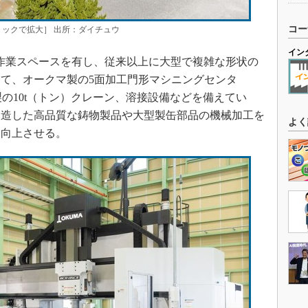
コー
ックで拡大］ 出所：ダイチュウ
イン
作業スペースを有し、従来以上に大型で複雑な形状の
て、オークマ製の5面加工門形マシニングセンタ
ン製の10t（トン）クレーン、溶接設備などを備えてい
製造した高品質な鋳物製品や大型製缶部品の機械加工を
よく
を向上させる。