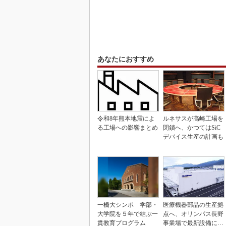
あなたにおすすめ
令和8年熊本地震によ
ルネサスが高崎工場を
る工場への影響まとめ
閉鎖へ、かつてはSiC
デバイス生産の計画も
一橋大シンポ 学部・
医療機器部品の生産拠
大学院を５年で結ぶ一
点へ、オリンパス長野
貫教育プログラム
事業場で最新設備に機