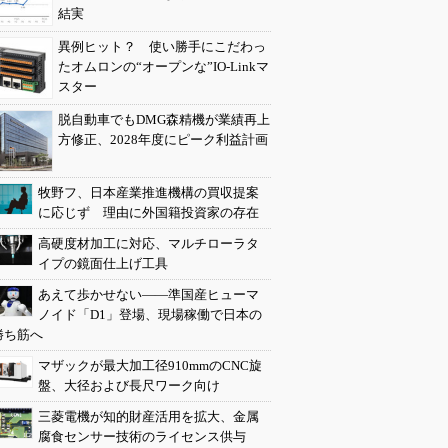
結実
異例ヒット？ 使い勝手にこだわっ
たオムロンの“オープンな”IO-Linkマ
スター
脱自動車でもDMG森精機が業績再上
方修正、2028年度にピーク利益計画
牧野フ、日本産業推進機構の買収提案
に応じず 理由に外国籍投資家の存在
高硬度材加工に対応、マルチローラタ
イプの鏡面仕上げ工具
あえて歩かせない――準国産ヒューマ
ノイド「D1」登場、現場稼働で日本の
勝ち筋へ
マザックが最大加工径910mmのCNC旋
盤、大径および長尺ワーク向け
三菱電機が知的財産活用を拡大、金属
腐食センサー技術のライセンス供与