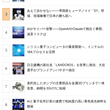
あえて歩かせない――準国産ヒューマノイド「D1」登
場、現場稼働で日本の勝ち筋へ
AIがサイバー攻撃――OpenAIやClaudeで相次ぐ事態、
波及リスクは
シリコン量子コンピュータの量産開発へ、インテルの
18Aプロセスを活用
日立建機の新社名「LANDCROS」を世界に発信、大谷
選手がブランドアンバサダー就任
老朽化したポンプの主要部品を金属3Dプリンタで一体
造形、納期を3分の1に短縮
AIと量子化学計算の連携で色純度の高い青色発光材料を
開発