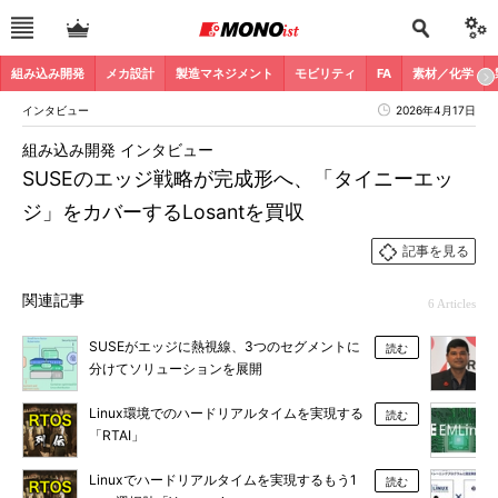
組み込み開発
メカ設計
製造マネジメント
モビリティ
FA
素材／化学
インタビュー
2026年4月17日
組み込み開発 インタビュー
SUSEのエッジ戦略が完成形へ、「タイニーエッ
ジ」をカバーするLosantを買収
記事を見る
関連記事
6 Articles
SUSEがエッジに熱視線、3つのセグメントに
読む
分けてソリューションを展開
Linux環境でのハードリアルタイムを実現する
読む
「RTAI」
Linuxでハードリアルタイムを実現するもう1
読む