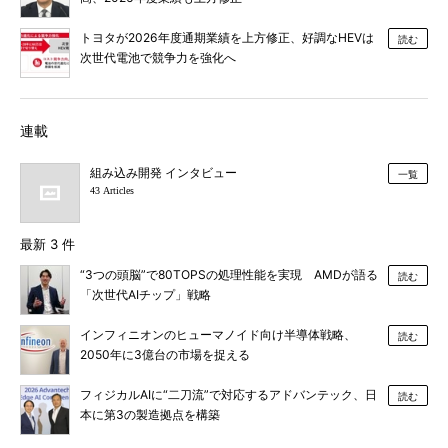
トヨタが2026年度通期業績を上方修正、好調なHEVは
読む
次世代電池で競争力を強化へ
連載
組み込み開発 インタビュー
一覧
43 Articles
最新 3 件
“3つの頭脳”で80TOPSの処理性能を実現 AMDが語る
読む
「次世代AIチップ」戦略
インフィニオンのヒューマノイド向け半導体戦略、
読む
2050年に3億台の市場を捉える
フィジカルAIに“二刀流”で対応するアドバンテック、日
読む
本に第3の製造拠点を構築