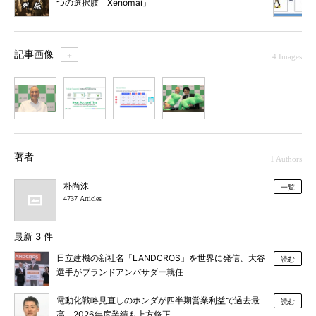
つの選択肢「Xenomai」
記事画像
＋
4 Images
1
2
3
4
著者
1 Authors
朴尚洙
一覧
4737 Articles
最新 3 件
日立建機の新社名「LANDCROS」を世界に発信、大谷
読む
選手がブランドアンバサダー就任
電動化戦略見直しのホンダが四半期営業利益で過去最
読む
高、2026年度業績も上方修正