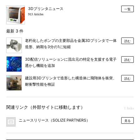
3Dプリンタニュース
一覧
913 Articles
最新 3 件
老朽化したポンプの主要部品を金属3Dプリンタで一体
読む
造形、納期を3分の1に短縮
3D配信ソリューションに流出元の特定を支援する電子
読む
透かし機能を追加
建設用3Dプリンタで造形した構造体に飛翔体を衝突、
読む
耐衝撃性能を検証
関連リンク（外部サイトに移動します）
1 links
ニュースリリース（SOLIZE PARTNERS）
見る