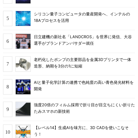
シリコン量子コンピュータの量産開発へ、インテルの
18Aプロセスを活用
日立建機の新社名「LANDCROS」を世界に発信、大谷
選手がブランドアンバサダー就任
老朽化したポンプの主要部品を金属3Dプリンタで一体
造形、納期を3分の1に短縮
AIと量子化学計算の連携で色純度の高い青色発光材料を
開発
強度20倍のフィルム採用で折り目が目立ちにくい折りた
たみスマホの新技術
【レベル14】生成AIを味方に、3D CADを使いこなそ
う！