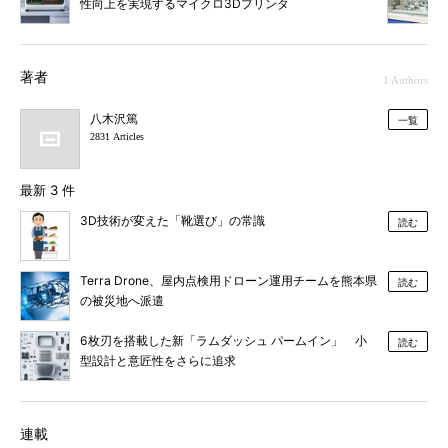
性向上を実現するマイクロ3Dプリンタ
著者
1 Authors
八木沢篤
一覧
2831 Articles
最新 3 件
3D技術が変えた「靴選び」の常識
読む
Terra Drone、屋内点検用ドローン運用チームを熊本県
読む
の被災地へ派遣
6枚刃を搭載した新「ラムダッシュ パームイン」 小
読む
型設計と意匠性をさらに追求
連載