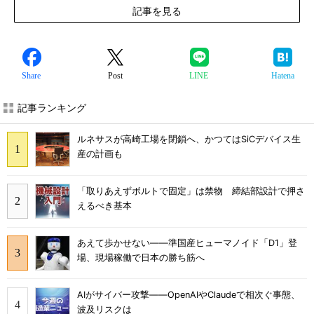
記事を見る
Share
Post
LINE
Hatena
記事ランキング
ルネサスが高崎工場を閉鎖へ、かつてはSiCデバイス生
産の計画も
「取りあえずボルトで固定」は禁物 締結部設計で押さ
えるべき基本
あえて歩かせない――準国産ヒューマノイド「D1」登
場、現場稼働で日本の勝ち筋へ
AIがサイバー攻撃――OpenAIやClaudeで相次ぐ事態、
波及リスクは