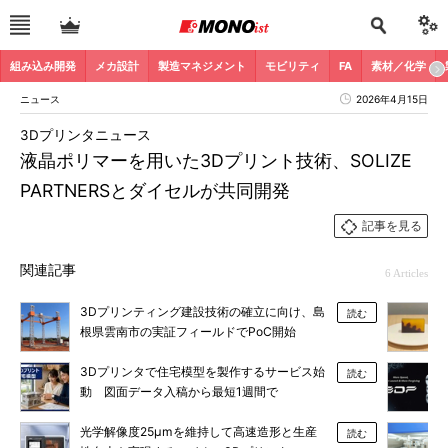
組み込み開発
メカ設計
製造マネジメント
モビリティ
FA
素材／化学
ニュース
2026年4月15日
3Dプリンタニュース
液晶ポリマーを用いた3Dプリント技術、SOLIZE
PARTNERSとダイセルが共同開発
記事を見る
関連記事
6 Articles
3Dプリンティング建設技術の確立に向け、島
読む
根県雲南市の実証フィールドでPoC開始
3Dプリンタで住宅模型を製作するサービス始
読む
動 図面データ入稿から最短1週間で
光学解像度25μmを維持して高速造形と生産
読む