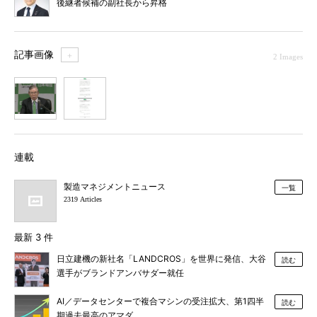
後継者候補の副社長から昇格
記事画像
＋
2 Images
1
2
連載
製造マネジメントニュース
一覧
2319 Articles
最新 3 件
日立建機の新社名「LANDCROS」を世界に発信、大谷
読む
選手がブランドアンバサダー就任
AI／データセンターで複合マシンの受注拡大、第1四半
読む
期過去最高のアマダ