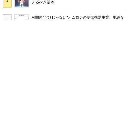
えるべき基本
AI関連“だけじゃない”オムロンの制御機器事業、地道な
顧客基盤強化が結実
フィジカルAIに注力するインテル、組み込み市場での約
40年の実績を生かせるか
シリコン量子コンピュータの量産開発へ、インテルの
18Aプロセスを活用
いくら部品を集めても納期が遅れる不思議、「納期順守
率」に潜むワナ
電動化戦略見直しのホンダが四半期営業利益で過去最
高、2026年度業績も上方修正
量産プロセスで、完璧な量産（組み立て）と検査ができ