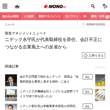
組み込み開発
メカ設計
製造マネジメント
モビリティ
FA
素材／化学
ニュース
2025年12月22日
製造マネジメントニュース
ニデック永守氏が代表取締役を辞任、会計不正に
つながる企業風土への反省から
記事を見る
関連記事
5 Articles
会計不正問題で揺れるニデック、原因は「短
読む
期的収益を重視し過ぎる傾向」にあり
ニデック工作機械会社トップたちは牧野フラ
読む
イスTOBで何を語ったか
ニデック新社長は車載事業本部長の岸田氏、
読む