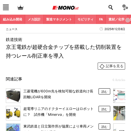
組み込み開発
メカ設計
製造マネジメント
モビリティ
FA
素材／化学
ニュース
2025年12月8日
鉄道技術
京王電鉄が超硬合金チップを搭載した切削装置を
持つレール削正車を導入
記事を見る
関連記事
6 Articles
三菱電機が600m先を検知可能な鉄道向け長
読む
距離LiDARを開発
超電導リニアのドクターイエローはロボット
読む
に？ 試作機「Minervα」を開発
東武鉄道と日立製作所が協業により車両メン
読む