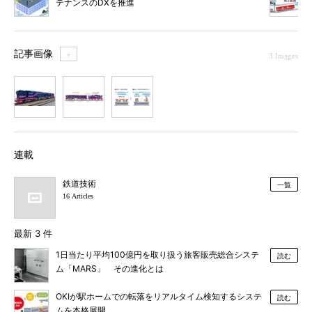
テナンスのDXを推進
記事画像
＋
3 Images
1
2
3
連載
鉄道技術
一覧
16 Articles
最新 3 件
1日当たり平均100億円を取り扱う旅客販売総合システ
読む
ム「MARS」 その進化とは
OKIが駅ホームでの転落をリアルタイム検知するシステ
読む
ムを本格展開