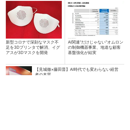
新型コロナで深刻なマスク不
AI関連“だけじゃない”オムロン
足を3Dプリンタで解消、イグ
の制御機器事業、地道な顧客
アスが3Dマスクを開発
基盤強化が結実
【見城徹×藤田晋】AI時代でも変わらない経営
者の本質
PR(FINCHI on GOETHE)
【レベル14】生成AIを味方に、3D CADを使い
こなそう！
「取りあえずボルトで固定」は禁物 締結部設