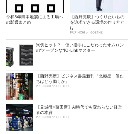
令和8年熊本地震による工場へ
【西野亮廣】つくりたいもの
の影響まとめ
を追求できる環境の作り方と
は
PR(FINCHI on GOETHE)
異例ヒット？ 使い勝手にこだわったオムロン
の“オープンな”IO-Linkマスター
【西野亮廣】ビジネス書最新刊『北極星 僕た
ちはどう働くか』
PR(FINCHI on GOETHE)
【見城徹×藤田晋】AI時代でも変わらない経営
者の本質
PR(FINCHI on GOETHE)