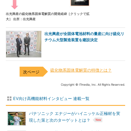
出光興産の硫化物系固体電解質の開発経緯［クリックで拡
大］ 出所：出光興産
出光興産が全固体電池材料の量産に向け硫化リ
チウム大型製造装置を建設決定
硫化物系固体電解質の特徴とは？
Copyright © ITmedia, Inc. All Rights Reserved.
EV向け高機能材料インタビュー 連載一覧
パナソニック エナジーがハイニッケル正極材を実
現した策と次のターゲットとは？