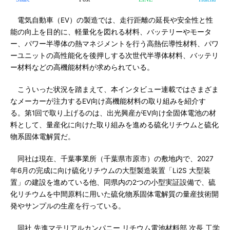
電気自動車（EV）の製造では、走行距離の延長や安全性と性
能の向上を目的に、軽量化を図れる材料、バッテリーやモータ
ー、パワー半導体の熱マネジメントを行う高熱伝導性材料、パワ
ーユニットの高性能化を後押しする次世代半導体材料、バッテリ
ー材料などの高機能材料が求められている。
こういった状況を踏まえて、本インタビュー連載ではさまざま
なメーカーが注力するEV向け高機能材料の取り組みを紹介す
る。第1回で取り上げるのは、出光興産がEV向け全固体電池の材
料として、量産化に向けた取り組みを進める硫化リチウムと硫化
物系固体電解質だ。
同社は現在、千葉事業所（千葉県市原市）の敷地内で、2027
年6月の完成に向け硫化リチウムの大型製造装置「Li2S 大型装
置」の建設を進めている他、同県内の2つの小型実証設備で、硫
化リチウムを中間原料に用いた硫化物系固体電解質の量産技術開
発やサンプルの生産を行っている。
同社 先進マテリアルカンパニー リチウム電池材料部 次長 工学