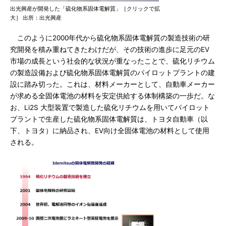
出光興産が開発した「硫化物系固体電解質」［クリックで拡
大］ 出所：出光興産
このように2000年代から硫化物系固体電解質の製造技術の研
究開発を積み重ねてきたわけだが、その技術の進歩に足元のEV
市場の成長という社会的な状況が重なったことで、硫化リチウム
の製造設備および硫化物系固体電解質のパイロットプラントの建
設に踏み切った。これは、材料メーカーとして、自動車メーカー
が求める全固体電池の材料を安定供給する体制構築の一歩だ。な
お、Li2S 大型装置で製造した硫化リチウムを用いてパイロット
プラントで生産した硫化物系固体電解質は、トヨタ自動車（以
下、トヨタ）に納品され、EV向け全固体電池の材料として使用
される。