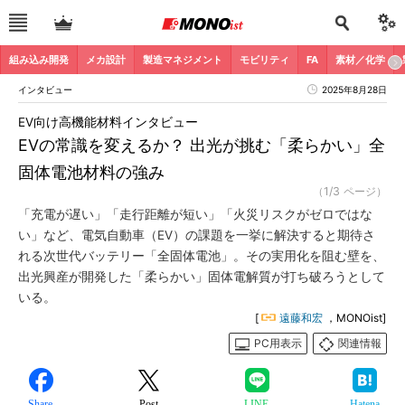
組み込み開発
メカ設計
製造マネジメント
モビリティ
FA
素材／化学
インタビュー
2025年8月28日
EV向け高機能材料インタビュー
EVの常識を変えるか？ 出光が挑む「柔らかい」全
固体電池材料の強み
（1/3 ページ）
「充電が遅い」「走行距離が短い」「火災リスクがゼロではな
い」など、電気自動車（EV）の課題を一挙に解決すると期待さ
れる次世代バッテリー「全固体電池」。その実用化を阻む壁を、
出光興産が開発した「柔らかい」固体電解質が打ち破ろうとして
いる。
[
遠藤和宏
，MONOist]
PC用表示
関連情報
Share
Post
LINE
Hatena