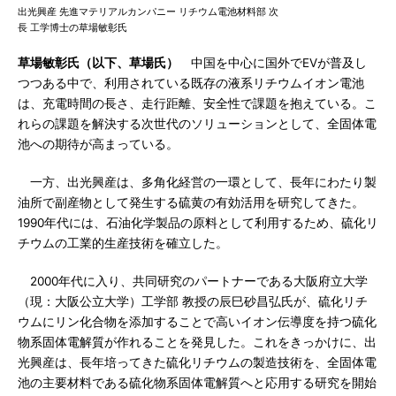
出光興産 先進マテリアルカンパニー リチウム電池材料部 次
長 工学博士の草場敏彰氏
草場敏彰氏（以下、草場氏）
中国を中心に国外でEVが普及し
つつある中で、利用されている既存の液系リチウムイオン電池
は、充電時間の長さ、走行距離、安全性で課題を抱えている。こ
れらの課題を解決する次世代のソリューションとして、全固体電
池への期待が高まっている。
一方、出光興産は、多角化経営の一環として、長年にわたり製
油所で副産物として発生する硫黄の有効活用を研究してきた。
1990年代には、石油化学製品の原料として利用するため、硫化リ
チウムの工業的生産技術を確立した。
2000年代に入り、共同研究のパートナーである大阪府立大学
（現：大阪公立大学）工学部 教授の辰巳砂昌弘氏が、硫化リチ
ウムにリン化合物を添加することで高いイオン伝導度を持つ硫化
物系固体電解質が作れることを発見した。これをきっかけに、出
光興産は、長年培ってきた硫化リチウムの製造技術を、全固体電
池の主要材料である硫化物系固体電解質へと応用する研究を開始