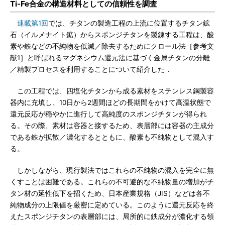
Ti-Fe合金の構造材料としての信頼性を調査
連載第1回
では、チタンの製造工程の上流に位置するチタン鉱
石（イルメナイト鉱）からスポンジチタンを製錬する工程は、酸
素や鉄などの不純物を低減／除去するためにクロール法［参考文
献1］と呼ばれるマグネシウム還元法に基づく金属チタンの分離
／精製プロセスを利用することについて紹介した．
この工程では、四塩化チタンから成る素材をステンレス鋼製容
器内に充填し、10日から2週間ほどの長期間をかけて高温状態で
還元反応が穏やかに進行して高純度のスポンジチタンが得られ
る。その際、素材は容器と接するため、表層部には容器の主成分
である鉄が拡散／濃化するとともに、酸素も不純物として混入す
る。
しかしながら、現行製法ではこれらの不純物の混入を完全に無
くすことは困難である。これらの不可避的な不純物量の増加がチ
タン材の延性低下を招くため、日本産業規格（JIS）などは各不
純物成分の上限値を厳密に定めている。このように還元反応を終
えたスポンジチタンの表層部には、局所的に鉄成分が濃化する領