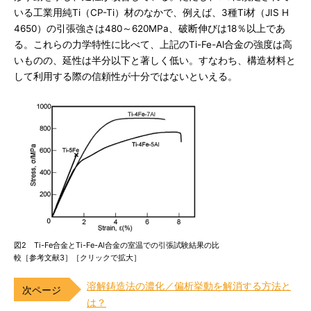
いる工業用純Ti（CP-Ti）材のなかで、例えば、3種Ti材（JIS H
4650）の引張強さは480～620MPa、破断伸びは18％以上であ
る。これらの力学特性に比べて、上記のTi-Fe-Al合金の強度は高
いものの、延性は半分以下と著しく低い。すなわち、構造材料と
して利用する際の信頼性が十分ではないといえる。
図2 Ti-Fe合金とTi-Fe-Al合金の室温での引張試験結果の比
較［参考文献3］［クリックで拡大］
溶解鋳造法の濃化／偏析挙動を解消する方法と
は？