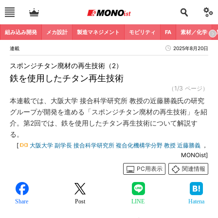
組み込み開発
メカ設計
製造マネジメント
モビリティ
FA
素材／化学
連載
2025年8月20日
スポンジチタン廃材の再生技術（2）
鉄を使用したチタン再生技術
（1/3 ページ）
本連載では、大阪大学 接合科学研究所 教授の近藤勝義氏の研究
グループが開発を進める「スポンジチタン廃材の再生技術」を紹
介。第2回では、鉄を使用したチタン再生技術について解説す
る。
[
大阪大学 副学長 接合科学研究所 複合化機構学分野 教授 近藤勝義
，
MONOist]
PC用表示
関連情報
Share
Post
LINE
Hatena