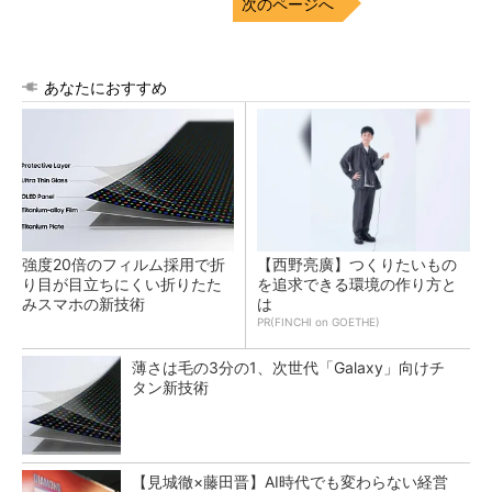
次のページへ
あなたにおすすめ
強度20倍のフィルム採用で折
【西野亮廣】つくりたいもの
り目が目立ちにくい折りたた
を追求できる環境の作り方と
みスマホの新技術
は
PR(FINCHI on GOETHE)
薄さは毛の3分の1、次世代「Galaxy」向けチ
タン新技術
【見城徹×藤田晋】AI時代でも変わらない経営