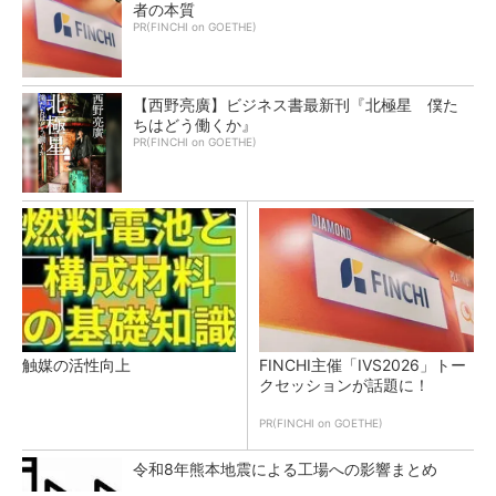
者の本質
PR(FINCHI on GOETHE)
【西野亮廣】ビジネス書最新刊『北極星 僕た
ちはどう働くか』
PR(FINCHI on GOETHE)
触媒の活性向上
FINCHI主催「IVS2026」トー
クセッションが話題に！
PR(FINCHI on GOETHE)
令和8年熊本地震による工場への影響まとめ