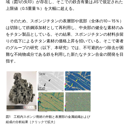
域（図1の矢印）が存在し、そこでの鉄含有量はJISで規定された
上限値（0.5重量％）を大幅に超える。
そのため、スポンジチタンの表層部や底部（全体の10～15％）
は切除して鉄鋼添加材として再利用し、中央部の健全な素材のみ
をチタン製品としている。その結果、スポンジチタンの材料歩留
りの低下によるチタン素材の価格上昇を招いている。そこで著者
のグループの研究（以下、本研究）では、不可避的かつ除去が困
難な不純物成分である鉄を利用した新たなチタン合金の開発を目
指す。
図1 工程内スポンジ廃材の外観と表層部の金属組織および
組成の分析結果［クリックで拡大］