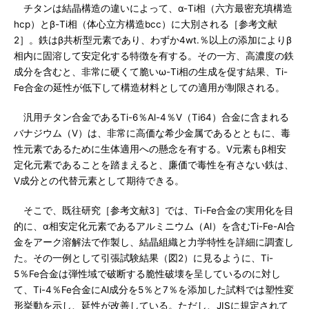
チタンは結晶構造の違いによって、α-Ti相（六方最密充填構造
hcp）とβ-Ti相（体心立方構造bcc）に大別される［参考文献
2］。鉄はβ共析型元素であり、わずか4wt.％以上の添加によりβ
相内に固溶して安定化する特徴を有する。その一方、高濃度の鉄
成分を含むと、非常に硬くて脆いω-Ti相の生成を促す結果、Ti-
Fe合金の延性が低下して構造材料としての適用が制限される。
汎用チタン合金であるTi-6％Al-4％V（Ti64）合金に含まれる
バナジウム（V）は、非常に高価な希少金属であるとともに、毒
性元素であるために生体適用への懸念を有する。V元素もβ相安
定化元素であることを踏まえると、廉価で毒性を有さない鉄は、
V成分との代替元素として期待できる。
そこで、既往研究［参考文献3］では、Ti-Fe合金の実用化を目
的に、α相安定化元素であるアルミニウム（Al）を含むTi-Fe-Al合
金をアーク溶解法で作製し、結晶組織と力学特性を詳細に調査し
た。その一例として引張試験結果（図2）に見るように、Ti-
5％Fe合金は弾性域で破断する脆性破壊を呈しているのに対し
て、Ti-4％Fe合金にAl成分を5％と7％を添加した試料では塑性変
形挙動を示し、延性が改善している。ただし、JISに規定されて