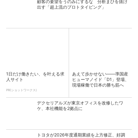
顧客の要望をうのみにするな 分析まひを抜け
出す「超上流のプロトタイピング」
1日だけ働きたい、を叶える求
あえて歩かせない――準国産
人サイト
ヒューマノイド「D1」登場、
現場稼働で日本の勝ち筋へ
PR(ショットワークス)
デクセリアルズが東京オフィスを改修したワ
ケ、本社機能を2拠点に
トヨタが2026年度通期業績を上方修正、好調