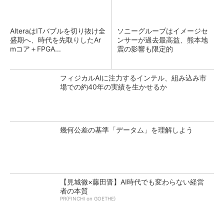
AlteraはITバブルを切り抜け全
ソニーグループはイメージセ
盛期へ、時代を先取りしたAr
ンサーが過去最高益、熊本地
mコア＋FPGA...
震の影響も限定的
フィジカルAIに注力するインテル、組み込み市
場での約40年の実績を生かせるか
幾何公差の基準「データム」を理解しよう
【見城徹×藤田晋】AI時代でも変わらない経営
者の本質
PR(FINCHI on GOETHE)