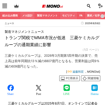
組み込み開発
メカ設計
製造マネジメント
モビリティ
FA
素材／化学
ニュース
2025年8月6日
製造マネジメントニュース
トランプ関税でMMA市況が低迷 三菱ケミカルグ
ループの通期業績に影響
（1/2 ページ）
三菱ケミカルグループは、2026年3月期第1四半期の決算で、売
上高は前年同期比13％減の8807億円となるも、営業利益は同9％
減の609億円となった。
[
遠藤和宏
，MONOist]
PC用表示
関連情報
Share
Post
LINE
Hatena
三菱ケミカルグループは2025年8月1日、オンラインで記者会