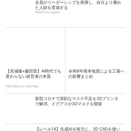
全員がリーダーシップを発揮し、自分より優れ
た人財を育成する
PR(dentsu Japan)
【見城徹×藤田晋】AI時代でも
令和8年熊本地震による工場へ
変わらない経営者の本質
の影響まとめ
PR(FINCHI on GOETHE)
新型コロナで深刻なマスク不足を3Dプリンタ
で解消、イグアスが3Dマスクを開発
【レベル14】生成AIを味方に、3D CADを使い