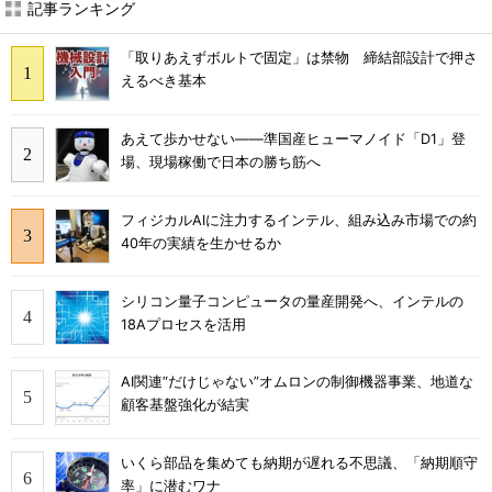
記事ランキング
「取りあえずボルトで固定」は禁物 締結部設計で押さ
えるべき基本
あえて歩かせない――準国産ヒューマノイド「D1」登
場、現場稼働で日本の勝ち筋へ
フィジカルAIに注力するインテル、組み込み市場での約
40年の実績を生かせるか
シリコン量子コンピュータの量産開発へ、インテルの
18Aプロセスを活用
AI関連“だけじゃない”オムロンの制御機器事業、地道な
顧客基盤強化が結実
いくら部品を集めても納期が遅れる不思議、「納期順守
率」に潜むワナ