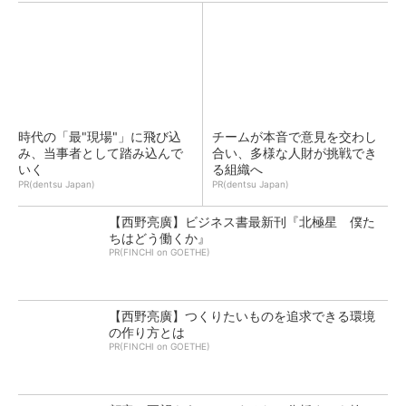
時代の「最"現場"」に飛び込
チームが本音で意見を交わし
み、当事者として踏み込んで
合い、多様な人財が挑戦でき
いく
る組織へ
PR(dentsu Japan)
PR(dentsu Japan)
【西野亮廣】ビジネス書最新刊『北極星 僕た
ちはどう働くか』
PR(FINCHI on GOETHE)
【西野亮廣】つくりたいものを追求できる環境
の作り方とは
PR(FINCHI on GOETHE)