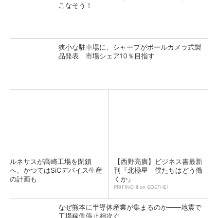
こなそう！
狭小な駐車場に、シャープがポールカメラ式製
品発表 市場シェア10％目指す
ルネサスが高崎工場を閉鎖
【西野亮廣】ビジネス書最新
へ、かつてはSiCデバイス生産
刊『北極星 僕たちはどう働
の計画も
くか』
PR(FINCHI on GOETHE)
なぜ熊本に半導体産業が集まるのか――地震で
工場稼働停止相次ぐ