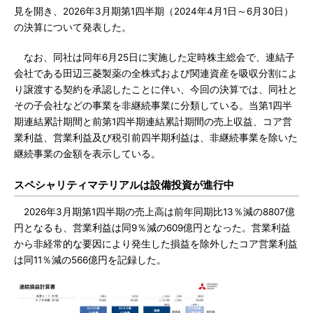
見を開き、2026年3月期第1四半期（2024年4月1日～6月30日）
の決算について発表した。
なお、同社は同年6月25日に実施した定時株主総会で、連結子
会社である田辺三菱製薬の全株式および関連資産を吸収分割によ
り譲渡する契約を承認したことに伴い、今回の決算では、同社と
その子会社などの事業を非継続事業に分類している。当第1四半
期連結累計期間と前第1四半期連結累計期間の売上収益、コア営
業利益、営業利益及び税引前四半期利益は、非継続事業を除いた
継続事業の金額を表示している。
スペシャリティマテリアルは設備投資が進行中
2026年3月期第1四半期の売上高は前年同期比13％減の8807億
円となるも、営業利益は同9％減の609億円となった。営業利益
から非経常的な要因により発生した損益を除外したコア営業利益
は同11％減の566億円を記録した。