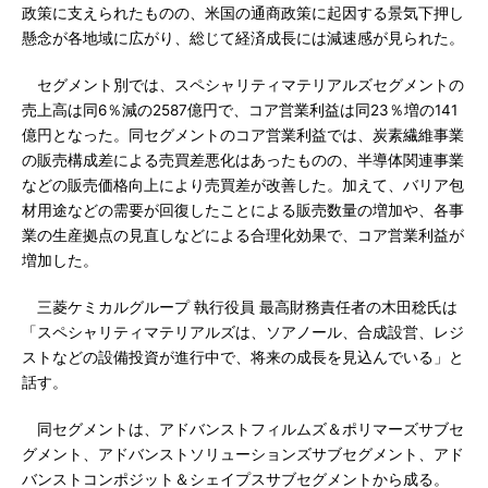
政策に支えられたものの、米国の通商政策に起因する景気下押し
懸念が各地域に広がり、総じて経済成長には減速感が見られた。
セグメント別では、スペシャリティマテリアルズセグメントの
売上高は同6％減の2587億円で、コア営業利益は同23％増の141
億円となった。同セグメントのコア営業利益では、炭素繊維事業
の販売構成差による売買差悪化はあったものの、半導体関連事業
などの販売価格向上により売買差が改善した。加えて、バリア包
材用途などの需要が回復したことによる販売数量の増加や、各事
業の生産拠点の見直しなどによる合理化効果で、コア営業利益が
増加した。
三菱ケミカルグループ 執行役員 最高財務責任者の木田稔氏は
「スペシャリティマテリアルズは、ソアノール、合成設営、レジ
ストなどの設備投資が進行中で、将来の成長を見込んでいる」と
話す。
同セグメントは、アドバンストフィルムズ＆ポリマーズサブセ
グメント、アドバンストソリューションズサブセグメント、アド
バンストコンポジット＆シェイプスサブセグメントから成る。