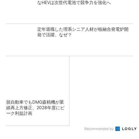
なHEVは次世代電池で競争力を強化へ
定年退職した理系シニア人材が核融合発電炉開
発で活躍、なぜ？
脱自動車でもDMG森精機が業
績再上方修正、2028年度にピ
ーク利益計画
Recommended by