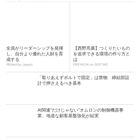
全員がリーダーシップを発揮
【西野亮廣】つくりたいもの
し、自分より優れた人財を育
を追求できる環境の作り方と
成する
は
PR(dentsu Japan)
PR(FINCHI on GOETHE)
「取りあえずボルトで固定」は禁物 締結部設
計で押さえるべき基本
AI関連“だけじゃない”オムロンの制御機器事
業、地道な顧客基盤強化が結実