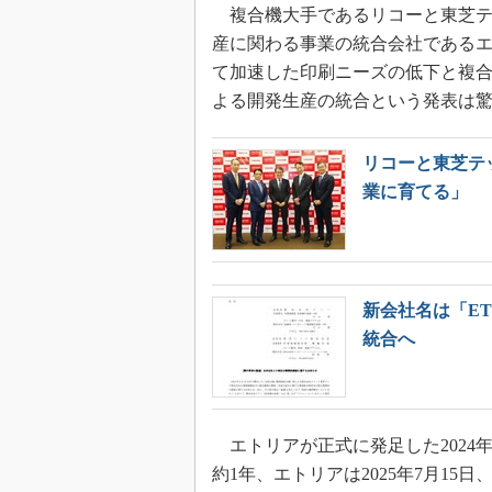
複合機大手であるリコーと東芝テ
産に関わる事業の統合会社であるエ
て加速した印刷ニーズの低下と複
よる開発生産の統合という発表は
リコーと東芝テ
業に育てる」
新会社名は「E
統合へ
エトリアが正式に発足した2024年
約1年、エトリアは2025年7月15