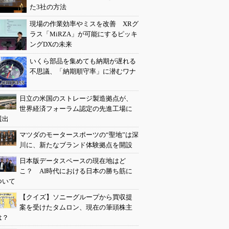
た3社の方法
現場の作業効率やミスを改善 XRグ
ラス「MiRZA」が可能にするピッキ
ングDXの未来
いくら部品を集めても納期が遅れる
不思議、「納期順守率」に潜むワナ
日立の米国のストレージ製造拠点が、
世界経済フォーラム認定の先進工場に
選出
マツダのモータースポーツの“聖地”は深
川に、新たなブランド体験拠点を開設
日本版データスペースの現在地はど
こ？ AI時代における日本の勝ち筋に
ついて
【クイズ】ソニーグループから買収提
案を受けたタムロン、現在の筆頭株主
は？