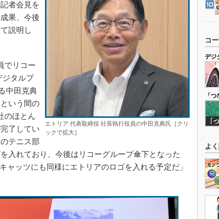
で記者会見を
の成果、今後
いて説明し
コー
デジ
員でリコー
デジタルプ
する中田克典
「つ
っという間の
社のほとん
エトリア 代表取締役 社長執行役員の中田克典氏［クリ
が完了してい
ックで拡大］
ーのテニス部
よく
ゴを入れており、今後はリコーグループ傘下となった
ーキャッツにも同様にエトリアのロゴを入れる予定だ」