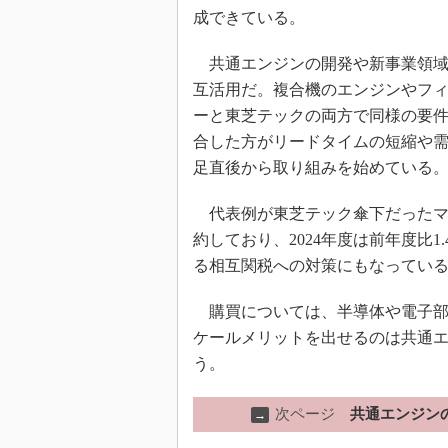
成できている。
共通エンジンの開発や新事業領域
互活用だ。複合機のエンジンやフ
ーと東芝テックの両方で同様の要件
合した方がリードタイムの短縮や
足直後から取り組みを始めている
代表例が東芝テック傘下だったマ
約しており、2024年度は前年度比1
る相互関税への対策にもなってい
購買については、半導体や電子部
ケールメリットを出せるのは共通
う。
次ページ
共通エンジンの
→