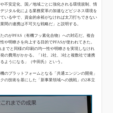
張や不安定化、国／地域ごとに強化される環境規制、情
、デジタル化による業務変革の加速などビジネス環境を
している中で、資金的余裕がなければ太刀打ちできない
企業間の連携は不可欠な戦略だ」と説明する。
のがPFAS（有機フッ素化合物）への対応だ。複合
性や明瞭さを向上する目的でPFASが使われてきた。
これまでと同様の印刷の均一性や明瞭さを実現しなけれ
発の費用がかかる。「1社、2社、3社と複数社で連携
きるようになる」（中田氏）という。
機のプラットフォームとなる「共通エンジンの開発」
クの技術を基にした「新事業領域への挑戦」の2本立