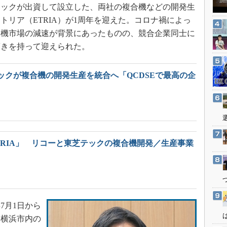
3Dプリンタ
ックが出資して設立した、両社の複合機などの開発生
産業オープンネット展
デジタルツインとCAE
トリア（ETRIA）が1周年を迎えた。コロナ禍によっ
合機市場の減速が背景にあったものの、競合企業同士に
S＆OP
驚きを持って迎えられた。
インダストリー4.0
イノベーション
ックが複合機の開発生産を統合へ「QCDSEで最高の企
製造業ビッグデータ
メイドインジャパン
植物工場
知財マネジメント
TRIA」 リコーと東芝テックの複合機開発／生産事業
海外生産
グローバル設計・開発
制御セキュリティ
新型コロナへの対応
7月1日から
日、横浜市内の