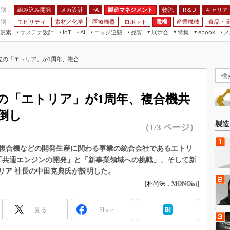
程別：
組み込み開発
メカ設計
製造マネジメント
物流
R＆D
キャリア
FA
業別：
モビリティ
素材／化学
医療機器
ロボット
電機
産業機械
食品・
炭素
サステナ設計
エッジ逆襲
品質
展示会
特集
メ
IoT
AI
ebook
伝承
組み込み開発
CEATEC
読者調査まとめ
編集後記
の「エトリア」が1周年、複合...
JIMTOF
保全
メカ設計
つながるクルマ
組込み/エッジ コンピューティング
ス
 AI
製造マネジメント
5G
展＆IoT/5Gソリューション展
VR／AR
FA
の「エトリア」が1周年、複合機共
IIFES
モビリティ
フィールドサービス
倒し
国際ロボット展
素材／化学
FPGA
製造
（1/3 ページ）
ジャパンモビリティショー
組み込み画像技術
TECHNO-FRONTIER
複合機などの開発生産に関わる事業の統合会社であるエトリ
組み込みモデリング
「共通エンジンの開発」と「新事業領域への挑戦」、そして新
人テク展
Windows Embedded
リア 社長の中田克典氏が説明した。
スマート工場EXPO
[
朴尚洙
，
MONOist
]
車載ソフト開発
EdgeTech+
ISO26262
日本ものづくりワールド
見る
Share
無償設計ツール
AUTOMOTIVE WORLD