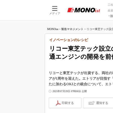
工
産
メディア
脱
つながる技術
AI×技術
MONOist
>
製造マネジメント
>
リコー東芝テック設立
つながる工場
AI×設備
つながるサービ
Physical
イノベーションのレシピ
リコー東芝テック設立
通エンジンの開発を前
リコーと東芝テックが出資する、両社の
アが1周年を迎えた。エトリアが目指す
たに加わるOKIとの統合について、エト
2025年07月29日 07時00分 公開
印刷する
通知する