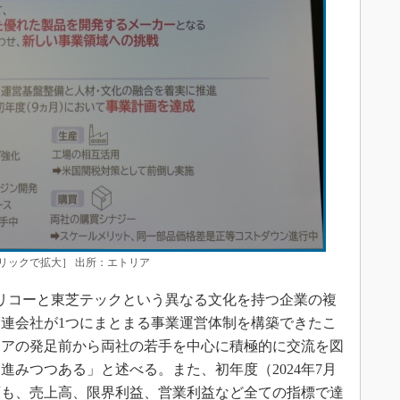
リックで拡大］ 出所：エトリア
リコーと東芝テックという異なる文化を持つ企業の複
連会社が1つにまとまる事業運営体制を構築できたこ
リアの発足前から両社の若手を中心に積極的に交流を図
進みつつある」と述べる。また、初年度（2024年7月
計画も、売上高、限界利益、営業利益など全ての指標で達