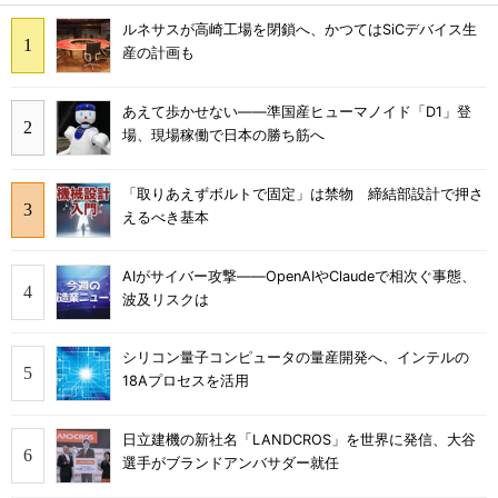
ルネサスが高崎工場を閉鎖へ、かつてはSiCデバイス生
産の計画も
あえて歩かせない――準国産ヒューマノイド「D1」登
場、現場稼働で日本の勝ち筋へ
「取りあえずボルトで固定」は禁物 締結部設計で押さ
えるべき基本
AIがサイバー攻撃――OpenAIやClaudeで相次ぐ事態、
波及リスクは
シリコン量子コンピュータの量産開発へ、インテルの
18Aプロセスを活用
日立建機の新社名「LANDCROS」を世界に発信、大谷
選手がブランドアンバサダー就任