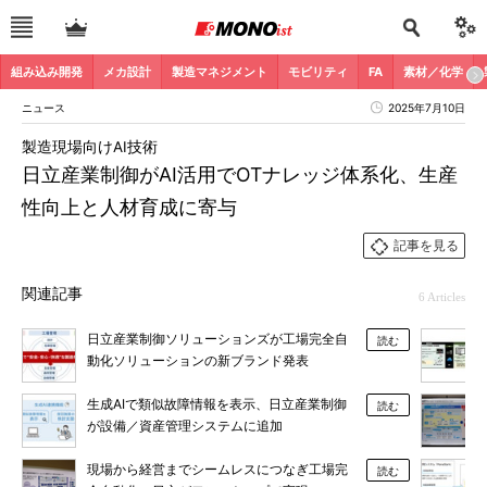
組み込み開発
メカ設計
製造マネジメント
モビリティ
FA
素材／化学
ニュース
2025年7月10日
製造現場向けAI技術
日立産業制御がAI活用でOTナレッジ体系化、生産
性向上と人材育成に寄与
記事を見る
関連記事
6 Articles
日立産業制御ソリューションズが工場完全自
読む
動化ソリューションの新ブランド発表
生成AIで類似故障情報を表示、日立産業制御
読む
が設備／資産管理システムに追加
現場から経営までシームレスにつなぎ工場完
読む