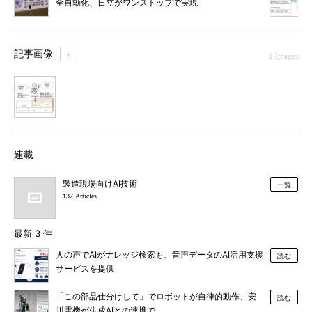
全自動化、日立がワンストップで実現
記事画像
＋
1 Images
1
連載
製造現場向けAI技術
一覧
132 Articles
最新 3 件
人の声でAIがナレッジ検索も、音声データのAI活用支援
読む
サービスを提供
「この部品仕分けして」でロボットが自律的動作、安
読む
川電機が生成AIとの連携で