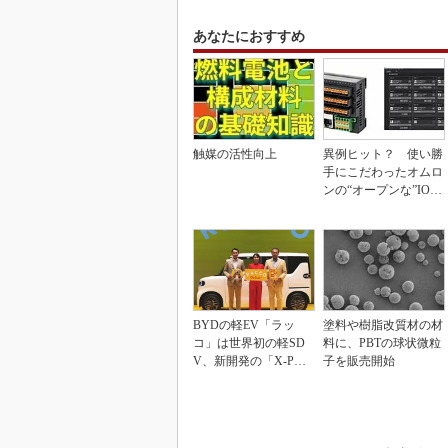
あなたにおすすめ
触媒の活性向上
異例ヒット？ 使い勝
手にこだわったオムロ
ンの“オープンな”IO-L
inkマスター
BYDの軽EV「ラッ
塗料や樹脂改質材の材
コ」は世界初の軽SD
料に、PBTの球状微粒
V、新開発の「X-PAC
子を販売開始
K」に電動システ...