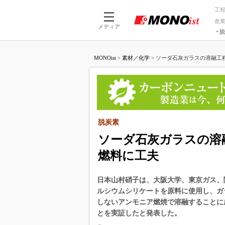
工
産
メディア
脱
つながる技術
AI×技術
MONOist
>
素材／化学
>
ソーダ石灰ガラスの溶融工程で
つながる工場
AI×設備
つながるサービ
Physical
脱炭素
ソーダ石灰ガラスの溶
燃料に工夫
日本山村硝子は、大阪大学、東京ガス、
ルシウムシリケートを原料に使用し、ガ
しないアンモニア燃焼で溶融することに
とを実証したと発表した。