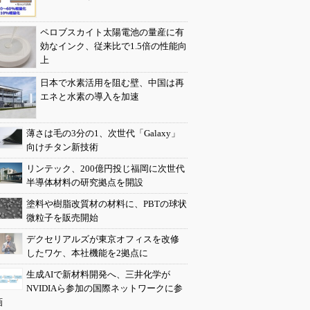
ペロブスカイト太陽電池の量産に有
効なインク、従来比で1.5倍の性能向
上
日本で水素活用を阻む壁、中国は再
エネと水素の導入を加速
薄さは毛の3分の1、次世代「Galaxy」
向けチタン新技術
リンテック、200億円投じ福岡に次世代
半導体材料の研究拠点を開設
塗料や樹脂改質材の材料に、PBTの球状
微粒子を販売開始
デクセリアルズが東京オフィスを改修
したワケ、本社機能を2拠点に
生成AIで新材料開発へ、三井化学が
NVIDIAら参加の国際ネットワークに参
画