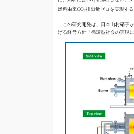
2
燃料由来CO
排出量ゼロを実現する
2
この研究開発は、日本山村硝子が20
げる経営方針「循環型社会の実現