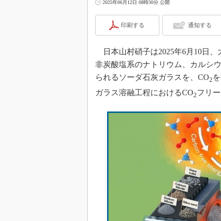
2025年06月12日 08時30分 公開
印刷する
通知する
日本山村硝子は2025年6月10
非炭酸塩系のナトリウム、カルシ
られるソーダ石灰ガラスを、CO
を
2
ガラス溶融工程におけるCO
フリー
2