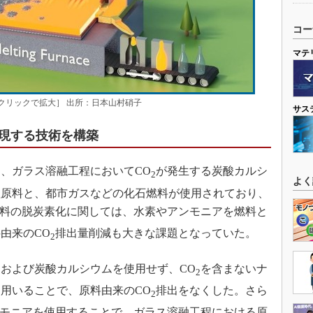
コー
マテ
クリックで拡大］ 出所：日本山村硝子
サス
実現する技術を構築
、ガラス溶融工程においてCO
が発生する炭酸カルシ
2
よく
塩原料と、都市ガスなどの化石燃料が使用されており、
料の脱炭素化に関しては、水素やアンモニアを燃料と
由来のCO
排出量削減も大きな課題となっていた。
2
および炭酸カルシウムを使用せず、CO
を含まないナ
2
用いることで、原料由来のCO
排出をなくした。さら
2
モニアを使用することで、ガラス溶融工程における原