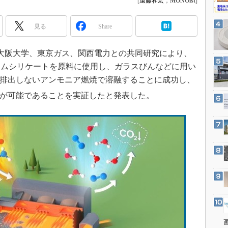
[
遠藤和宏
，
MONOist
]
3Dプリンタ
産業オープンネット展
デジタルツインとCAE
見る
Share
S＆OP
インダストリー4.0
日、大阪大学、東京ガス、関西電力との共同研究により、
ウムシリケートを原料に使用し、ガラスびんなどに用い
イノベーション
排出しないアンモニア燃焼で溶融することに成功し、
製造業ビッグデータ
が可能であることを実証したと発表した。
メイドインジャパン
植物工場
知財マネジメント
海外生産
グローバル設計・開発
制御セキュリティ
新型コロナへの対応