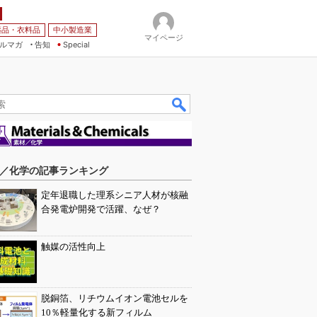
薬品・衣料品
中小製造業
マイページ
ルマガ
告知
Special
／化学の記事ランキング
定年退職した理系シニア人材が核融
合発電炉開発で活躍、なぜ？
触媒の活性向上
脱銅箔、リチウムイオン電池セルを
10％軽量化する新フィルム