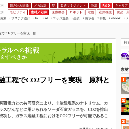
程別：
組み込み開発
メカ設計
製造マネジメント
物流
R＆D
キャリア
FA
業別：
モビリティ
素材／化学
医療機器
ロボット
電機
産業機械
食品・
炭素
サステナ設計
エッジ逆襲
品質
展示会
特集
メ
IoT
AI
ebook
伝承
組み込み開発
CEATEC
読者調査まとめ
編集後記
CO2フリーを実現 原...
JIMTOF
保全
メカ設計
つながるクルマ
組込み/エッジ コンピューティング
ス
 AI
製造マネジメント
5G
展＆IoT/5Gソリューション展
VR／AR
FA
IIFES
モビリティ
フィールドサービス
国際ロボット展
素材／化学
FPGA
素材
ジャパンモビリティショー
組み込み画像技術
融工程でCO2フリーを実現 原料と
TECHNO-FRONTIER
組み込みモデリング
人テク展
Windows Embedded
スマート工場EXPO
関西電力との共同研究により、非炭酸塩系のナトリウム、カ
車載ソフト開発
EdgeTech+
ラスびんなどに用いられるソーダ石灰ガラスを、CO2を排出
ISO26262
成功し、ガラス溶融工程におけるCO2フリーが可能であるこ
日本ものづくりワールド
無償設計ツール
AUTOMOTIVE WORLD