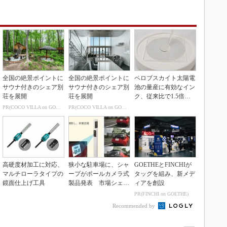
全国の絶景ポイントに
全国の絶景ポイントに
ペロブスカイト太陽電
サウナ付きのシェア別
サウナ付きのシェア別
池の量産に有効なイン
荘を展開
荘を展開
ク、従来比で1.5倍の
性能向上
PR(COCO VILLA on GOETHE)
PR(COCO VILLA on GOETHE)
高硬度材加工に対応、
狭小な駐車場に、シャ
GOETHEとFINCHIが
マルチローラタイプの
ープがポールカメラ式
タッグを組み、新メデ
鏡面仕上げ工具
製品発表 市場シェア
ィアを創設
10％目指す
PR(FINCHI on GOETHE)
Recommended by