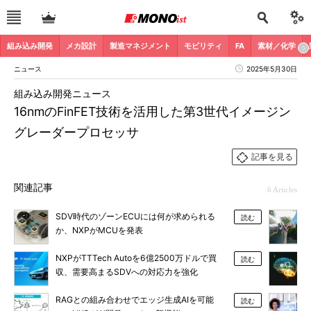
組み込み開発
メカ設計
製造マネジメント
モビリティ
FA
素材／化学
ニュース
2025年5月30日
組み込み開発ニュース
16nmのFinFET技術を活用した第3世代イメージン
グレーダープロセッサ
記事を見る
関連記事
6 Articles
SDV時代のゾーンECUには何が求められる
読む
か、NXPがMCUを発表
NXPがTTTech Autoを6億2500万ドルで買
読む
収、需要高まるSDVへの対応力を強化
RAGとの組み合わせでエッジ生成AIを可能
読む