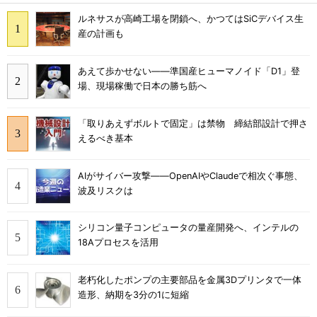
ルネサスが高崎工場を閉鎖へ、かつてはSiCデバイス生
産の計画も
あえて歩かせない――準国産ヒューマノイド「D1」登
場、現場稼働で日本の勝ち筋へ
「取りあえずボルトで固定」は禁物 締結部設計で押さ
えるべき基本
AIがサイバー攻撃――OpenAIやClaudeで相次ぐ事態、
波及リスクは
シリコン量子コンピュータの量産開発へ、インテルの
18Aプロセスを活用
老朽化したポンプの主要部品を金属3Dプリンタで一体
造形、納期を3分の1に短縮