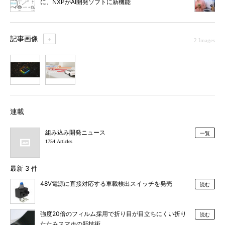
に、NXPがAI開発ソフトに新機能
記事画像
＋
2 Images
1
2
連載
組み込み開発ニュース
一覧
1754 Articles
最新 3 件
48V電源に直接対応する車載検出スイッチを発売
読む
強度20倍のフィルム採用で折り目が目立ちにくい折り
読む
たたみスマホの新技術