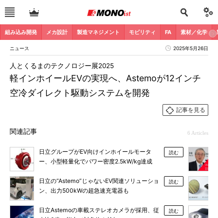
組み込み開発
メカ設計
製造マネジメント
モビリティ
FA
素材／化学
ニュース
2025年5月26日
人とくるまのテクノロジー展2025
軽インホイールEVの実現へ、Astemoが12インチ
空冷ダイレクト駆動システムを開発
記事を見る
関連記事
6 Articles
日立グループがEV向けインホイールモータ
読む
ー、小型軽量化でパワー密度2.5kW/kg達成
日立の“Astemo”じゃないEV関連ソリューショ
読む
ン、出力500kWの超急速充電器も
日立Astemoの車載ステレオカメラが採用、従
読む