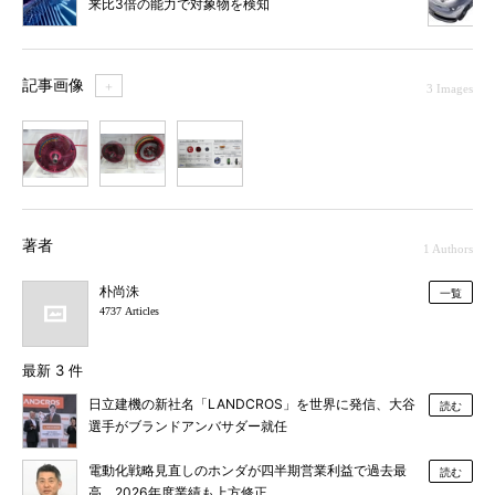
来比3倍の能力で対象物を検知
記事画像
＋
3 Images
1
2
3
著者
1 Authors
朴尚洙
一覧
4737 Articles
最新 3 件
日立建機の新社名「LANDCROS」を世界に発信、大谷
読む
選手がブランドアンバサダー就任
電動化戦略見直しのホンダが四半期営業利益で過去最
読む
高、2026年度業績も上方修正