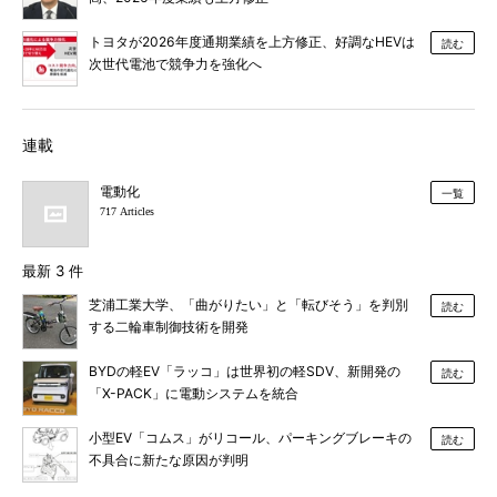
トヨタが2026年度通期業績を上方修正、好調なHEVは
読む
次世代電池で競争力を強化へ
連載
電動化
一覧
717 Articles
最新 3 件
芝浦工業大学、「曲がりたい」と「転びそう」を判別
読む
する二輪車制御技術を開発
BYDの軽EV「ラッコ」は世界初の軽SDV、新開発の
読む
「X-PACK」に電動システムを統合
小型EV「コムス」がリコール、パーキングブレーキの
読む
不具合に新たな原因が判明