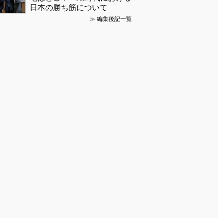
日本の勝ち筋について
≫
編集後記一覧