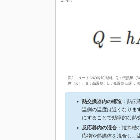
図2 ニュートンの冷却法則。Q：伝熱量［W
度［K］、H：高温側、L：低温側 出所：
熱交換器内の構造
：熱伝
温側の温度は近くなりま
にすることで効率的な熱
反応器内の混合
：撹拌槽
応物や熱媒体を混合し、