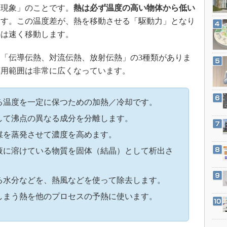
3Dプリンタ
現象」のことです。
熱は必ず温度の高い物体から低い
産業オープンネット展
デジタルツインとCAE
ます。この温度差が、熱を移動させる「駆動力」となり
熱は速く移動します。
S＆OP
インダストリー4.0
「伝導伝熱、対流伝熱、放射伝熱」の3種類がありま
イノベーション
応用範囲は非常に広くなっています。
製造業ビッグデータ
メイドインジャパン
る温度を一定に保つための加熱／冷却です。
植物工場
して沸点の異なる成分を分離します。
知財マネジメント
媒を蒸発させて濃度を高めます。
海外生産
液に溶けている物質を固体（結晶）として析出さ
グローバル設計・開発
制御セキュリティ
る水分などを、熱風などを使って除去します。
新型コロナへの対応
しまう熱を他のプロセスの予熱に使います。