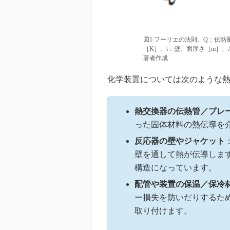
図1 フーリエの法則。Q：伝熱
［K］、t：壁、面厚さ［m］、
著者作成
化学装置については次のような熱
熱交換器の伝熱管／プレ
った固体材料の熱伝導を
反応器の壁やジャケット
壁を通して熱が伝導しま
構造になっています。
配管や装置の保温／保冷
ー損失を防いだりするた
取り付けます。