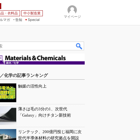
薬品・衣料品
中小製造業
マイページ
ルマガ
告知
Special
／化学の記事ランキング
触媒の活性向上
薄さは毛の3分の1、次世代
「Galaxy」向けチタン新技術
リンテック、200億円投じ福岡に次
世代半導体材料の研究拠点を開設