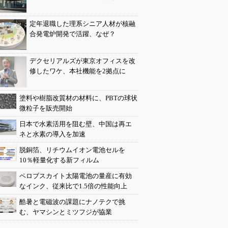
定年退職した理系シニア人材が核融
合発電炉開発で活躍、なぜ？
デクセリアルズが東京オフィスを改
修したワケ、本社機能を2拠点に
塗料や樹脂改質材の材料に、PBTの球状
微粒子を販売開始
日本で水素活用を阻む壁、中国は再エ
ネと水素の導入を加速
脱銅箔、リチウムイオン電池セルを
10％軽量化する新フィルム
ペロブスカイト太陽電池の量産に有効
なインク、従来比で1.5倍の性能向上
酷暑と電磁波の課題にナノテクで挑
む、ヤマシンとミツフジが協業