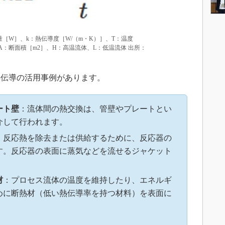
量［W］、k：熱伝導度［W/（m・K）］、T：温度
A：断面積［m2］、H：高温流体、L：低温流体 出所：
伝導の活用事例があります。
ート壁
：流体間の熱交換は、管壁やプレートとい
介して行われます。
：反応熱を除去または供給するために、反応器の
す。反応器の表面に蒸気などを流せるジャケット
材
：プロセス流体の温度を維持したり、エネルギ
めに断熱材（低い熱伝導率を持つ材料）を表面に