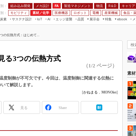
程別：
組み込み開発
メカ設計
製造マネジメント
物流
R＆D
キャリア
FA
業別：
モビリティ
素材／化学
医療機器
ロボット
電機
産業機械
食品・
炭素
サステナ設計
エッジ逆襲
品質
展示会
特集
メ
IoT
AI
ebook
伝承
組み込み開発
CEATEC
読者調査まとめ
編集後記
つの伝熱方式：はじめて...
JIMTOF
保全
メカ設計
つながるクルマ
組込み/エッジ コンピューティング
ス
 AI
製造マネジメント
5G
展＆IoT/5Gソリューション展
VR／AR
FA
見る3つの伝熱方式
IIFES
モビリティ
フィールドサービス
（1/2 ページ）
国際ロボット展
素材／化学
FPGA
素材
ジャパンモビリティショー
温度制御が不可欠です。今回は、温度制御に関連する伝熱に
組み込み画像技術
ついて解説します。
TECHNO-FRONTIER
組み込みモデリング
[
かねまる
，
MONOist
]
人テク展
Windows Embedded
スマート工場EXPO
見る
Share
車載ソフト開発
EdgeTech+
ISO26262
日本ものづくりワールド
無償設計ツール
AUTOMOTIVE WORLD