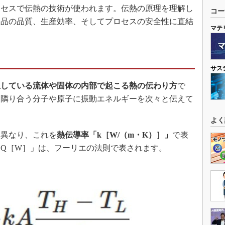
セスで伝熱の技術が使われます。伝熱の原理を理解し
コー
製品の品質、生産効率、そしてプロセスの安全性に直結
マテ
サス
止している流体や固体の内部で起こる熱の伝わり方
で
、隣り合う分子や原子に振動エネルギーを次々と伝えて
よく
異なり、これを
熱伝導率「k［W/（m・K）］」
で表
Q［W］」は、フーリエの法則で表されます。