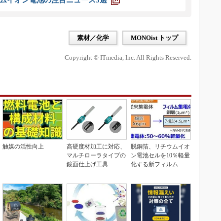
ムイオン電池の注目ニュース3選
素材／化学
MONOist トップ
Copyright © ITmedia, Inc. All Rights Reserved.
触媒の活性向上
高硬度材加工に対応、
脱銅箔、リチウムイオ
マルチローラタイプの
ン電池セルを10％軽量
鏡面仕上げ工具
化する新フィルム