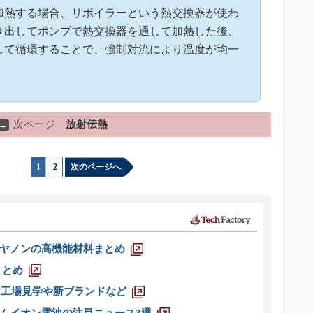
加熱する場合、リボイラーという熱交換器が使わ
き出してポンプで熱交換器を通して加熱した後、
して循環することで、強制対流により温度が均一
次ページ
放射伝熱
→
1
|
2
次のページへ
ヤノンの高機能材料まとめ
まとめ
選 工場見学や新ブランドなど