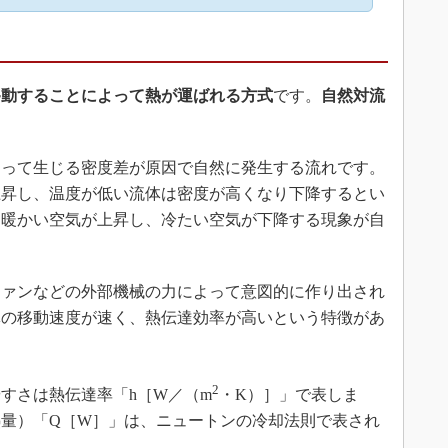
移動することによって熱が運ばれる方式
です。
自然対流
って生じる密度差が原因で自然に発生する流れです。
上昇し、温度が低い流体は密度が高くなり下降するとい
、暖かい空気が上昇し、冷たい空気が下降する現象が自
ァンなどの外部機械の力によって意図的に作り出され
体の移動速度が速く、熱伝達効率が高いという特徴があ
2
すさは熱伝達率「h［W／（m
・K）］」で表しま
量）「Q［W］」は、ニュートンの冷却法則で表され