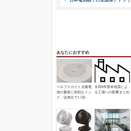
日本電気硝子の全固体ナトリウ
あなたにおすすめ
ペロブスカイト太陽電
令和8年熊本地震によ
池の量産に有効なイン
る工場への影響まとめ
ク、従来比で1.5倍の
性能向上