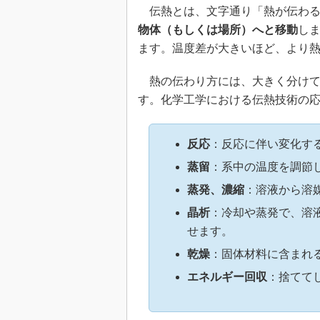
伝熱とは、文字通り「熱が伝わる
物体（もしくは場所）へと移動
し
ます。温度差が大きいほど、より
熱の伝わり方には、大きく分けて
す。化学工学における伝熱技術の
反応
：反応に伴い変化す
蒸留
：系中の温度を調節
蒸発、濃縮
：溶液から溶
晶析
：冷却や蒸発で、溶
せます。
乾燥
：固体材料に含まれ
エネルギー回収
：捨てて