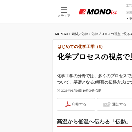
工
産
メディア
脱
つながる技術
AI×技術
MONOist
>
素材／化学
>
化学プロセスの視点で見る3
つながる工場
AI×設備
つながるサービ
Physical
はじめての化学工学（6）
化学プロセスの視点で
化学工学の分野では、多くのプロセスで
ついて、基礎となる3種類の伝熱方式に
2025年05月09日 10時00分 公開
印刷する
通知する
高温から低温へ伝わる「伝熱」