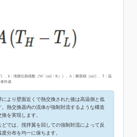
］、h：境膜伝熱係数［W/（m2・K）］、A：断面積［m2］、T：温
著者作成
導により壁面近くで熱交換された後は高温側と低
す。熱交換器内の流体が強制対流するような構造
交換を実現します。
などでは、撹拌翼を回しての強制対流によって反
温度分布を均一に保ちます。