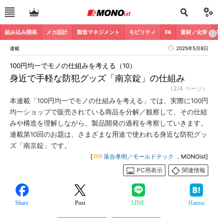
組み込み開発
メカ設計
製造マネジメント
モビリティ
FA
素材／化学
連載
2025年5月8日
100円均一でモノの仕組みを考える（10）
身近で手軽な防犯グッズ「南京錠」の仕組み
（2/4 ページ）
本連載「100円均一でモノの仕組みを考える」では、実際に100円
均一ショップで販売されている商品を分解／観察して、その仕組
みや構造を理解しながら、製品開発の過程を考察していきます。
連載第10回のお題は、さまざまな用途で使われる身近な防犯グッ
ズ「南京錠」です。
[
落合孝明／モールドテック
，MONOist]
PC用表示
関連情報
Share
Post
LINE
Hatena