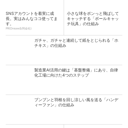
SNSアカウントを着実に成
小さな球をポンっと飛ばして
長。実はみんなココ使ってま
キャッチする「ボールキャッ
す。
チ玩具」の仕組み
PR(Dreaw合同会社)
ガチャ、ガチャと連続して紙をとじられる「ホ
チキス」の仕組み
製造業AI活用の鍵は「基盤整備」にあり、自律
化工場に向けた4つのステップ
ブンブンと羽根を回し涼しい風を送る「ハンデ
ィーファン」の仕組み