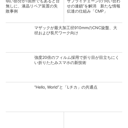
弱い部分が1箇所でもあると台
サプライチェーンの“問い合わ
無しに、液晶リペア装置の失
せの連鎖”を解消 新たな情報
敗事例
伝達の仕組み「CMP」
マザックが最大加工径910mmのCNC旋盤、大
径および長尺ワーク向け
強度20倍のフィルム採用で折り目が目立ちにく
い折りたたみスマホの新技術
“Hello, World”と「Lチカ」の共通点