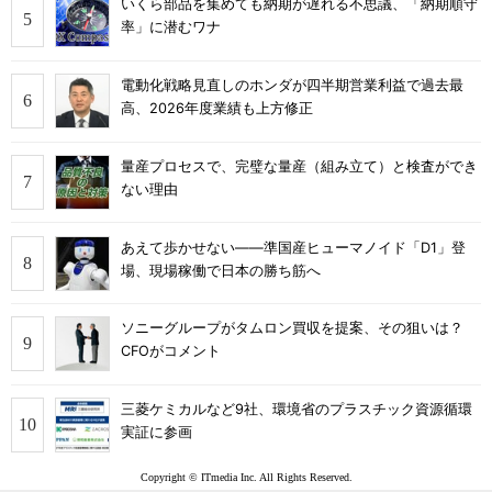
いくら部品を集めても納期が遅れる不思議、「納期順守
率」に潜むワナ
電動化戦略見直しのホンダが四半期営業利益で過去最
高、2026年度業績も上方修正
量産プロセスで、完璧な量産（組み立て）と検査ができ
ない理由
あえて歩かせない――準国産ヒューマノイド「D1」登
場、現場稼働で日本の勝ち筋へ
ソニーグループがタムロン買収を提案、その狙いは？
CFOがコメント
三菱ケミカルなど9社、環境省のプラスチック資源循環
実証に参画
Copyright © ITmedia Inc. All Rights Reserved.