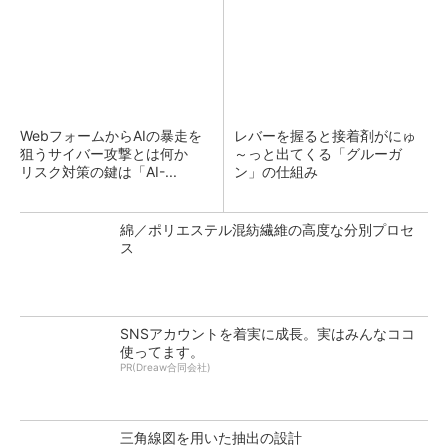
WebフォームからAIの暴走を
レバーを握ると接着剤がにゅ
狙うサイバー攻撃とは何か
～っと出てくる「グルーガ
リスク対策の鍵は「AI-...
ン」の仕組み
綿／ポリエステル混紡繊維の高度な分別プロセ
ス
SNSアカウントを着実に成長。実はみんなココ
使ってます。
PR(Dreaw合同会社)
三角線図を用いた抽出の設計