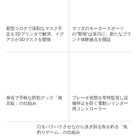
新型コロナで深刻なマスク不
マツダのモータースポーツ
足を3Dプリンタで解消、イグ
の“聖地”は深川に、新たなブラ
アスが3Dマスクを開発
ンド体験拠点を開設
身近で手軽な防犯グッズ「南
ブレーキ状態を常時監視し設
京錠」の仕組み
備停止を防ぐ電動シリンダー
用コントローラー
口をパクパクさせながら泳ぎ回る魚を釣る「魚
釣りゲーム」の仕組み