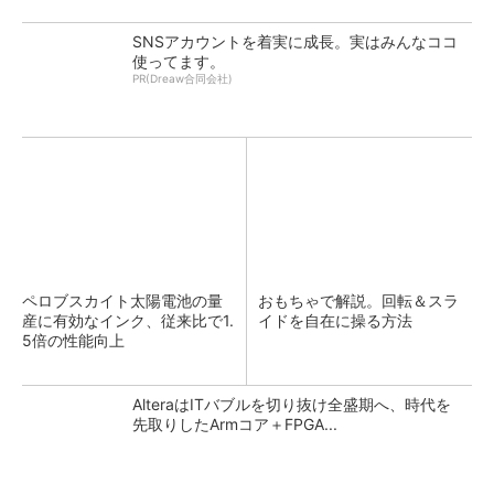
SNSアカウントを着実に成長。実はみんなココ
使ってます。
PR(Dreaw合同会社)
ペロブスカイト太陽電池の量
おもちゃで解説。回転＆スラ
産に有効なインク、従来比で1.
イドを自在に操る方法
5倍の性能向上
AlteraはITバブルを切り抜け全盛期へ、時代を
先取りしたArmコア＋FPGA...