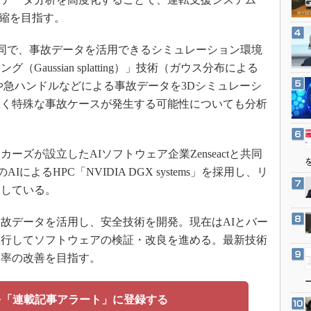
3Dプリンタ
産業オープンネット展
短縮を目指す。
デジタルツインとCAE
S＆OP
tと共同で、事故データを活用できるシミュレーション環境
aussian splatting）」技術（ガウス分布による
インダストリー4.0
や急ハンドルなどによる事故データを3Dシミュレーシ
イノベーション
なく特殊な事故ケースが発生する可能性についても分析
製造業ビッグデータ
メイドインジャパン
ズが設立したAIソフトウェア企業Zenseactと共同
植物工場
によるHPC「NVIDIA DGX systems」を採用し、リ
知財マネジメント
にしている。
海外生産
グローバル設計・開発
事故データを活用し、安全技術を開発。現在はAIとバー
並行してソフトウェアの検証・改良を進める。最新技術
制御セキュリティ
効率の改善を目指す。
新型コロナへの対応
を「連載記事アラート」に登録する