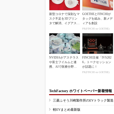
新型コロナで深刻なマ
GOETHEとFINCHIが
スク不足を3Dプリン
タッグを組み、新メデ
タで解消、イグアスが
ィアを創設
3Dマスクを開発
PR(FINCHI on GOETHE)
NVIDIAがアステラス
FINCHI主催「IVS202
や富士フイルムと連
6」トークセッション
携、AIで医療分野支
が話題に！
援へ
PR(FINCHI on GOETHE)
TechFactory ホワイトペーパー新着情報
三菱ふそう川崎製作所のEVトラック製
軽EVまとめ最新版