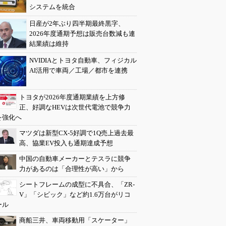
システムを統合
日産が2年ぶり四半期最終黒字、
2026年度通期予想は販売台数減も連
結業績は維持
NVIDIAとトヨタ自動車、フィジカル
AI活用で車両／工場／都市を連携
トヨタが2026年度通期業績を上方修
正、好調なHEVは次世代電池で競争力
を強化へ
マツダは新型CX-5好調で1Q売上過去最
高、協業EV投入も通期達成予想
中国の自動車メーカーとテスラに競争
力があるのは「合理性が高い」から
シートフレームの成型に不具合、「ZR-
V」「シビック」など約1.6万台がリコ
ール
商船三井、車両移動用「スケーター」