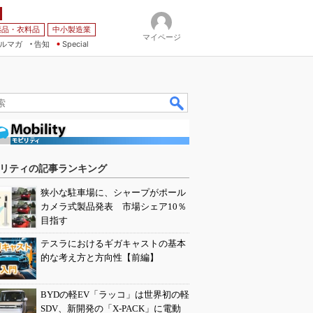
薬品・衣料品
中小製造業
マイページ
ルマガ
告知
Special
リティの記事ランキング
狭小な駐車場に、シャープがポール
カメラ式製品発表 市場シェア10％
目指す
テスラにおけるギガキャストの基本
的な考え方と方向性【前編】
BYDの軽EV「ラッコ」は世界初の軽
SDV、新開発の「X-PACK」に電動