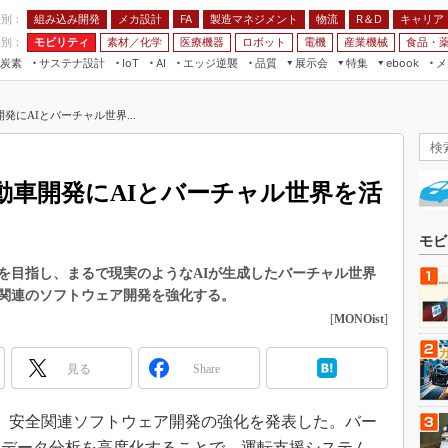
程別：
組み込み開発
メカ設計
製造マネジメント
物流
R＆D
キャリア
FA
業別：
モビリティ
素材／化学
医療機器
ロボット
電機
産業機械
食品・
炭素
サステナ設計
エッジ逆襲
品質
展示会
特集
メ
IoT
AI
ebook
伝承
組み込み開発
CEATEC
読者調査まとめ
編集後記
にAIとバーチャル世界...
JIMTOF
保全
メカ設計
つながるクルマ
組込み/エッジ コンピューティング
ス
 AI
製造マネジメント
5G
展＆IoT/5Gソリューション展
VR／AR
FA
動車開発にAIとバーチャル世界を活
IIFES
モビリティ
フィールドサービス
国際ロボット展
素材／化学
FPGA
モビ
ジャパンモビリティショー
組み込み画像技術
を目指し、まるで現実のようなAIが生成したバーチャル世界
TECHNO-FRONTIER
関連のソフトウェア開発を強化する。
組み込みモデリング
人テク展
[
MONOist
]
Windows Embedded
スマート工場EXPO
車載ソフト開発
見る
Share
EdgeTech+
ISO26262
日本ものづくりワールド
9日、安全関連ソフトウェア開発の強化を発表した。バー
無償設計ツール
AUTOMOTIVE WORLD
故データ分析を高度化することで、運転支援システム