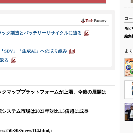
コー
モビ
ラック製造とバッテリーリサイクルに迫る
編集
よく
「SDV」「生成AI」への取り組み
返る
ックマッププラットフォームが上場、今後の展開は
転システム市場は2023年対比1.5倍超に成長
les/2503/03/news114.html,i