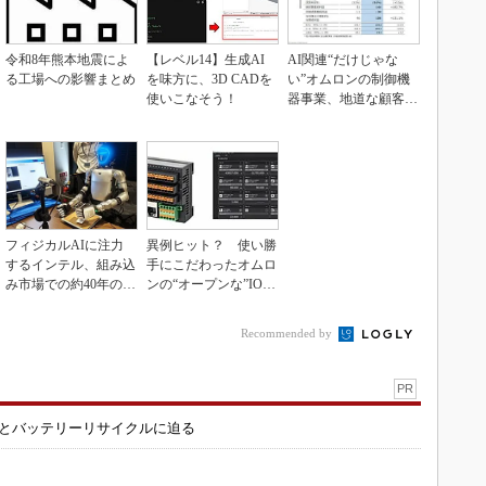
令和8年熊本地震によ
【レベル14】生成AI
AI関連“だけじゃな
る工場への影響まとめ
を味方に、3D CADを
い”オムロンの制御機
使いこなそう！
器事業、地道な顧客基
盤強化が結実
フィジカルAIに注力
異例ヒット？ 使い勝
するインテル、組み込
手にこだわったオムロ
み市場での約40年の実
ンの“オープンな”IO-L
績を生かせるか
inkマスター
Recommended by
PR
造とバッテリーリサイクルに迫る