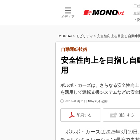
工
産
メディア
脱
つながる技術
AI×技術
MONOist
>
モビリティ
>
安全性向上を目指し自動車開発
つながる工場
AI×設備
つながるサービ
Physical
自動運転技術
安全性向上を目指し自
用
ボルボ・カーズは、さらなる安全性向上
を活用して運転支援システムなどの安全
2025年03月31日 10時30分 公開
印刷する
通知する
ボルボ・カーズは2025年3月1
チャルシミュレーション環境で事