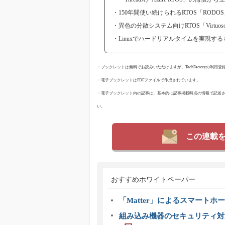
・150年間使い続けられるRTOS「ROD
・異色の分散システム向けRTOS「Virtuo
・Linuxでハードリアルタイムを実現するも
・ブックレットは無料でお読みいただけますが、TechFactoryの利
・電子ブックレットはPDFファイルで作成されています。
・電子ブックレット内の記事は、基本的に記事掲載時点の情報で記述
い。
この連載
おすすめホワイトペーパー
「Matter」によるスマートホー
組み込み機器のセキュリティ対