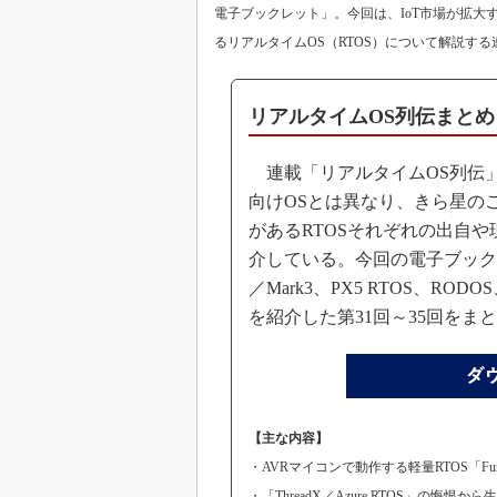
電子ブックレット」。今回は、IoT市場が拡
るリアルタイムOS（RTOS）について解説する
リアルタイムOS列伝まとめ（
連載「リアルタイムOS列伝」
向けOSとは異なり、きら星の
があるRTOSそれぞれの出自
介している。今回の電子ブックレ
／Mark3、PX5 RTOS、RODOS、V
を紹介した第31回～35回をま
【主な内容】
・AVRマイコンで動作する軽量RTOS「Fun
・「ThreadX／Azure RTOS」の悔恨