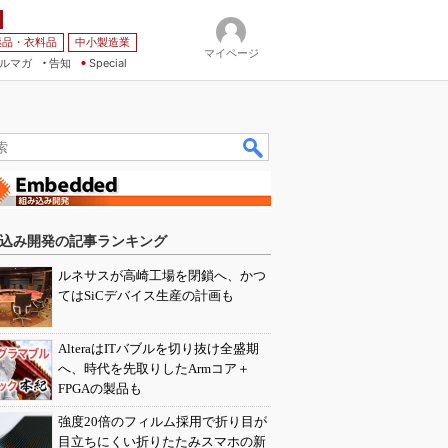
薬品・衣料品
中小製造業
マイページ
ルマガ
告知
Special
込み開発の記事ランキング
ルネサスが高崎工場を閉鎖へ、かつ
てはSiCデバイス生産の計画も
AlteraはITバブルを切り抜け全盛期
へ、時代を先取りしたArmコア＋
FPGAの製品も
強度20倍のフィルム採用で折り目が
目立ちにくい折りたたみスマホの新