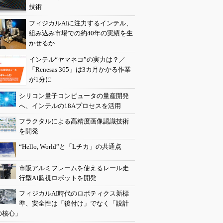
技術
フィジカルAIに注力するインテル、
組み込み市場での約40年の実績を生
かせるか
インテル“ヤマネコ”の実力は？／
「Renesas 365」は3カ月かかる作業
が1分に
シリコン量子コンピュータの量産開発
へ、インテルの18Aプロセスを活用
フラクタルによる高精度画像認識技術
を開発
“Hello, World”と「Lチカ」の共通点
市販アルミフレームを使えるレール走
行型AI監視ロボットを開発
フィジカルAI時代のロボティクス新標
準、安全性は「後付け」でなく「設計
の核心」