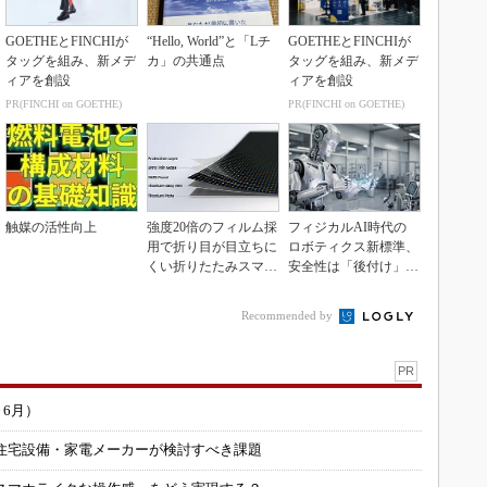
GOETHEとFINCHIが
“Hello, World”と「Lチ
GOETHEとFINCHIが
タッグを組み、新メデ
カ」の共通点
タッグを組み、新メデ
ィアを創設
ィアを創設
PR(FINCHI on GOETHE)
PR(FINCHI on GOETHE)
触媒の活性向上
強度20倍のフィルム採
フィジカルAI時代の
用で折り目が目立ちに
ロボティクス新標準、
くい折りたたみスマホ
安全性は「後付け」で
の新技術
なく「設計の核心」
Recommended by
PR
～6月）
住宅設備・家電メーカーが検討すべき課題