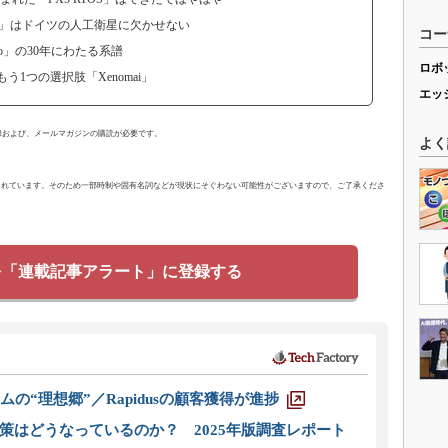
OS」はドイツの人工衛星に欠かせない
コー
so」の30年にわたる系譜
ロボ
う1つの選択肢「Xenomai」
エッ
用登録および、メールマガジンの購読が必要です。
よく
されています。そのため一部時制や固有名詞などが現状にそぐわない可能性がございますので、ご了承くださ
を「連載記事アラート」に登録する
ムの“理想郷”／Rapidusの顧客獲得が進捗
策はどうなっているのか？ 2025年版調査レポート