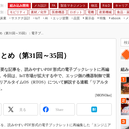
程別：
組み込み開発
メカ設計
製造マネジメント
物流
R＆D
キャリア
FA
業別：
モビリティ
素材／化学
医療機器
ロボット
電機
産業機械
食品・
炭素
サステナ設計
エッジ逆襲
品質
展示会
特集
メ
IoT
AI
ebook
伝承
組み込み開発
CEATEC
読者調査まとめ
編集後記
（第31回～35回）：電子ブ...
JIMTOF
保全
メカ設計
つながるクルマ
組込み/エッジ コンピューティング
ス
 AI
製造マネジメント
5G
展＆IoT/5Gソリューション展
VR／AR
FA
とめ（第31回～35回）
IIFES
モビリティ
フィールドサービス
国際ロボット展
素材／化学
FPGA
に掲載した主要な記事を、読みやすいPDF形式の電子ブックレットに再編
組み
ジャパンモビリティショー
。今回は、IoT市場が拡大する中で、エッジ側の機器制御で重
組み込み画像技術
TECHNO-FRONTIER
リアルタイムOS（RTOS）について解説する連載「リアルタ
組み込みモデリング
た。
人テク展
[
MONOist
]
Windows Embedded
スマート工場EXPO
車載ソフト開発
EdgeTech+
見る
Share
ISO26262
日本ものづくりワールド
無償設計ツール
した主要な記事を、読みやすいPDF形式の電子ブックレットに再編集した「エンジニア
AUTOMOTIVE WORLD