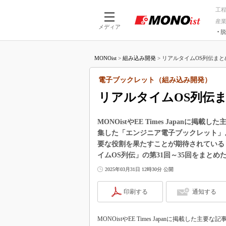
工
産
メディア
脱
つながる技術
AI×技術
MONOist
>
組み込み開発
>
リアルタイムOS列伝まとめ
つながる工場
AI×設備
つながるサービ
Physical
電子ブックレット（組み込み開発）
リアルタイムOS列伝ま
MONOistやEE Times Japan
集した「エンジニア電子ブックレット」
要な役割を果たすことが期待されている
イムOS列伝」の第31回～35回をまとめ
2025年03月31日 12時30分 公開
印刷する
通知する
MONOistやEE Times Japanに掲載