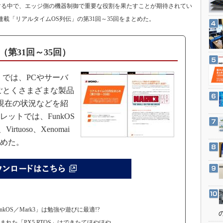
3Dプリンタ
大する中で、エッジ側の機器制御で重要な役割を果たすことが期待されてい
産業オープンネット展
デジタルツインとCAE
連載「リアルタイムOS列伝」の第31回～35回をまとめた。
S＆OP
インダストリー4.0
第31回～35回）
イノベーション
では、PCやサーバ
製造業ビッグデータ
ごとくさまざまな製品
メイドインジャパン
や現在の状況などを紹
植物工場
ットでは、FunkOS
知財マネジメント
irtuoso、Xenomai
とめた。
海外生産
グローバル設計・開発
制御セキュリティ
新型コロナへの対応
kOS／Mark3」は勉強や遊びに最適!?
から生まれた「PX5 RTOS」はできたてほやほや