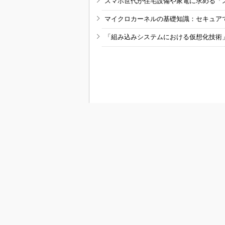
スマホ世代が住宅設備や家電に求める「
マイクロカーネルの基礎知識：セキュア
「組み込みシステムにおける仮想化技術
RSSフィード
M
MONOist
組み込み開発