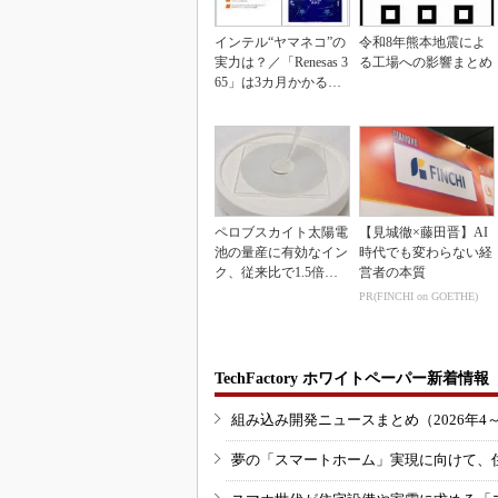
インテル“ヤマネコ”の
令和8年熊本地震によ
実力は？／「Renesas 3
る工場への影響まとめ
65」は3カ月かかる作
業が1...
ペロブスカイト太陽電
【見城徹×藤田晋】AI
池の量産に有効なイン
時代でも変わらない経
ク、従来比で1.5倍の
営者の本質
性能向上
PR(FINCHI on GOETHE)
TechFactory ホワイトペーパー新着情報
組み込み開発ニュースまとめ（2026年4
夢の「スマートホーム」実現に向けて、