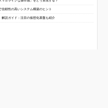
スマホライクな操作感」をどう実現する？
で信頼性の高いシステム構築のヒント
」解説ガイド：注目の仮想化基盤も紹介
ONOistについて
会員メニュー
メディアガイド
新規読者登録（電子版登録）
Media Guide (English)
登録内容変更