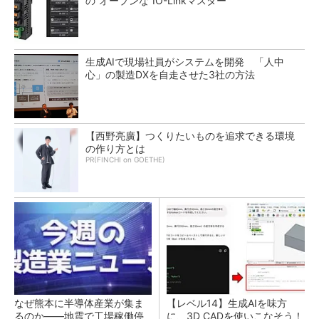
の“オープンな”IO-Linkマスター
生成AIで現場社員がシステムを開発 「人中
心」の製造DXを自走させた3社の方法
【西野亮廣】つくりたいものを追求できる環境
の作り方とは
PR(FINCHI on GOETHE)
なぜ熊本に半導体産業が集ま
【レベル14】生成AIを味方
るのか――地震で工場稼働停
に、3D CADを使いこなそう！