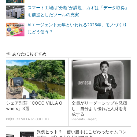
スマート工場は“分断”が課題、カギは「データ取得」
を前提としたツールの充実
AIエージェント元年といわれる2025年、モノづくり
にどう使う？
あなたにおすすめ
シェア別荘「COCO VILLA O
全員がリーダーシップを発揮
wners」3選
し、自分より優れた人財を育
成する
PR(COCO VILLA on GOETHE)
PR(dentsu Japan)
異例ヒット？ 使い勝手にこだわったオムロン