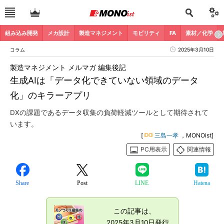
組み込み開発
メカ設計
製造マネジメント
モビリティ
FA
素材／化学
コラム
2025年3月10日
製造マネジメント メルマガ 編集後記
生成AIは「データ化できていない領域のデータ
化」のキラーアプリ
DXの課題であるデータ収集の負荷軽減ツールとして期待されて
います。
[
三島一孝
，MONOist]
PC用表示
関連情報
Share
Post
LINE
Hatena
この記事は、
2025年3月10日発行