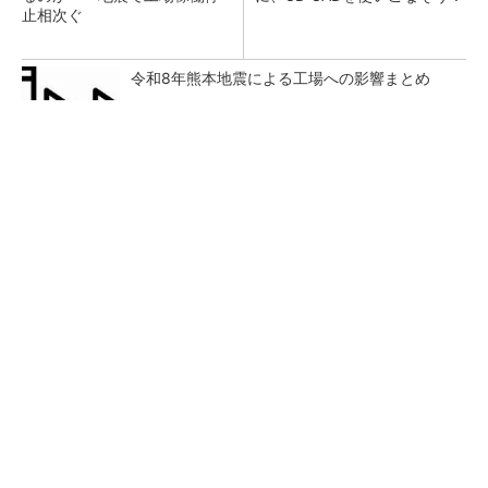
止相次ぐ
令和8年熊本地震による工場への影響まとめ
全員がリーダーシップを発揮し、自分より優れ
た人財を育成する
PR(dentsu Japan)
現場の作業効率やミスを改善 XRグラス「MiR
ZA」が可能にするピッキングDXの...