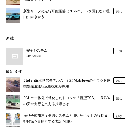
新型リーフの走行可能距離は702km、EVを買わない理
読む
由に向き合う
連載
安全システム
一覧
119 Articles
最新 3 件
Stellantis次世代モデルの一部にMobileyeのクラウド連
読む
携型先進運転支援技術が採用
ECUの一体化で進化したトヨタの「新型TSS」 RAV4
読む
の安全走行を支える技術とは
振り子式加速度低減システムを用いたペットの移動負
読む
担軽減を目的とする実証を開始