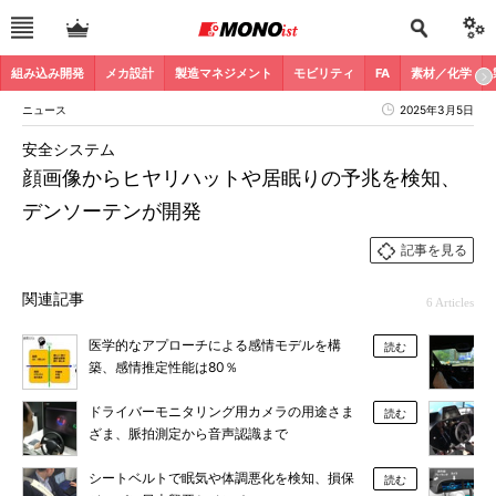
組み込み開発
メカ設計
製造マネジメント
モビリティ
FA
素材／化学
ニュース
2025年3月5日
安全システム
顔画像からヒヤリハットや居眠りの予兆を検知、
デンソーテンが開発
記事を見る
関連記事
6 Articles
医学的なアプローチによる感情モデルを構
読む
築、感情推定性能は80％
ドライバーモニタリング用カメラの用途さま
読む
ざま、脈拍測定から音声認識まで
シートベルトで眠気や体調悪化を検知、損保
読む