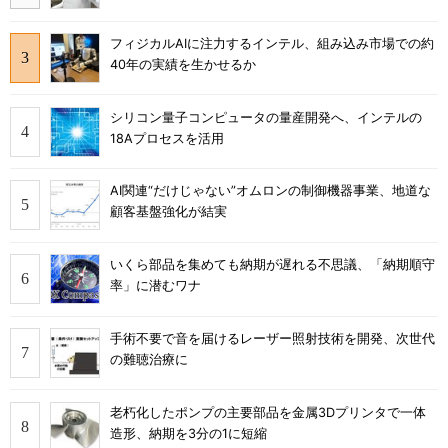
フィジカルAIに注力するインテル、組み込み市場での約
40年の実績を生かせるか
シリコン量子コンピュータの量産開発へ、インテルの
18Aプロセスを活用
AI関連“だけじゃない”オムロンの制御機器事業、地道な
顧客基盤強化が結実
いくら部品を集めても納期が遅れる不思議、「納期順守
率」に潜むワナ
手術不要で音を届けるレーザー照射技術を開発、次世代
の難聴治療に
老朽化したポンプの主要部品を金属3Dプリンタで一体
造形、納期を3分の1に短縮