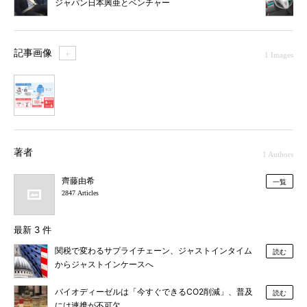
ジャパン日本興亜とベンチャー
記事画像
＋
1 Images
1
著者
1 Authors
齊藤由希
一覧
2847 Articles
最新 3 件
関税で変わるサプライチェーン、ジャストインタイム
読む
からジャストインケースへ
バイオディーゼルは「今すぐできるCO2削減」、普及
読む
には連携が不可欠