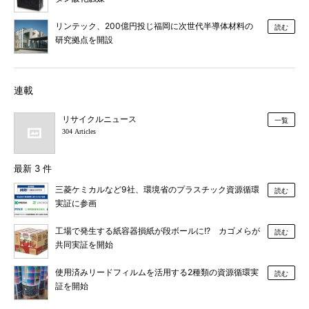
リンテック、200億円投じ福岡に次世代半導体材料の
読む
研究拠点を開設
連載
リサイクルニュース
一覧
304 Articles
最新 3 件
三菱ケミカルなど9社、環境省のプラスチック資源循環
読む
実証に参画
工場で発生する紙容器損紙が段ボールに!? カゴメらが
読む
共同実証を開始
使用済みリードフィルムを活用する2種類の資源循環実
読む
証を開始