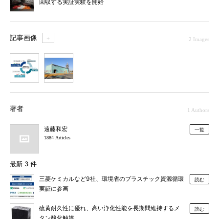
回収する実証実験を開始
記事画像
＋
2 Images
1
2
著者
1 Authors
遠藤和宏
一覧
1884 Articles
最新 3 件
三菱ケミカルなど9社、環境省のプラスチック資源循環
読む
実証に参画
硫黄耐久性に優れ、高い浄化性能を長期間維持するメ
読む
タン酸化触媒