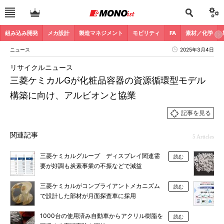
組み込み開発
メカ設計
製造マネジメント
モビリティ
FA
素材／化学
ニュース
2025年3月4日
リサイクルニュース
三菱ケミカルGが化粧品容器の資源循環型モデル
構築に向け、アルビオンと協業
記事を見る
関連記事
5 Articles
三菱ケミカルグループ ディスプレイ関連需
読む
要が好調も炭素事業の不振などで減益
三菱ケミカルがコンプライアントメカニズム
読む
で設計した部材が月面探査車に採用
1000台の使用済み自動車からアクリル樹脂を
読む