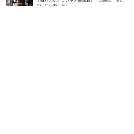
ちはどう働くか』
PR(FINCHI on GOETHE)
【レベル14】生成AIを味方に、3D CADを使い
こなそう！
「取りあえずボルトで固定」は禁物 締結部設
計で押さえるべき基本
SNSアカウントを着実に成
狭小な駐車場に、シャープが