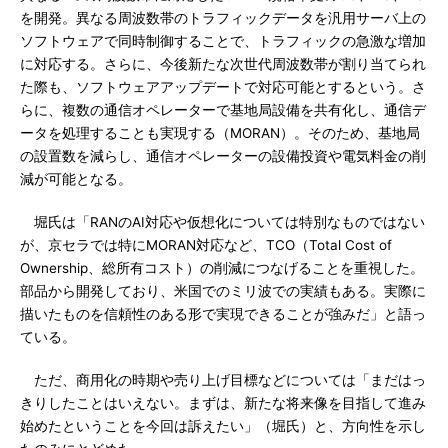
を開発。異なる周波数帯のトラフィックデータを汎用サーバ上の
ソフトウェアで同時制御することで、トラフィックの急激な増加
に対応する。さらに、今後新たな次世代周波数帯が割り当てられ
た際も、ソフトウェアアップデートで対応可能とするという。さ
らに、複数の通信オペレーターで基地局設備を共有化し、通信デ
ータを処理することも実現する（MORAN）。そのため、基地局
の設置数を減らし、通信オペレーターの設備投資や電気料金の削
減が可能となる。
堀氏は「RANのAI対応や仮想化については特別なものではない
が、京セラでは特にMORAN対応など、TCO（Total Cost of
Ownership、総所有コスト）の削減につなげることを重視した。
部品から開発しており、米国でのミリ波での実績もある。実際に
描いたものを信頼性のある形で実現できることが強みだ」と語っ
ている。
ただ、商用化の時期や売り上げ目標などについては「まだはっ
きりしたことはいえない。まずは、新たな将来像を目指して進み
始めたということを今回は訴えたい」（堀氏）と、方向性を示し