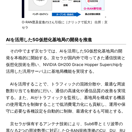
O-RAN普及促進のけん引役に［クリックで拡大］ 出所：京
セラ
AIを活用した5G仮想化基地局の開発を推進
その中でまず京セラでは、AIを活用した5G仮想化基地局の開
発を本格的に開始する。京セラが国内外で培ってきた通信技術と
仮想化技術を用い、NVIDIA GH200 Grace Hopper Superchipを
活用した汎用サーバ上に基地局機能を実現する。
AIを活用することで、トラフィックの混雑分散や、最適な周波
数割り当てを動的に行い、通信の高速化や通信品質の改善を実現
する。また、AIがトラフィックを監視し、基地局を構成する機器
の使用電力を制御することで低消費電力化にも貢献し、運用や保
守に必要な各種設定を自動的に制御、最適化するも可能とする。
京セラが保有するアンテナ技術により、Sub6帯とミリ波帯の
異なる2つの周波数帯に対応したO-RAN規格準拠のCU、DU、RU