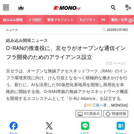
組み込み開発
メカ設計
製造マネジメント
モビリティ
FA
素材／化学
ニュース
2025年2月19日
組み込み開発ニュース
O-RANの推進役に、京セラがオープンな通信イン
フラ開発のためのアライアンス設立
（1/2 ページ）
京セラは、オープンな無線アクセスネットワーク（RAN）のイン
フラ環境実現に向け、けん引役となるべく積極的な働きかけを行
う。新たに、AIを活用した5G仮想化基地局を開発し商用化を本
格的に開始する他、O-RAN準拠の無線アクセスネットワーク機器
を開発するエコシステムとして「O-RU Alliance」を設立する。
[
三島一孝
，MONOist]
PC用表示
関連情報
Share
Post
LINE
Hatena