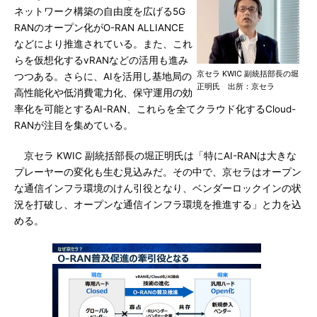
ネットワーク構築の自由度を広げる5G
RANのオープン化がO-RAN ALLIANCE
などにより推進されている。また、これ
らを仮想化するvRANなどの活用も進み
京セラ KWIC 副統括部長の堀
つつある。さらに、AIを活用し基地局の
正明氏 出所：京セラ
高性能化や低消費電力化、保守運用の効
率化を可能とするAI-RAN、これらを全てクラウド化するCloud-
RANが注目を集めている。
京セラ KWIC 副統括部長の堀正明氏は「特にAI-RANは大きな
プレーヤーの変化も生む見込みだ。その中で、京セラはオープン
な通信インフラ環境のけん引役となり、ベンダーロックインの状
況を打破し、オープンな通信インフラ環境を推進する」と力を込
める。