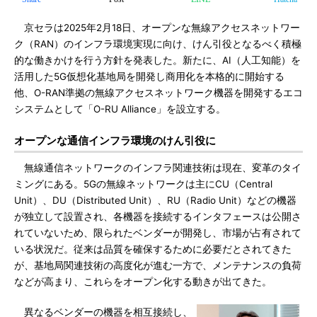
京セラは2025年2月18日、オープンな無線アクセスネットワー
ク（RAN）のインフラ環境実現に向け、けん引役となるべく積極
的な働きかけを行う方針を発表した。新たに、AI（人工知能）を
活用した5G仮想化基地局を開発し商用化を本格的に開始する
他、O-RAN準拠の無線アクセスネットワーク機器を開発するエコ
システムとして「O-RU Alliance」を設立する。
オープンな通信インフラ環境のけん引役に
無線通信ネットワークのインフラ関連技術は現在、変革のタイ
ミングにある。5Gの無線ネットワークは主にCU（Central
Unit）、DU（Distributed Unit）、RU（Radio Unit）などの機器
が独立して設置され、各機器を接続するインタフェースは公開さ
れていないため、限られたベンダーが開発し、市場が占有されて
いる状況だ。従来は品質を確保するために必要だとされてきた
が、基地局関連技術の高度化が進む一方で、メンテナンスの負荷
などが高まり、これらをオープン化する動きが出てきた。
異なるベンダーの機器を相互接続し、