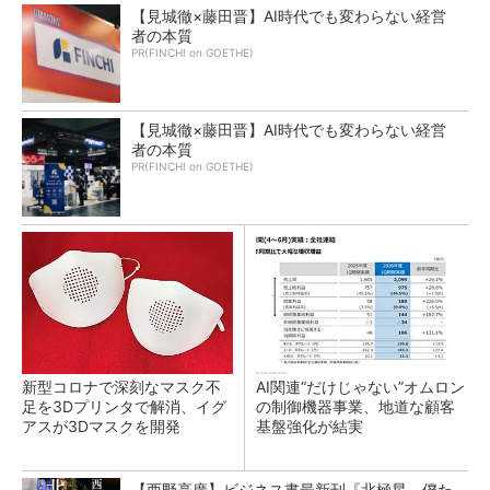
【見城徹×藤田晋】AI時代でも変わらない経営
者の本質
PR(FINCHI on GOETHE)
【見城徹×藤田晋】AI時代でも変わらない経営
者の本質
PR(FINCHI on GOETHE)
新型コロナで深刻なマスク不
AI関連“だけじゃない”オムロン
足を3Dプリンタで解消、イグ
の制御機器事業、地道な顧客
アスが3Dマスクを開発
基盤強化が結実
【西野亮廣】ビジネス書最新刊『北極星 僕た