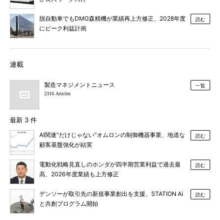
脱自動車でもDMG森精機が業績再上方修正、2028年度
読む
にピーク利益計画
連載
製造マネジメントニュース
一覧
2316 Articles
最新 3 件
AI関連“だけじゃない”オムロンの制御機器事業、地道な
読む
顧客基盤強化が結実
電動化戦略見直しのホンダが四半期営業利益で過去最
読む
高、2026年度業績も上方修正
デンソーが取引先の新規事業創出を支援、STATION Ai
読む
と共創プログラム開始