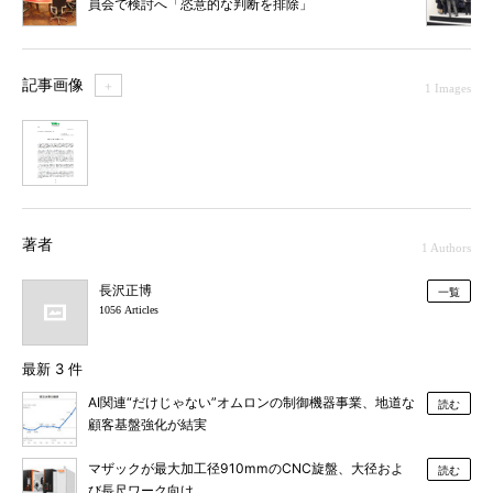
員会で検討へ「恣意的な判断を排除」
記事画像
＋
1 Images
1
著者
1 Authors
長沢正博
一覧
1056 Articles
最新 3 件
AI関連“だけじゃない”オムロンの制御機器事業、地道な
読む
顧客基盤強化が結実
マザックが最大加工径910mmのCNC旋盤、大径およ
読む
び長尺ワーク向け