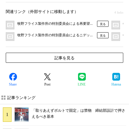
関連リンク（外部サイトに移動します）
4 links
牧野フライス製作所の特別委員会による再要望書へのニデックによる回答（
牧
見る
牧野フライス製作所の特別委員会によるニデックへの再要望書（2025年
牧
見る
記事を見る
Share
Post
LINE
Hatena
記事ランキング
「取りあえずボルトで固定」は禁物 締結部設計で押さ
えるべき基本