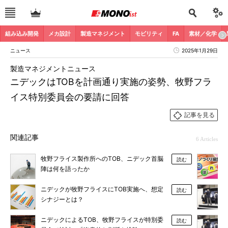
組み込み開発
メカ設計
製造マネジメント
モビリティ
FA
素材／化学
ニュース
2025年1月29日
製造マネジメントニュース
ニデックはTOBを計画通り実施の姿勢、牧野フラ
イス特別委員会の要請に回答
記事を見る
関連記事
6 Articles
牧野フライス製作所へのTOB、ニデック首脳
読む
陣は何を語ったか
ニデックが牧野フライスにTOB実施へ、想定
読む
シナジーとは？
ニデックによるTOB、牧野フライスが特別委
読む