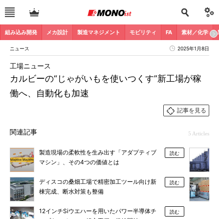
組み込み開発
メカ設計
製造マネジメント
モビリティ
FA
素材／化学
ニュース
2025年1月8日
工場ニュース
カルビーの“じゃがいもを使いつくす”新工場が稼
働へ、自動化も加速
記事を見る
関連記事
5 Articles
製造現場の柔軟性を生み出す「アダプティブ
読む
マシン」、その4つの価値とは
ディスコの桑畑工場で精密加工ツール向け新
読む
棟完成、断水対策も整備
12インチSiウエハーを用いたパワー半導体チ
読む