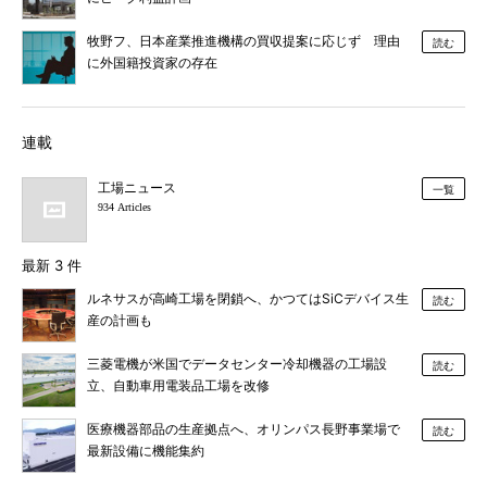
牧野フ、日本産業推進機構の買収提案に応じず 理由
読む
に外国籍投資家の存在
連載
工場ニュース
一覧
934 Articles
最新 3 件
ルネサスが高崎工場を閉鎖へ、かつてはSiCデバイス生
読む
産の計画も
三菱電機が米国でデータセンター冷却機器の工場設
読む
立、自動車用電装品工場を改修
医療機器部品の生産拠点へ、オリンパス長野事業場で
読む
最新設備に機能集約