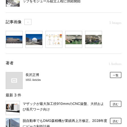
ップをモジュール組立工程に供給開始
記事画像
＋
5 Images
1
2
3
4
5
著者
1 Authors
長沢正博
一覧
1055 Articles
最新 3 件
マザックが最大加工径910mmのCNC旋盤、大径およ
読む
び長尺ワーク向け
脱自動車でもDMG森精機が業績再上方修正、2028年度
読む
にピーク利益計画