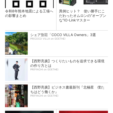
令和8年熊本地震による工場へ
異例ヒット？ 使い勝手にこ
の影響まとめ
だわったオムロンの“オープン
な”IO-Linkマスター
シェア別荘「COCO VILLA Owners」3選
PR(COCO VILLA on GOETHE)
【西野亮廣】つくりたいものを追求できる環境
の作り方とは
PR(FINCHI on GOETHE)
【西野亮廣】ビジネス書最新刊『北極星 僕た
ちはどう働くか』
PR(FINCHI on GOETHE)