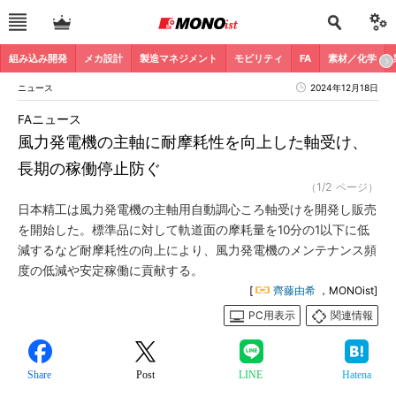
組み込み開発
メカ設計
製造マネジメント
モビリティ
FA
素材／化学
ニュース
2024年12月18日
FAニュース
風力発電機の主軸に耐摩耗性を向上した軸受け、
長期の稼働停止防ぐ
（1/2 ページ）
日本精工は風力発電機の主軸用自動調心ころ軸受けを開発し販売
を開始した。標準品に対して軌道面の摩耗量を10分の1以下に低
減するなど耐摩耗性の向上により、風力発電機のメンテナンス頻
度の低減や安定稼働に貢献する。
[
齊藤由希
，MONOist]
PC用表示
関連情報
Share
Post
LINE
Hatena