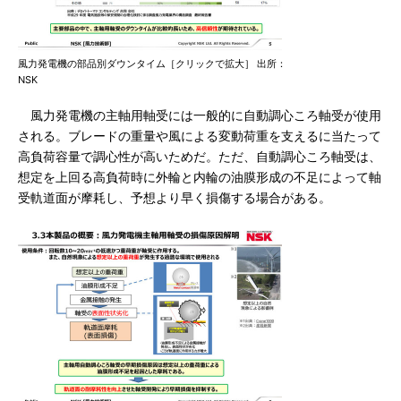
風力発電機の部品別ダウンタイム［クリックで拡大］ 出所：
NSK
風力発電機の主軸用軸受には一般的に自動調心ころ軸受が使用
される。ブレードの重量や風による変動荷重を支えるに当たって
高負荷容量で調心性が高いためだ。ただ、自動調心ころ軸受は、
想定を上回る高負荷時に外輪と内輪の油膜形成の不足によって軸
受軌道面が摩耗し、予想より早く損傷する場合がある。