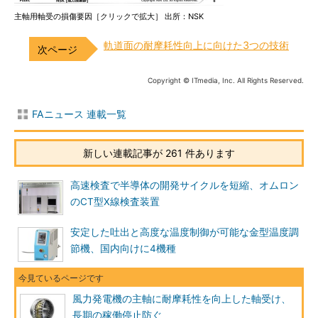
主軸用軸受の損傷要因［クリックで拡大］ 出所：NSK
軌道面の耐摩耗性向上に向けた3つの技術
Copyright © ITmedia, Inc. All Rights Reserved.
FAニュース 連載一覧
新しい連載記事が 261 件あります
高速検査で半導体の開発サイクルを短縮、オムロン
のCT型X線検査装置
安定した吐出と高度な温度制御が可能な金型温度調
節機、国内向けに4機種
風力発電機の主軸に耐摩耗性を向上した軸受け、
長期の稼働停止防ぐ