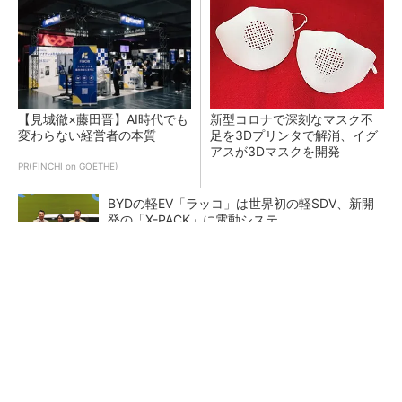
【見城徹×藤田晋】AI時代でも
新型コロナで深刻なマスク不
変わらない経営者の本質
足を3Dプリンタで解消、イグ
アスが3Dマスクを開発
PR(FINCHI on GOETHE)
BYDの軽EV「ラッコ」は世界初の軽SDV、新開
発の「X-PACK」に電動システ...
ペロブスカイト太陽電池の量産に有効なイン
ク、従来比で1.5倍の性能向上
【レベル14】生成AIを味方に、3D CADを使い