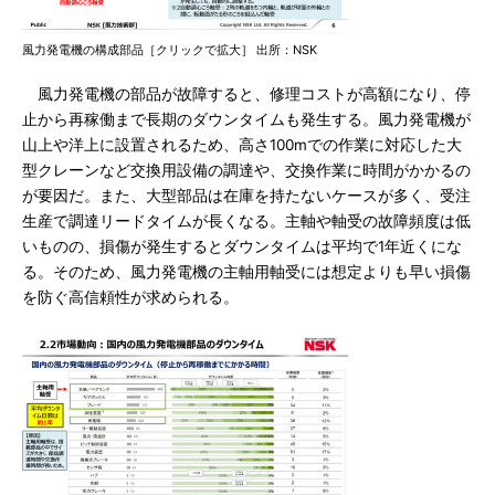
風力発電機の構成部品［クリックで拡大］ 出所：NSK
風力発電機の部品が故障すると、修理コストが高額になり、停
止から再稼働まで長期のダウンタイムも発生する。風力発電機が
山上や洋上に設置されるため、高さ100mでの作業に対応した大
型クレーンなど交換用設備の調達や、交換作業に時間がかかるの
が要因だ。また、大型部品は在庫を持たないケースが多く、受注
生産で調達リードタイムが長くなる。主軸や軸受の故障頻度は低
いものの、損傷が発生するとダウンタイムは平均で1年近くにな
る。そのため、風力発電機の主軸用軸受には想定よりも早い損傷
を防ぐ高信頼性が求められる。