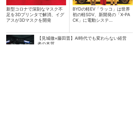
新型コロナで深刻なマスク不
BYDの軽EV「ラッコ」は世界
足を3Dプリンタで解消、イグ
初の軽SDV、新開発の「X-PA
アスが3Dマスクを開発
CK」に電動システ...
【見城徹×藤田晋】AI時代でも変わらない経営
者の本質
PR(FINCHI on GOETHE)
ペロブスカイト太陽電池の量産に有効なイン
ク、従来比で1.5倍の性能向上
【レベル14】生成AIを味方に、3D CADを使い
こなそう！