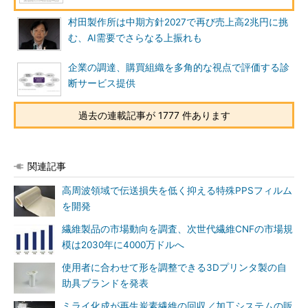
村田製作所は中期方針2027で再び売上高2兆円に挑
む、AI需要でさらなる上振れも
企業の調達、購買組織を多角的な視点で評価する診
断サービス提供
過去の連載記事が 1777 件あります
関連記事
高周波領域で伝送損失を低く抑える特殊PPSフィルム
を開発
繊維製品の市場動向を調査、次世代繊維CNFの市場規
模は2030年に4000万ドルへ
使用者に合わせて形を調整できる3Dプリンタ製の自
助具ブランドを発表
ミライ化成が再生炭素繊維の回収／加工システムの販