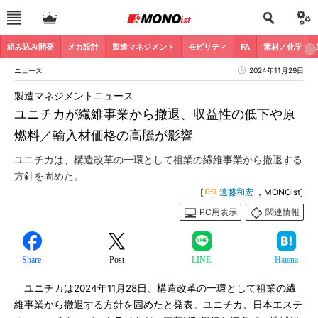
組み込み開発
メカ設計
製造マネジメント
モビリティ
FA
素材／化学
ニュース
2024年11月29日
製造マネジメントニュース
ユニチカが繊維事業から撤退、収益性の低下や原
燃料／輸入材価格の高騰が影響
ユニチカは、構造改革の一環として祖業の繊維事業から撤退する
方針を固めた。
[
遠藤和宏
，MONOist]
PC用表示
関連情報
Share
Post
LINE
Hatena
ユニチカは2024年11月28日、構造改革の一環として祖業の繊
維事業から撤退する方針を固めたと発表。ユニチカ、日本エステ