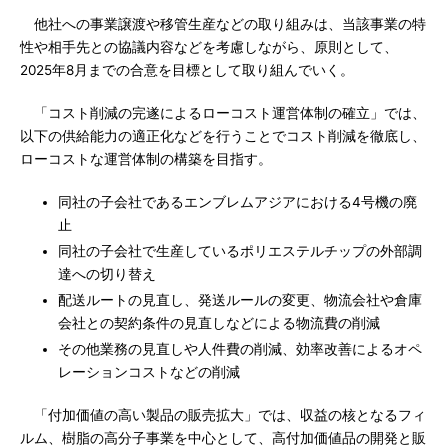
他社への事業譲渡や移管生産などの取り組みは、当該事業の特
性や相手先との協議内容などを考慮しながら、原則として、
2025年8月までの合意を目標として取り組んでいく。
「コスト削減の完遂によるローコスト運営体制の確立」では、
以下の供給能力の適正化などを行うことでコスト削減を徹底し、
ローコストな運営体制の構築を目指す。
同社の子会社であるエンブレムアジアにおける4号機の廃
止
同社の子会社で生産しているポリエステルチップの外部調
達への切り替え
配送ルートの見直し、発送ルールの変更、物流会社や倉庫
会社との契約条件の見直しなどによる物流費の削減
その他業務の見直しや人件費の削減、効率改善によるオペ
レーションコストなどの削減
「付加価値の高い製品の販売拡大」では、収益の核となるフィ
ルム、樹脂の高分子事業を中心として、高付加価値品の開発と販