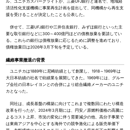
ル、ユニチカスパークライトが、三菱UFJ銀行と連名で、地域経
済活性化支援機構に事業再生計画を提出して、同機構から再生支
援を受けることが決定したことも公表した。
併せて、三菱UFJ銀行や三井住友銀行、みずほ銀行といった主
要な取引銀行などに300～400億円ほどの債務放棄を要請してい
る。これらの銀行は債権放棄に応じるために調整を進めており、
債権放棄日は2026年3月下旬を予定している。
繊維事業撤退の背景
ユニチカは1889年に尼崎紡績として創業し、1918～1969年は
大日本紡績の社名で紡績業を展開してきた。1969年には、グルー
プ会社の日本レイヨンとの合併により総合繊維メーカーのユニチ
カとなった。
同社は、成長基盤の構築に向けてこれまで複数回にわたり構造
改革を行ったが、2024年3月期には、円安／原燃料価格の高騰に
よるコスト上昇、市況の変化に伴う需要減少の他、高分子事業で
は東南アジアを中心とする海外での競争激化による販売単価下