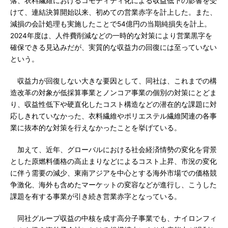
落、衣料繊維におけるコモディティ化による収益低下の影響を受
けて、連結決算開始以来、初めての営業赤字を計上した。また、
減損の会計処理も実施したことで54億円の当期純損失を計上。
2024年度は、人件費削減などの一時的な対策により営業黒字を
確保できる見込みだが、実質的な収益力の回復には至っていない
という。
収益力が回復しない大きな要因として、同社は、これまでの構
造改革の対象が低採算事業とノンコア事業の個別の対策にとどま
り、収益性低下や硬直化したコスト構造などの潜在的な課題に対
応しきれていなかった、衣料繊維やポリエステル繊維関連の各事
業に抜本的な対策を行えなかったことを挙げている。
加えて、近年、グローバルにおける社会経済情勢の変化を背景
とした原燃料価格の高止まりなどによるコスト上昇、市況の変化
に伴う需要の減少、東南アジアを中心とする海外市場での価格競
争激化、海外も含めたマーケットの変容などが進行し、こうした
課題を有する事業が引き続き営業赤字となっている。
同社グループ収益の中核を成す高分子事業でも、ナイロンフィ