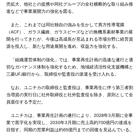
売拡大、他社との提携や同社グループの全社横断的な取り組み推
進などで事業展開力の強化を図る。
また、これまでは同社独自の強みを生かして異方性導電膜
（ACF）、ガラス繊維、ガラスビーズなどの無機系素材事業の展
開を行ってきたが、今後は高成長が見込まれる市場分野に経営資
源を投入し、新たな用途展開を進め、収益力を強化する。
「組織運営体制の強化」では、事業再生計画の迅速な遂行と適
切なガバナンス体制を強化するため、地域経済活性化支援機構と
三菱UFJ銀行から、取締役や監査役の派遣を受け入れる。
なお、ユニチカの取締役と監査役は、事業再生に伴う第三者割
当増資の実行日に社外取締役と社外監査役を除き、原則として全
員退任する予定だ。
ユニチカは、事業再生計画の遂行により、2028年3月期に全事
業で黒字化を実現し、2030年3月期に売上高約700億円の達成を
目指す。同期の営業利益は約65億円までの回復を見込んでいる。