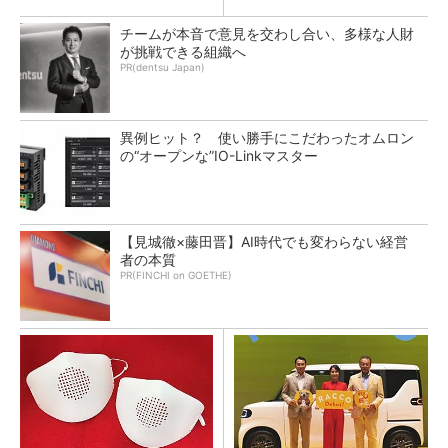
チームが本音で意見を交わし合い、多様な人財
が挑戦できる組織へ
PR(dentsu Japan)
異例ヒット？ 使い勝手にこだわったオムロン
の“オープンな”IO-Linkマスター
【見城徹×藤田晋】AI時代でも変わらない経営
者の本質
PR(FINCHI on GOETHE)