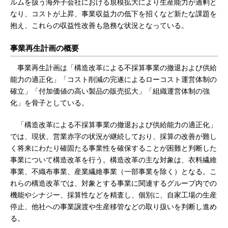
ルムを扱う海外子会社における規模拡大により生産能力が過剰と
なり、コストが上昇、事業収益力の低下を招くなど新たな課題を
抱え、これらの収益性改善も急務な状況となっている。
事業再生計画の概要
事業再生計画は「構造改革による不採算事業の撤退および供給
能力の適正化」「コスト削減の完遂によるローコスト運営体制の
確立」「付加価値の高い製品の販売拡大」「組織運営体制の強
化」を骨子としている。
「構造改革による不採算事業の撤退および供給能力の適正化」
では、現状、営業赤字の状況が継続しており、採算の改善が難し
く将来にわたり確固たる事業性を確保することが困難と判断した
事業について構造改革を行う。構造改革の主な対象は、衣料繊維
事業、不織布事業、産業繊維事業（一部事業を除く）となる。こ
れらの構造改革では、対象とする事業に関連するグループ内での
機能やシナジー、採算性などを精査し、個別に、自家工場の生産
停止、他社への事業譲渡や生産移管などの取り扱いを判断し進め
る。