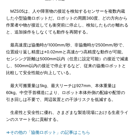
MZS05は、人や障害物の接近を検知するセンサーを複数内蔵
した小型協働ロボットだ。ロボットの周囲360度、どの方向から
作業者や物が接近しても衝突前に停止し、検知したものが離れる
と、追加操作をしなくても動作を再開する。
最高速度は協働時が1000mm/秒、非協働時が2500mm/秒で、
位置繰り返し精度は±0.02mmと高速かつ高精度な動作が可能。
センシング距離は5000mm以内（任意に設定可能）の接近で減速
し、500mm以内の接近で停止するなど、従来の協働ロボットと
比較して安全性能が向上している。
最大可搬重量は5kg、最大リーチは927mm、本体重量は
60kg。中空手首構造により、ロボット本体外側の配線や配管の
引き回しは不要で、周辺装置との干渉リスクを低減する。
生産性と安全性に優れ、さまざまな製造現場における生産ライ
ンのスマート化に貢献する。
⇒その他の「協働ロボット」の記事はこちら