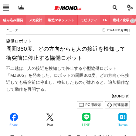
組み込み開発
メカ設計
製造マネジメント
モビリティ
FA
素材／化学
ニュース
2024年11月18日
協働ロボット
周囲360度、どの方向からも人の接近を検知して
衝突前に停止する協働ロボット
不二越は、人の接近を検知して停止する小型協働ロボット
「MZS05」を発表した。ロボットの周囲360度、どの方向から接
近しても衝突前に停止し、検知したものが離れると、追加操作な
しで動作を再開する。
[MONOist]
PC用表示
関連情報
Share
Post
LINE
Hatena