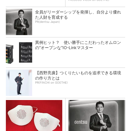
全員がリーダーシップを発揮し、自分より優れ
た人財を育成する
PR(dentsu Japan)
異例ヒット？ 使い勝手にこだわったオムロン
の“オープンな”IO-Linkマスター
【西野亮廣】つくりたいものを追求できる環境
の作り方とは
PR(FINCHI on GOETHE)