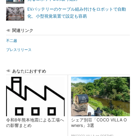
EVバッテリーのケーブル組み付けをロボットで自動
化、小型視覚装置で設定も容易
関連リンク
不二越
プレスリリース
あなたにおすすめ
令和8年熊本地震による工場へ
シェア別荘「COCO VILLA O
の影響まとめ
wners」3選
PR(COCO VILLA on GOETHE)