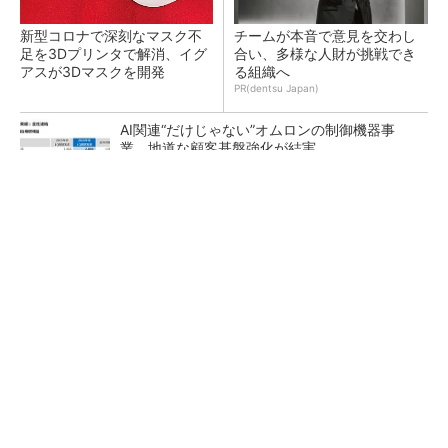
新型コロナで深刻なマスク不
チームが本音で意見を交わし
足を3Dプリンタで解消、イグ
合い、多様な人財が挑戦でき
アスが3Dマスクを開発
る組織へ
PR(dentsu Japan)
AI関連“だけじゃない”オムロンの制御機器事
業、地道な顧客基盤強化が結実
【レベル14】生成AIを味方に、3D CADを使い
こなそう！
「取りあえずボルトで固定」は禁物 締結部設
計で押さえるべき基本