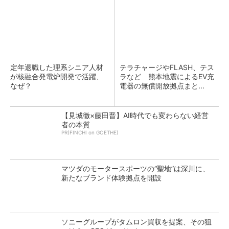
定年退職した理系シニア人材
テラチャージやFLASH、テス
が核融合発電炉開発で活躍、
ラなど 熊本地震によるEV充
なぜ？
電器の無償開放拠点まと...
【見城徹×藤田晋】AI時代でも変わらない経営
者の本質
PR(FINCHI on GOETHE)
マツダのモータースポーツの“聖地”は深川に、
新たなブランド体験拠点を開設
ソニーグループがタムロン買収を提案、その狙