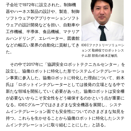
子会社で1972年に設立された。制御機
器やハーネス製品の設計や、製造、制御
ソフトウェアやアプリケーションソフト
ウェアの設計開発などを担い、自動車や
工作機械、半導体、食品機械、マテリア
ルハンドリング、エレベーター、図書館
などの幅広い業界の自動化に貢献してき
IDECファクトリーソリューシ
ョンズ 取締役でロボットシス
た。
テム部 部長の鈴木正敏氏
その中で2017年に「協調安全ロボットテクニカルセンター」を
設立し、協働ロボットに特化した形でシステムインテグレーショ
ン事業に参入した。協働ロボットに特化した理由について、鈴木
氏は「ロボットインテグレーターとしては後発の立場となる中で
新たな領域を開拓していく必要があった。協働ロボットは安全柵
が必要ないからこそ安全性をどう確保するのかという点が重要に
なる。IDECグループではさまざまな安全機器を展開し、システ
ムインテグレーション面でも安全性についてのさまざまな知見を
持つ。これらを生かせることから協働ロボットに特化したシステ
ムインテグレーションに取り組むことにした」と語る。