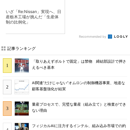
いざ「Re:Nissan」実現へ、日
産栃木工場が挑んだ「生産体
制の比例化」
Recommended by
記事ランキング
「取りあえずボルトで固定」は禁物 締結部設計で押さ
えるべき基本
AI関連“だけじゃない”オムロンの制御機器事業、地道な
顧客基盤強化が結実
量産プロセスで、完璧な量産（組み立て）と検査ができ
ない理由
フィジカルAIに注力するインテル、組み込み市場での約