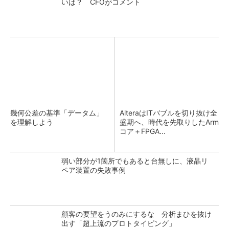
いは？ CFOがコメント
幾何公差の基準「データム」
AlteraはITバブルを切り抜け全
を理解しよう
盛期へ、時代を先取りしたArm
コア＋FPGA...
弱い部分が1箇所でもあると台無しに、液晶リ
ペア装置の失敗事例
顧客の要望をうのみにするな 分析まひを抜け
出す「超上流のプロトタイピング」