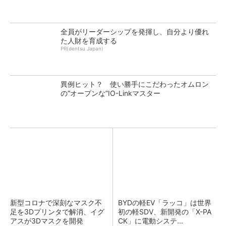
全員がリーダーシップを発揮し、自分より優れ
た人財を育成する
PR(dentsu Japan)
異例ヒット？ 使い勝手にこだわったオムロン
の“オープンな”IO-Linkマスター
新型コロナで深刻なマスク不
BYDの軽EV「ラッコ」は世界
足を3Dプリンタで解消、イグ
初の軽SDV、新開発の「X-PA
アスが3Dマスクを開発
CK」に電動システ...