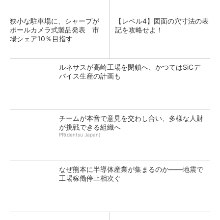
狭小な駐車場に、シャープが
【レベル4】図面の穴寸法の表
ポールカメラ式製品発表 市
記を攻略せよ！
場シェア10％目指す
ルネサスが高崎工場を閉鎖へ、かつてはSiCデ
バイス生産の計画も
チームが本音で意見を交わし合い、多様な人財
が挑戦できる組織へ
PR(dentsu Japan)
なぜ熊本に半導体産業が集まるのか――地震で
工場稼働停止相次ぐ