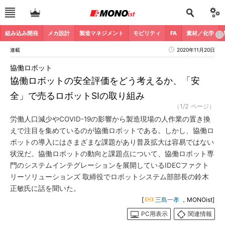
組み込み開発
メカ設計
製造マネジメント
モビリティ
FA
素材／化学
連載
2020年11月20日
協働ロボット
協働ロボットの安全評価をどう考えるか、「安
全」で売るロボットSIの取り組み
（1/2 ページ）
労働人口減少やCOVID-19の影響から製造現場の人作業の置き換
えで注目を集めているのが協働ロボットである。しかし、協働ロ
ボットの導入にはさまざまな課題があり普及拡大は容易ではない
状況だ。協働ロボットの動向と課題点について、協働ロボット専
門のシステムインテグレーションを展開しているIDECファクト
リーソリューションズ 取締役でロボットシステム部部長の鈴木
正敏氏に話を聞いた。
[
三島一孝
，MONOist]
PC用表示
関連情報