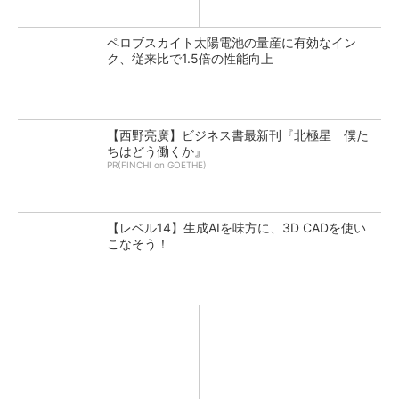
ペロブスカイト太陽電池の量産に有効なイン
ク、従来比で1.5倍の性能向上
【西野亮廣】ビジネス書最新刊『北極星 僕た
ちはどう働くか』
PR(FINCHI on GOETHE)
【レベル14】生成AIを味方に、3D CADを使い
こなそう！