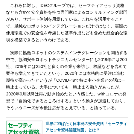
これらに対し、IDECグループでは、セーフティアセッサ資格
なども含めて安全資格を持つ専門家によるコンサルティング部門
があり、サポート体制を用意している。これらを活用すること
で、単純なロボットのインテグレーションだけではなく、実際の
使用環境での安全性を考慮した基準作成なども含めた総合的な環
境を構築できるというわけである。
実際に協働ロボットのシステムインテグレーションを開始する
中で、協調安全ロボットテクニカルセンターにも2018年には200
社、2019年には250社と多くの企業が来訪し、検証などを含めて
案件も増えてきていたという。2020年には本格的に受注に進む
期待が高かったというが「COVID-19で特に中小企業との話は一
時止まっている。大手についても一時止まる動きがあったが、
2020年9月以降は再び動き始めたという感じだ。withコロナの発
想で『自動化できるところはする』という動きが加速しており、
そういうニーズが今後は広がると見ている」と語っている。
世界に羽ばたく日本発の安全資格「セーフティ
アセッサ資格認証制度」とは？