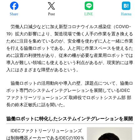
Share
Post
LINE
Hatena
労働人口減少などに加え新型コロナウイルス感染症（COVID-
19）拡大の影響により、製造現場で働く人手の作業を置き換える
ために注目を集めているのが、安全柵を使わずに人と一緒に作業
を行える協働ロボットである。人と同じ作業スペースを使えるた
めに設置の利便性があり、従来の柵が必要な産業用ロボットでは
導入が難しい領域にも使えるという利点があるが、現実的には導
入にはさまざまな障壁があるという。
協働ロボットの活用動向や導入の壁、課題点について、協働ロ
ボット専門のシステムインテグレーションを展開しているIDEC
ファクトリーソリューションズ 取締役でロボットシステム部 部
長の鈴木正敏氏に話を聞いた。
協働ロボットに特化したシステムインテグレーションを展開
IDECファクトリーソリューションズ
は制御機器メーカーであるIDECの100％