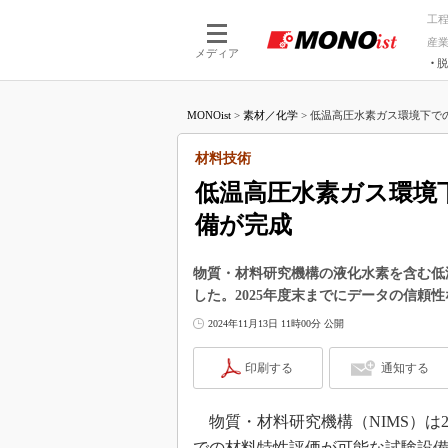
工
産
メディア
脱
つながる技術
AI×技術
MONOist
>
素材／化学
>
低温高圧水素ガス環境下での
つながる工場
AI×設備
つながるサービ
Physical
材料技術
低温高圧水素ガス環境
備が完成
物質・材料研究機構の液化水素を含む低
した。2025年度末までにデータの信頼
2024年11月13日 11時00分 公開
印刷する
通知する
物質・材料研究機構（NIMS）は2
での材料特性評価が可能な試験設備