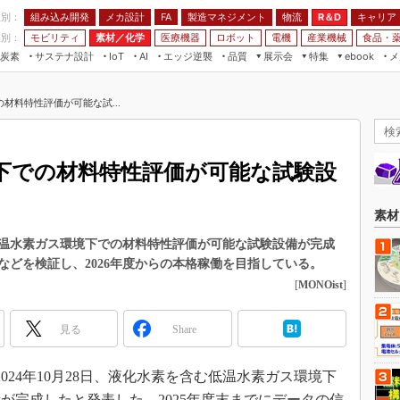
程別：
組み込み開発
メカ設計
製造マネジメント
物流
R＆D
キャリア
FA
業別：
モビリティ
素材／化学
医療機器
ロボット
電機
産業機械
食品・
炭素
サステナ設計
エッジ逆襲
品質
展示会
特集
メ
IoT
AI
ebook
伝承
組み込み開発
CEATEC
読者調査まとめ
編集後記
材料特性評価が可能な試...
JIMTOF
保全
メカ設計
つながるクルマ
組込み/エッジ コンピューティング
ス
 AI
製造マネジメント
5G
展＆IoT/5Gソリューション展
VR／AR
FA
下での材料特性評価が可能な試験設
IIFES
モビリティ
フィールドサービス
国際ロボット展
素材／化学
FPGA
素材
ジャパンモビリティショー
組み込み画像技術
温水素ガス環境下での材料特性評価が可能な試験設備が完成
TECHNO-FRONTIER
性などを検証し、2026年度からの本格稼働を目指している。
組み込みモデリング
人テク展
[
MONOist
]
Windows Embedded
スマート工場EXPO
車載ソフト開発
見る
Share
EdgeTech+
ISO26262
日本ものづくりワールド
024年10月28日、液化水素を含む低温水素ガス環境下
無償設計ツール
AUTOMOTIVE WORLD
が完成したと発表した。2025年度末までにデータの信