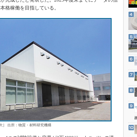
3Dプリンタ
産業オープンネット展
の本格稼働を目指している。
デジタルツインとCAE
S＆OP
インダストリー4.0
イノベーション
製造業ビッグデータ
メイドインジャパン
植物工場
知財マネジメント
海外生産
グローバル設計・開発
制御セキュリティ
新型コロナへの対応
大］ 出所：物質・材料研究機構