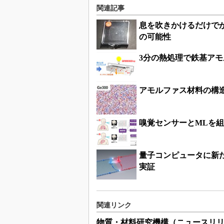
関連記事
息を吹きかけるだけでが
の可能性
3分の熱処理で鉄基ア
アモルファス材料の構
嗅覚センサーとMLを
量子コンピュータに新
実証
関連リンク
物質・材料研究機構（ニュースリ