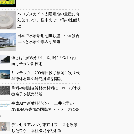
ペロブスカイト太陽電池の量産に有
効なインク、従来比で1.5倍の性能向
上
日本で水素活用を阻む壁、中国は再
エネと水素の導入を加速
薄さは毛の3分の1、次世代「Galaxy」
向けチタン新技術
リンテック、200億円投じ福岡に次世代
半導体材料の研究拠点を開設
塗料や樹脂改質材の材料に、PBTの球状
微粒子を販売開始
生成AIで新材料開発へ、三井化学が
NVIDIAら参加の国際ネットワークに参
画
デクセリアルズが東京オフィスを改修
したワケ、本社機能を2拠点に