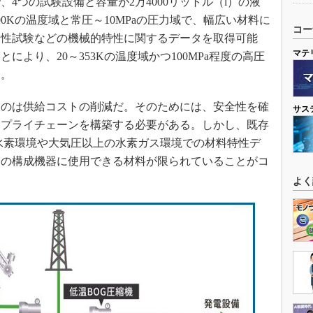
つの試験設備と容量が2万4000リットル（l）の液
00Kの温度域と常圧～10MPaの圧力域で、幅広い材料に
コー
靭性試験などの機械的特性に関するデータを取得可能
マテ
より、20～353Kの温度域かつ100MPa程度の高圧
る。
のは供給コストの削減だ。そのためには、安全性を確
サス
サプライチェーンを構築する必要がある。しかし、既存
温水素環境や大気圧以上の水素ガス環境での材料特性デ
ラの構成機器に使用できる材料が限られていることがコ
よく