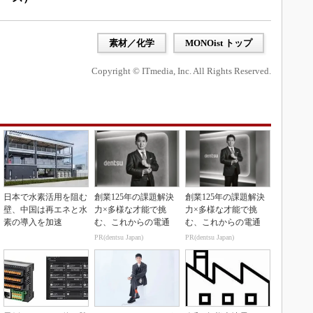
素材／化学
MONOist トップ
Copyright © ITmedia, Inc. All Rights Reserved.
日本で水素活用を阻む
創業125年の課題解決
創業125年の課題解決
壁、中国は再エネと水
力×多様な才能で挑
力×多様な才能で挑
素の導入を加速
む、これからの電通
む、これからの電通
PR(dentsu Japan)
PR(dentsu Japan)