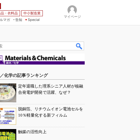
薬品・衣料品
中小製造業
マイページ
ルマガ
告知
Special
／化学の記事ランキング
定年退職した理系シニア人材が核融
合発電炉開発で活躍、なぜ？
脱銅箔、リチウムイオン電池セルを
10％軽量化する新フィルム
触媒の活性向上