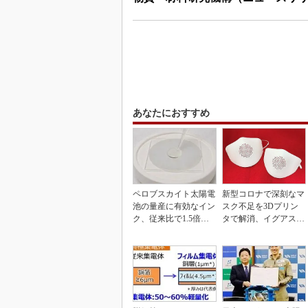
あなたにおすすめ
ペロブスカイト太陽電
新型コロナで深刻なマ
池の量産に有効なイン
スク不足を3Dプリン
ク、従来比で1.5倍の
タで解消、イグアスが
性能向上
3Dマスクを開発