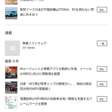
新型リーフの走行可能距離は702km、EVを買わない理
読む
由に向き合う
連載
車載ソフトウェア
一覧
257 Articles
最新 3 件
AIエージェントが車載アプリを動的に生成、イーソル
読む
がAIDVに向けた実験場を披露
日産「AIで再び世界トップの開発力へ」、独自の統合
読む
型次世代AIDV基盤描く
電通総研がSDV時代の自動車企画／開発を支援するフ
読む
レームワークを開発