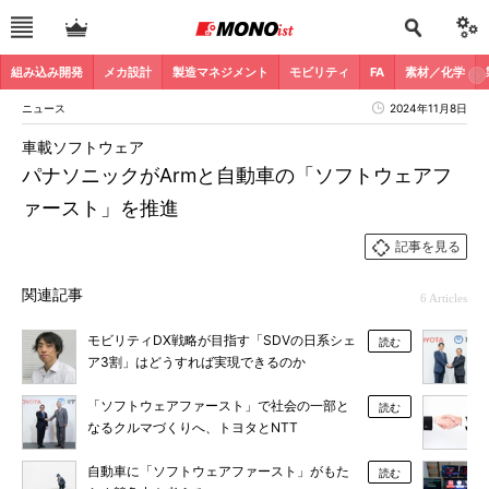
組み込み開発
メカ設計
製造マネジメント
モビリティ
FA
素材／化学
ニュース
2024年11月8日
車載ソフトウェア
パナソニックがArmと自動車の「ソフトウェアフ
ァースト」を推進
記事を見る
関連記事
6 Articles
モビリティDX戦略が目指す「SDVの日系シェ
読む
ア3割」はどうすれば実現できるのか
「ソフトウェアファースト」で社会の一部と
読む
なるクルマづくりへ、トヨタとNTT
自動車に「ソフトウェアファースト」がもた
読む