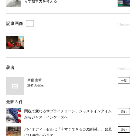
らす競争力を考える
記事画像
＋
1 Images
1
著者
1 Authors
齊藤由希
一覧
2847 Articles
最新 3 件
関税で変わるサプライチェーン、ジャストインタイム
読む
からジャストインケースへ
バイオディーゼルは「今すぐできるCO2削減」、普及
読む
には連携が不可欠