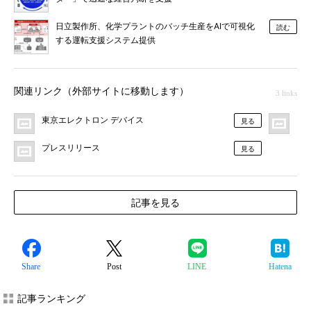
日立製作所、化学プラントのバッチ生産をAIで可視化
読む
する運転支援システム提供
関連リンク（外部サイトに移動します）
3 links
東京エレクトロン デバイス
プ
見る
プレスリリース
見る
記事を見る
Share
Post
LINE
Hatena
記事ランキング