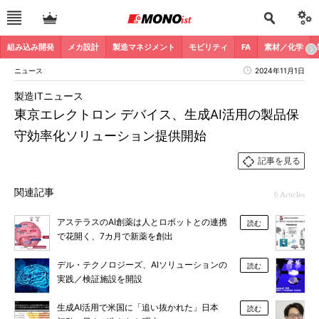
組み込み開発
メカ設計
製造マネジメント
モビリティ
FA
素材／化学
ニュース
2024年11月1日
製造ITニュース
東京エレクトロン デバイス、生成AI活用の製品保
守効率化ソリューション提供開始
記事を見る
関連記事
6 Articles
アステラスのAI創薬は人とロボットとの連携
読む
で花開く、7カ月で新薬を創出
デル・テクノロジーズ、AIソリューションの
読む
実践／検証施設を開設
生成AI活用で米国に「追い抜かれた」日本
読む