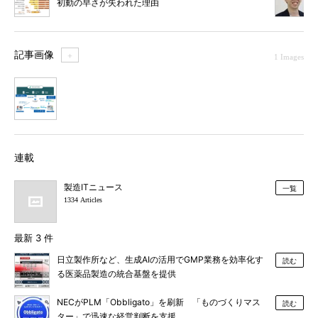
初動の早さが失われた理由
記事画像
＋
1 Images
1
連載
製造ITニュース
一覧
1334 Articles
最新 3 件
日立製作所など、生成AIの活用でGMP業務を効率化す
読む
る医薬品製造の統合基盤を提供
NECがPLM「Obbligato」を刷新 「ものづくりマス
読む
ター」で迅速な経営判断を支援