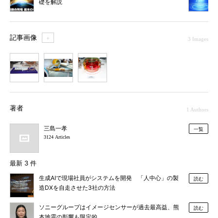
礎を解説
記事画像
＋
3 Images
1
2
3
著者
1 Authors
三島一孝
一覧
3124 Articles
最新 3 件
生成AIで現場社員がシステムを開発 「人中心」の製
読む
造DXを自走させた3社の方法
ソニーグループはイメージセンサーが過去最高益、熊
読む
本地震の影響も限定的