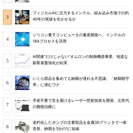
フィジカルAIに注力するインテル、組み込み市場での約
40年の実績を生かせるか
シリコン量子コンピュータの量産開発へ、インテルの
18Aプロセスを活用
AI関連“だけじゃない”オムロンの制御機器事業、地道な
顧客基盤強化が結実
いくら部品を集めても納期が遅れる不思議、「納期順守
率」に潜むワナ
手術不要で音を届けるレーザー照射技術を開発、次世代
の難聴治療に
老朽化したポンプの主要部品を金属3Dプリンタで一体
造形、納期を3分の1に短縮