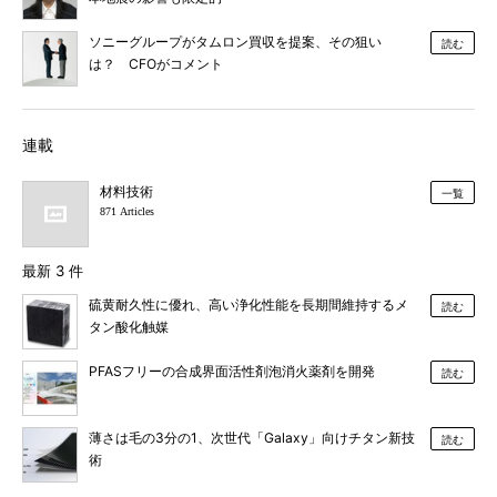
ソニーグループがタムロン買収を提案、その狙い
読む
は？ CFOがコメント
連載
材料技術
一覧
871 Articles
最新 3 件
硫黄耐久性に優れ、高い浄化性能を長期間維持するメ
読む
タン酸化触媒
PFASフリーの合成界面活性剤泡消火薬剤を開発
読む
薄さは毛の3分の1、次世代「Galaxy」向けチタン新技
読む
術