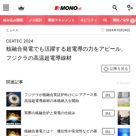
組み込み開発
メカ設計
製造マネジメント
モビリティ
FA
素材／化学
ニュース
2024年10月24日
CEATEC 2024
核融合発電でも活躍する超電導の力をアピール、
フジクラの高温超電導線材
記事を見る
関連記事
6 Articles
フジクラが核融合実証炉向けにレアアース系
読む
高温超電導線材の本格納入を開始
実際の核融合炉と発電の仕組み
読む
核融合発電とは？ 優位性や安全性などの基
読む