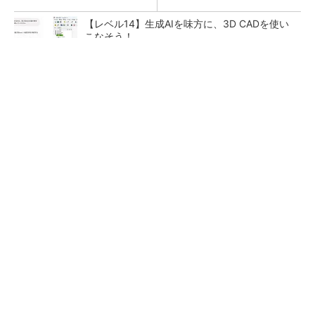
【レベル14】生成AIを味方に、3D CADを使い
こなそう！
令和8年熊本地震による工場への影響まとめ
狭小な駐車場に、シャープがポールカメラ式製
品発表 市場シェア10％目指す