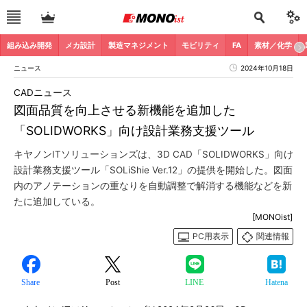
組み込み開発
メカ設計
製造マネジメント
モビリティ
FA
素材／化学
ニュース
2024年10月18日
CADニュース
図面品質を向上させる新機能を追加した
「SOLIDWORKS」向け設計業務支援ツール
キヤノンITソリューションズは、3D CAD「SOLIDWORKS」向け
設計業務支援ツール「SOLiShie Ver.12」の提供を開始した。図面
内のアノテーションの重なりを自動調整で解消する機能などを新
たに追加している。
[MONOist]
PC用表示
関連情報
Share
Post
LINE
Hatena