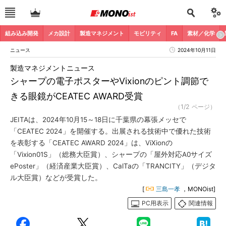
組み込み開発
メカ設計
製造マネジメント
モビリティ
FA
素材／化学
ニュース
2024年10月11日
製造マネジメントニュース
シャープの電子ポスターやVixionのピント調節で
きる眼鏡がCEATEC AWARD受賞
（1/2 ページ）
JEITAは、2024年10月15～18日に千葉県の幕張メッセで
「CEATEC 2024」を開催する。出展される技術中で優れた技術
を表彰する「CEATEC AWARD 2024」は、ViXionの
「Vixion01S」（総務大臣賞）、シャープの「屋外対応A0サイズ
ePoster」（経済産業大臣賞）、CalTaの「TRANCITY」（デジタ
ル大臣賞）などが受賞した。
[
三島一孝
，MONOist]
PC用表示
関連情報