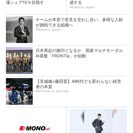
場シェア10％目指す
成する
PR(dentsu Japan)
チームが本音で意見を交わし合い、多様な人財
が挑戦できる組織へ
PR(dentsu Japan)
日本再起の旗印となるか、国産マルチモーダル
AI基盤「FRONTia」が始動
【見城徹×藤田晋】AI時代でも変わらない経営
者の本質
PR(FINCHI on GOETHE)