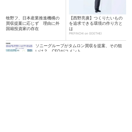
牧野フ、日本産業推進機構の
【西野亮廣】つくりたいもの
買収提案に応じず 理由に外
を追求できる環境の作り方と
国籍投資家の存在
は
PR(FINCHI on GOETHE)
ソニーグループがタムロン買収を提案、その狙
いは？ CFOがコメント
BYDの軽EV「ラッコ」は世界初の軽SDV、新開
発の「X-PACK」に電動システ...
医療機器部品の生産拠点へ、オリンパス長野事
業場で最新設備に機能集約