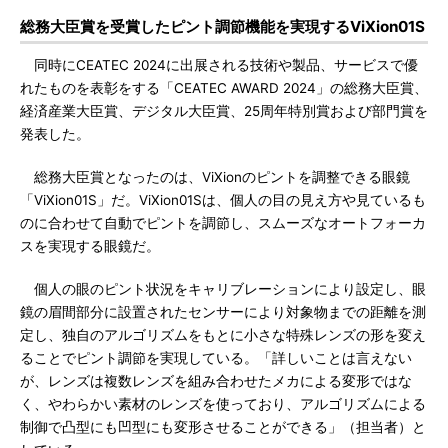
総務大臣賞を受賞したピント調節機能を実現するViXion01S
同時にCEATEC 2024に出展される技術や製品、サービスで優
れたものを表彰をする「CEATEC AWARD 2024」の総務大臣賞、
経済産業大臣賞、デジタル大臣賞、25周年特別賞および部門賞を
発表した。
総務大臣賞となったのは、ViXionのピントを調整できる眼鏡
「ViXion01S」だ。ViXion01Sは、個人の目の見え方や見ているも
のに合わせて自動でピントを調節し、スムーズなオートフォーカ
スを実現する眼鏡だ。
個人の眼のピント状況をキャリブレーションにより設定し、眼
鏡の眉間部分に設置されたセンサーにより対象物までの距離を測
定し、独自のアルゴリズムをもとに小さな特殊レンズの形を変え
ることでピント調節を実現している。「詳しいことは言えない
が、レンズは複数レンズを組み合わせたメカによる変形ではな
く、やわらかい素材のレンズを使っており、アルゴリズムによる
制御で凸型にも凹型にも変形させることができる」（担当者）と