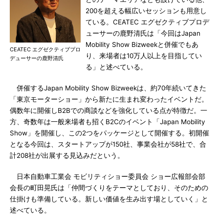
200を超える幅広いセッションも用意し
ている。CEATEC エグゼクティブプロデ
ューサーの鹿野清氏は「今回はJapan
Mobility Show Bizweekと併催でもあ
CEATEC エグゼクティブプロ
り、来場者は10万人以上を目指してい
デューサーの鹿野清氏
る」と述べている。
併催するJapan Mobility Show Bizweekは、約70年続いてきた
「東京モーターショー」から新たに生まれ変わったイベントだ。
偶数年に開催しB2Bでの商談などを強化している点が特徴だ。一
方、奇数年は一般来場者も招くB2Cのイベント「Japan Mobility
Show」を開催し、この2つをパッケージとして開催する。初開催
となる今回は、スタートアップが150社、事業会社が58社で、合
計208社が出展する見込みだという。
日本自動車工業会 モビリティショー委員会 ショー広報部会部
会長の町田晃氏は「仲間づくりをテーマとしており、そのための
仕掛けも準備している。新しい価値を生み出す場としていく」と
述べている。