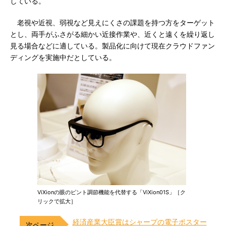
している。
老視や近視、弱視など見えにくさの課題を持つ方をターゲット
とし、両手がふさがる細かい近接作業や、近くと遠くを繰り返し
見る場合などに適している。製品化に向けて現在クラウドファン
ディングを実施中だとしている。
ViXionの眼のピント調節機能を代替する「ViXion01S」［ク
リックで拡大］
経済産業大臣賞はシャープの電子ポスター