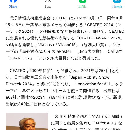
Share
Post
LINE
Hatena
電子情報技術産業協会（JEITA）は2024年10月10日、同年10月
15～18日に千葉県の幕張メッセで開催する「CEATEC 2024（シ
ーテック2024）」の開催概要などを発表した。併せて、CEATEC
に出展される優れた新技術を表彰する「CEATEC AWARD 2024」
の結果を発表し、ViXionの「Vixion01S」（総務大臣賞）、シャ
ープの「屋外対応A0サイズ ePoster」（経済大臣賞）、CalTaの
「TRANCITY」（デジタル大臣賞）などが受賞した。
CEATECは2000年に第1回が開催され、2024年は25回目とな
る。日本自動車工業会が主催する「Japan Mobility Show
Bizweek 2024」と初の併催となり、「Innovation for ALL」をテ
ーマに、幕張メッセの1～8ホールを使って開催する。出展社は
808社／団体で2023年（684社）に対し約2割増となった。新規
出展は340社／団体となっている。
25周年特別企画としてAI（人工知能）
に関する出展を集めた「AI for ALL」な
どのテーマエリアなども設けている他、