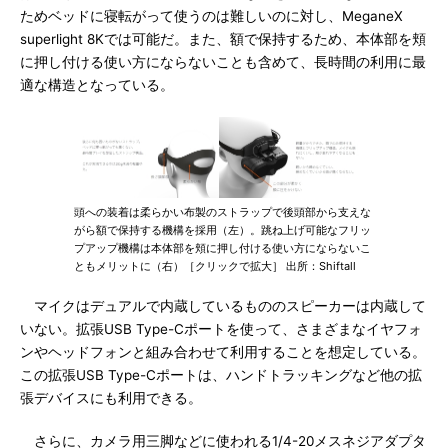
ためベッドに寝転がって使うのは難しいのに対し、MeganeX
superlight 8Kでは可能だ。また、額で保持するため、本体部を頬
に押し付ける使い方にならないことも含めて、長時間の利用に最
適な構造となっている。
頭への装着は柔らかい布製のストラップで後頭部から支えな
がら額で保持する機構を採用（左）。跳ね上げ可能なフリッ
プアップ機構は本体部を頬に押し付ける使い方にならないこ
ともメリットに（右）［クリックで拡大］ 出所：Shiftall
マイクはデュアルで内蔵しているもののスピーカーは内蔵して
いない。拡張USB Type-Cポートを使って、さまざまなイヤフォ
ンやヘッドフォンと組み合わせて利用することを想定している。
この拡張USB Type-Cポートは、ハンドトラッキングなど他の拡
張デバイスにも利用できる。
さらに、カメラ用三脚などに使われる1/4-20メスネジアダプタ