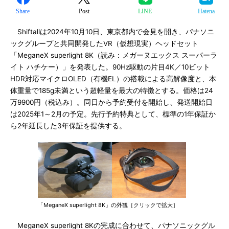
Share
Post
LINE
Hatena
Shiftallは2024年10月10日、東京都内で会見を開き、パナソニ
ックグループと共同開発したVR（仮想現実）ヘッドセット
「MeganeX superlight 8K（読み：メガーヌエックス スーパーラ
イト ハチケー）」を発表した。90Hz駆動の片目4K／10ビット
HDR対応マイクロOLED（有機EL）の搭載による高解像度と、本
体重量で185g未満という超軽量を最大の特徴とする。価格は24
万9900円（税込み）。同日から予約受付を開始し、発送開始日
は2025年1～2月の予定。先行予約特典として、標準の1年保証か
ら2年延長した3年保証を提供する。
「MeganeX superlight 8K」の外観［クリックで拡大］
MeganeX superlight 8Kの完成に合わせて、パナソニックグル