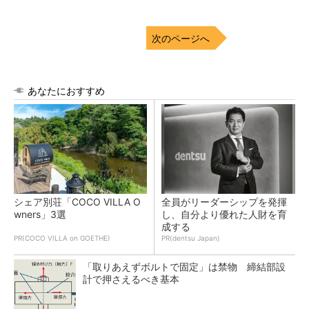
次のページへ
あなたにおすすめ
シェア別荘「COCO VILLA O
全員がリーダーシップを発揮
wners」3選
し、自分より優れた人財を育
成する
PR(COCO VILLA on GOETHE)
PR(dentsu Japan)
「取りあえずボルトで固定」は禁物 締結部設
計で押さえるべき基本