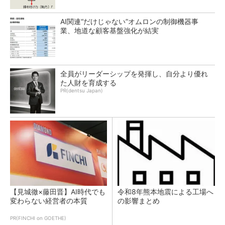
AI関連“だけじゃない”オムロンの制御機器事
業、地道な顧客基盤強化が結実
全員がリーダーシップを発揮し、自分より優れ
た人財を育成する
PR(dentsu Japan)
【見城徹×藤田晋】AI時代でも
令和8年熊本地震による工場へ
変わらない経営者の本質
の影響まとめ
PR(FINCHI on GOETHE)