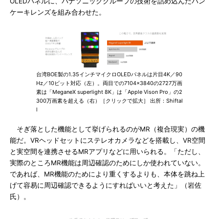
OLEDパネルに、パナソニックグループの技術を詰め込んだパン
ケーキレンズを組み合わせた。
台湾BOE製の1.35インチマイクロOLEDパネルは片目4K／90
Hz／10ビット対応（左）。両目での7104×3840の2727万画
素は「MeganeX superlight 8K」は「Apple Vison Pro」の2
300万画素を超える（右）［クリックで拡大］ 出所：Shiftal
l
そぎ落とした機能として挙げられるのがMR（複合現実）の機
能だ。VRヘッドセットにステレオカメラなどを搭載し、VR空間
と実空間を連携させるMRアプリなどに用いられる。「ただし、
実際のところMR機能は周辺確認のためにしか使われていない。
であれば、MR機能のためにより重くするよりも、本体を跳ね上
げて容易に周辺確認できるようにすればいいと考えた」（岩佐
氏）。