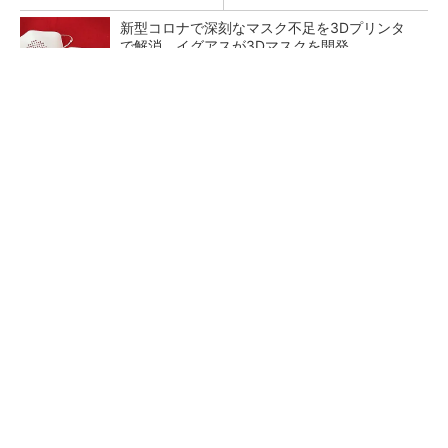
新型コロナで深刻なマスク不足を3Dプリンタ
で解消、イグアスが3Dマスクを開発
【レベル14】生成AIを味方に、3D CADを使い
こなそう！
狭小な駐車場に、シャープがポールカメラ式製
品発表 市場シェア10％目指す