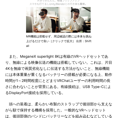
MR機能は搭載せず、周辺確認の際には本体を跳ね
上げるだけで良い［クリックで拡大］ 出所：Shift
all
また、MeganeX superlight 8Kは有線のVRヘッドセットであ
り、無線による映像伝送の機能は搭載していない。これは、片目
4Kを無線で画質劣化なしに伝送する方法がないこと、無線機能
には本体重量が重くなるバッテリーの搭載が必要になる上、動作
時間が1～2時間程度にとどまりVRChatユーザーの利用時間の長
さに合わないことが背景にある。有線接続は、USB Type-Cによ
るDisplayPort接続を採用している。
頭への装着は、柔らかい布製のストラップで後頭部から支えな
がら額で保持する機構を採用した。一般的なVRヘッドセット
は、後頭部側のバンドにバッテリーなどを組み込むなどしている