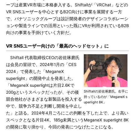
ープは産業VR市場に本格参入する。Shiftallが「VRChat」などの
VR SNSユーザーを中心とするB2C向けに事業を展開する一方
で、パナソニックグループは設計開発者のデザインコラボレーシ
ョンや製造ラインでの活用といった既にVRが利用されているB2B
向けの事業を手掛けていく方針だ。
VR SNSユーザー向けの「最高のヘッドセット」に
Shiftall 代表取締役CEOの岩佐琢磨氏
は会見の冒頭で、2024年1月の「CES
2024」で発表した「MeganeX
superlight」の開発中止を発表した。
「MeganeX superlightは片目2.6Kで
Shiftallの岩佐琢磨氏。右手に
200gというスペックだったが、その後
持っているのが「MeganeX s
競合他社がさまざまな新製品を投入する
uperlight 8K」
中で、競争力不足と判断し開発を中止し
た」と語る。2024年4月ごろにこの判断を下した上で、より高い
スペックとなる片目4K、185g未満というMeganeX superlight 8K
の開発に取り掛かり、今回の発表につなげたことになる。