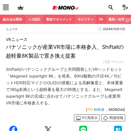
組み込み開発
メカ設計
製造マネジメント
モビリティ
FA
素材／化学
ニュース
2024年10月11日
VRニュース
パナソニックが産業VR市場に本格参入、Shiftallの
超軽量8K製品で置き換え提案
（1/2 ページ）
Shiftallがパナソニックグループと共同開発したVRヘッドセット
「MeganeX superlight 8K」を発表。90Hz駆動の片目4K／10ビ
ットHDR対応マイクロOLEDの搭載による高解像度と、本体重量
で185g未満という超軽量を最大の特徴とする。また、MeganeX
superlight 8Kの完成に合わせてパナソニックグループも産業用
VR市場に本格参入する。
[
朴尚洙
，MONOist]
PC用表示
関連情報