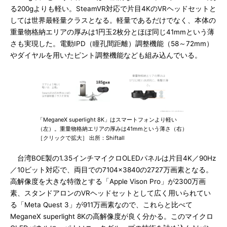
る200gよりも軽い。SteamVR対応で片目4KのVRヘッドセットと
しては世界最軽量クラスとなる。軽量であるだけでなく、本体の
重量物格納エリアの厚みは1円玉2枚分とほぼ同じ41mmという薄
さも実現した。電動IPD（瞳孔間距離）調整機能（58～72mm）
やダイヤルを用いたピント調整機能なども組み込んでいる。
「MeganeX superlight 8K」はスマートフォンより軽い
（左）。重量物格納エリアの厚みは41mmという薄さ（右）
［クリックで拡大］ 出所：Shiftall
台湾BOE製の1.35インチマイクロOLEDパネルは片目4K／90Hz
／10ビット対応で、両目での7104×3840の2727万画素となる。
高解像度を大きな特徴とする「Apple Vison Pro」が2300万画
素、スタンドアロンのVRヘッドセットとして広く用いられてい
る「Meta Quest 3」が911万画素なので、これらと比べて
MeganeX superlight 8Kの高解像度が良く分かる。このマイクロ