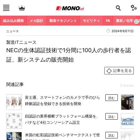
組み込み開発
メカ設計
製造マネジメント
モビリティ
FA
素材／化学
ニュース
2024年9月11日
製造ITニュース
NECの生体認証技術で1分間に100人の歩行者を認
証、新システムの販売開始
記事を見る
関連記事
6 Articles
富士通、スマートフォンのカメラで手のひら
読む
静脈認証を登録できる技術を開発
顔認証の業界横断プラットフォーム構築を、
読む
パナなど4社コンソーシアム設立
米国の虹彩認証技術ベンチマークテストで世
読む