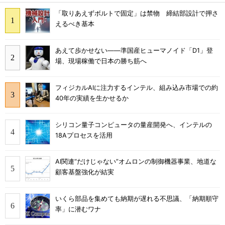
「取りあえずボルトで固定」は禁物 締結部設計で押さ
えるべき基本
あえて歩かせない――準国産ヒューマノイド「D1」登
場、現場稼働で日本の勝ち筋へ
フィジカルAIに注力するインテル、組み込み市場での約
40年の実績を生かせるか
シリコン量子コンピュータの量産開発へ、インテルの
18Aプロセスを活用
AI関連“だけじゃない”オムロンの制御機器事業、地道な
顧客基盤強化が結実
いくら部品を集めても納期が遅れる不思議、「納期順守
率」に潜むワナ