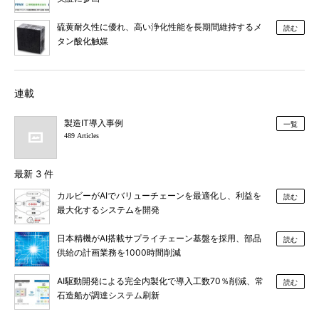
硫黄耐久性に優れ、高い浄化性能を長期間維持するメ
読む
タン酸化触媒
連載
製造IT導入事例
一覧
489 Articles
最新 3 件
カルビーがAIでバリューチェーンを最適化し、利益を
読む
最大化するシステムを開発
日本精機がAI搭載サプライチェーン基盤を採用、部品
読む
供給の計画業務を1000時間削減
AI駆動開発による完全内製化で導入工数70％削減、常
読む
石造船が調達システム刷新