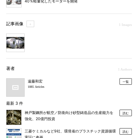
40％軽量化したモーターを開発
記事画像
＋
1 Images
1
著者
1 Authors
遠藤和宏
一覧
1885 Articles
最新 3 件
神戸製鋼所が航空／防衛向け砂型鋳造品の生産能力を
読む
強化、20億円投資
三菱ケミカルなど9社、環境省のプラスチック資源循環
読む
実証に参画