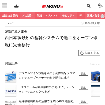
組み込み開発
メカ設計
製造マネジメント
モビリティ
FA
素材／化学
ニュース
2024年9月9日
製造IT導入事例
西日本製鉄所の基幹システムで過半をオープン環
境に完全移行
記事を見る
関連記事
5 Articles
デジタルツイン技術を活用し高性能なラジア
読む
ントチューブバーナーの短期開発に成功
JFEスチールが鉄鋼業以外に向けソリューシ
読む
ョンビジネスを立ち上げ
絶縁被覆純鉄粉の活用で従来比48％薄型化、
読む