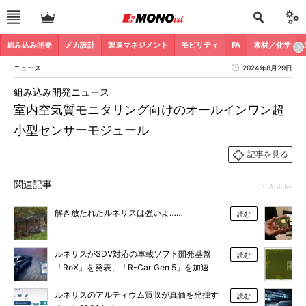
組み込み開発
メカ設計
製造マネジメント
モビリティ
FA
素材／化学
ニュース
2024年8月29日
組み込み開発ニュース
室内空気質モニタリング向けのオールインワン超
小型センサーモジュール
記事を見る
関連記事
6 Articles
解き放たれたルネサスは強いよ……
読む
ルネサスがSDV対応の車載ソフト開発基盤
読む
「RoX」を発表、「R-Car Gen 5」を加速
ルネサスのアルティウム買収が真価を発揮す
読む