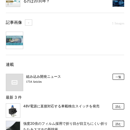
るのは2030年？
記事画像
＋
1 Images
1
連載
組み込み開発ニュース
一覧
1754 Articles
最新 3 件
48V電源に直接対応する車載検出スイッチを発売
読む
強度20倍のフィルム採用で折り目が目立ちにくい折り
読む
たたみスマホの新技術