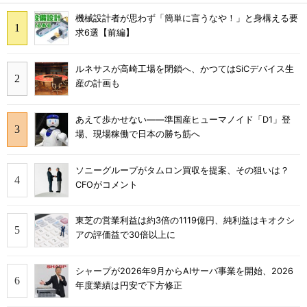
機械設計者が思わず「簡単に言うなや！」と身構える要
求6選【前編】
ルネサスが高崎工場を閉鎖へ、かつてはSiCデバイス生
産の計画も
あえて歩かせない――準国産ヒューマノイド「D1」登
場、現場稼働で日本の勝ち筋へ
ソニーグループがタムロン買収を提案、その狙いは？
CFOがコメント
東芝の営業利益は約3倍の1119億円、純利益はキオクシ
アの評価益で30倍以上に
シャープが2026年9月からAIサーバ事業を開始、2026
年度業績は円安で下方修正