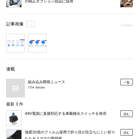
の純正オプション部品に採用
記事画像
＋
2 Images
1
2
連載
組み込み開発ニュース
一覧
1754 Articles
最新 3 件
48V電源に直接対応する車載検出スイッチを発売
読む
強度20倍のフィルム採用で折り目が目立ちにくい折り
読む
たたみスマホの新技術