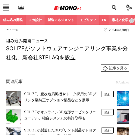
組み込み開発
メカ設計
製造マネジメント
モビリティ
FA
素材／化学
ニュース
2024年8月8日
組み込み開発ニュース
SOLIZEがソフトウェアエンジニアリング事業を分
社化、新会社STELAQを設立
記事を見る
関連記事
6 Articles
SOLIZE、魔改造扇風機やトヨタ採用の3Dプ
読む
リンタ製純正オプション部品などを展示
SOLIZEがオンライン3D造形サービスをリニ
読む
ューアル、独自システムの特許取得も
SOLIZEが製造した3Dプリント製品がトヨタ
読む