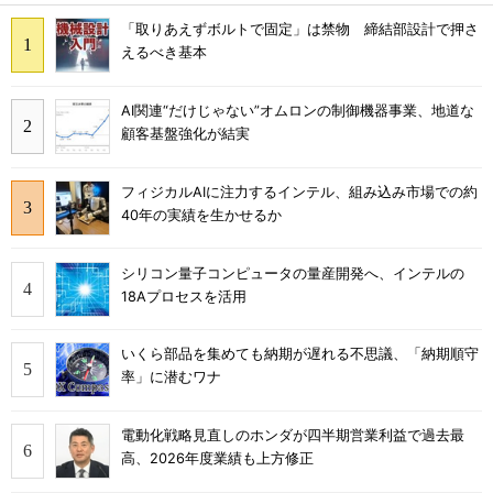
「取りあえずボルトで固定」は禁物 締結部設計で押さ
えるべき基本
AI関連“だけじゃない”オムロンの制御機器事業、地道な
顧客基盤強化が結実
フィジカルAIに注力するインテル、組み込み市場での約
40年の実績を生かせるか
シリコン量子コンピュータの量産開発へ、インテルの
18Aプロセスを活用
いくら部品を集めても納期が遅れる不思議、「納期順守
率」に潜むワナ
電動化戦略見直しのホンダが四半期営業利益で過去最
高、2026年度業績も上方修正