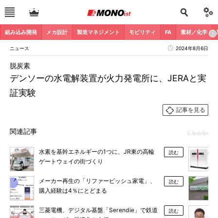
組み込み開発
メカ設計
製造マネジメント
モビリティ
FA
素材／化学
ニュース
2024年8月6日
脱炭素
デンソーの水電解装置が火力発電所に、JERAと実
証実験
記事を見る
関連記事
6 Articles
水素を基幹エネルギーの1つに、JR東の高輪
読む
ゲートウェイの街づくり
メーカー再生の「リファービッシュ家電」、
読む
購入経験は4％にとどまる
三菱電機、デジタル基盤「Serendie」で鉄道
読む