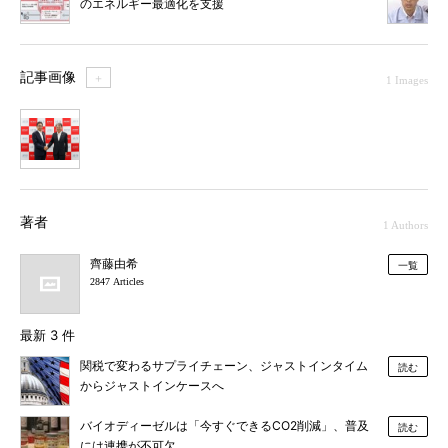
のエネルギー最適化を支援
記事画像
＋
1 Images
1
著者
1 Authors
齊藤由希
一覧
2847 Articles
最新 3 件
関税で変わるサプライチェーン、ジャストインタイム
読む
からジャストインケースへ
バイオディーゼルは「今すぐできるCO2削減」、普及
読む
には連携が不可欠