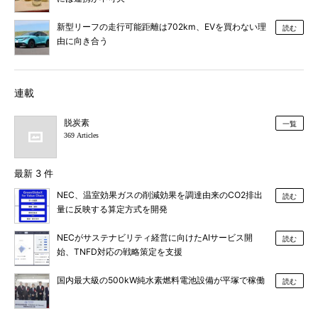
新型リーフの走行可能距離は702km、EVを買わない理
読む
由に向き合う
連載
脱炭素
一覧
369 Articles
最新 3 件
NEC、温室効果ガスの削減効果を調達由来のCO2排出
読む
量に反映する算定方式を開発
NECがサステナビリティ経営に向けたAIサービス開
読む
始、TNFD対応の戦略策定を支援
国内最大級の500kW純水素燃料電池設備が平塚で稼働
読む