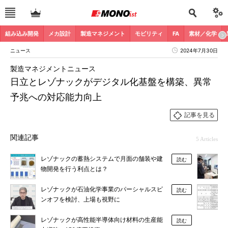
組み込み開発
メカ設計
製造マネジメント
モビリティ
FA
素材／化学
ニュース
2024年7月30日
製造マネジメントニュース
日立とレゾナックがデジタル化基盤を構築、異常
予兆への対応能力向上
記事を見る
関連記事
5 Articles
レゾナックの蓄熱システムで月面の舗装や建
読む
物開発を行う利点とは？
レゾナックが石油化学事業のパーシャルスピ
読む
ンオフを検討、上場も視野に
レゾナックが高性能半導体向け材料の生産能
読む