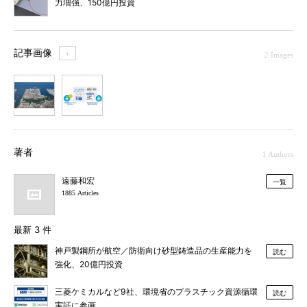
力増強、150億円投資
記事画像
＋
2 Images
1
2
著者
1 Authors
遠藤和宏
一覧
1885 Articles
最新 3 件
神戸製鋼所が航空／防衛向け砂型鋳造品の生産能力を
読む
強化、20億円投資
三菱ケミカルなど9社、環境省のプラスチック資源循環
読む
実証に参画