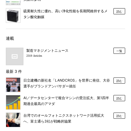
硫黄耐久性に優れ、高い浄化性能を長期間維持するメ
読む
タン酸化触媒
連載
製造マネジメントニュース
一覧
2319 Articles
最新 3 件
日立建機の新社名「LANDCROS」を世界に発信、大谷
読む
選手がブランドアンバサダー就任
AI／データセンターで複合マシンの受注拡大、第1四半
読む
期過去最高のアマダ
台湾でのオールフォトニクスネットワーク活用拡大
読む
へ、富士通ら3社が戦略的協業