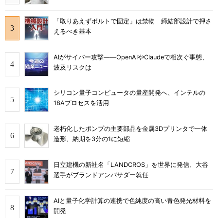
「取りあえずボルトで固定」は禁物 締結部設計で押さ
えるべき基本
AIがサイバー攻撃――OpenAIやClaudeで相次ぐ事態、
波及リスクは
シリコン量子コンピュータの量産開発へ、インテルの
18Aプロセスを活用
老朽化したポンプの主要部品を金属3Dプリンタで一体
造形、納期を3分の1に短縮
日立建機の新社名「LANDCROS」を世界に発信、大谷
選手がブランドアンバサダー就任
AIと量子化学計算の連携で色純度の高い青色発光材料を
開発